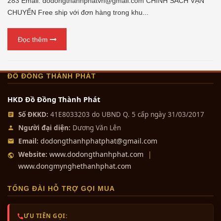
283 Email: dodongthanhphatvn@gmail.com CHÍNH SÁCH VẬN
CHUYỂN Free ship với đơn hàng trong khu...
Đọc thêm
ĐỒ ĐỒNG THÀNH PHÁT
HKD Đồ Đồng Thành Phát
Số ĐKKD:
41E8033203 do UBND Q. 5 cấp ngày 31/03/2017
Người đại diện:
Dương Văn Lên
dodongthanhphatphat@gmail.com
Email:
www.dodongthanhphat.com
Website:
|
www.dongmynghethanhphat.com
TỔNG ĐÀI HỖ TRỢ GỌI MUA
ƯU TIÊN GỌI: