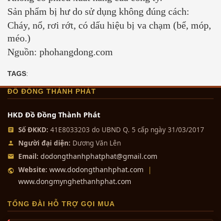
Sản phẩm bị hư do sử dụng không đúng cách:
Cháy, nổ, rơi rớt, có dấu hiệu bị va chạm (bể, móp,
méo.)
Nguồn: phohangdong.com
TAGS
:
ĐỒ ĐỒNG THÀNH PHÁT
HKD Đồ Đồng Thành Phát
Số ĐKKD:
41E8033203 do UBND Q. 5 cấp ngày 31/03/2017
Người đại diện:
Dương Văn Lên
dodongthanhphatphat@gmail.com
Email:
www.dodongthanhphat.com
Website:
|
www.dongmynghethanhphat.com
TỔNG ĐÀI HỖ TRỢ GỌI MUA