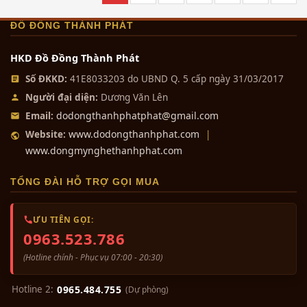
ĐỒ ĐỒNG THÀNH PHÁT
HKD Đồ Đồng Thành Phát
Số ĐKKD:
41E8033203 do UBND Q. 5 cấp ngày 31/03/2017
Người đại diện:
Dương Văn Lên
dodongthanhphatphat@gmail.com
Email:
www.dodongthanhphat.com
Website:
|
www.dongmynghethanhphat.com
TỔNG ĐÀI HỖ TRỢ GỌI MUA
ƯU TIÊN GỌI:
0963.523.786
(Hotline chính - Phục vụ 07:00 - 20:30)
Hotline 2:
0965.484.755
(Dự phòng)