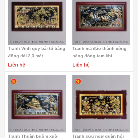
Tranh Vinh quy bái tổ bằng
Tranh mã đáo thành công
đồng dài 2,3 mét...
bằng đồng tam khí
Liên hệ
Liên hệ
Tranh Thuận buồm xuôi
Tranh cửu ngư quần hội