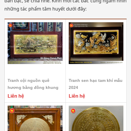
bàn bạc, sẻ chia nhé. Kính mời các bác cùng ngắm nhìn
những tác phẩm tâm huyết dưới đây:
Tranh cội nguồn quê
Tranh sen hạc tam khí mẫu
hương bằng đồng khung
2024
gỗ sồi
Liên hệ
Liên hệ