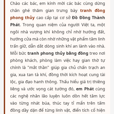
Chào các bác, em kính mời các bác cùng dừng
chân ghé thăm gian trưng bày
tranh đồng
phong thủy
cao cấp tại cơ sở
Đồ Đồng Thành
Phát
. Trong quan niệm của người Việt ta, một
ngôi nhà vượng khí không chỉ nhờ hướng đất,
hướng cửa mà còn nhờ những vật phẩm tâm linh
trấn giữ, dẫn dắt dòng sinh khí an lành vào nhà.
Mỗi bức
tranh phong thủy bằng đồng
treo nơi
phòng khách, phòng làm việc hay gian thờ tự
chính là "mắt thần" giúp gia chủ chấn trạch an
gia, xua tan tà khí, đồng thời kích hoạt cung tài
lộc, gia đạo hanh thông. Thấu hiểu giá trị thiêng
liêng và ước vọng cát tường đó,
em Phát
cùng
các nghệ nhân lão luyện luôn dồn hết tâm lực
vào từng nhát búa, thúc tay tỉ mẩn trên tấm
đồng dầy dặn để từng linh vật, điển tích cổ hiện