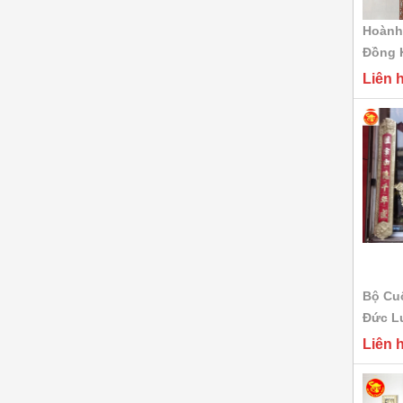
cát tút Song...
Hoành
Liên hệ
Đồng K
Liên 
Bộ ngũ sự bằng đồng
cát tút cao...
Liên hệ
Bộ ngũ sự khảm ngũ
sắc 5 chữ...
Liên hệ
Bộ đồ thờ cúng Thất
Bộ Cu
Lân Vờn Cầu...
Đức L
Liên hệ
Liên 
Bộ đồ thờ cúng đồng