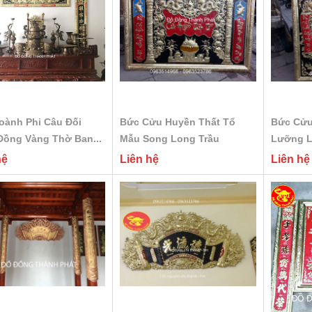
oành Phi Câu Đối
Bức Cửu Huyền Thất Tổ
Bức Cửu
Đồng Vàng Thờ Ban...
Mẫu Song Long Trầu
Lưỡng L
Nguyệt...
Bằng...
hệ
Liên hệ
Liên hệ