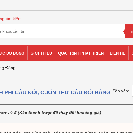
ng tìm kiếm
HỨC ĐỒ ĐỒNG
GIỚI THIỆU
QUÁ TRÌNH PHÁT TRIỂN
LIÊN HỆ
ằng Đồng
Sắp xếp:
 PHI CÂU ĐỐI, CUỐN THƯ CÂU ĐỐI BẰNG
 hơn:
0
đ
(Kéo thanh trượt để thay đổi khoảng giá)