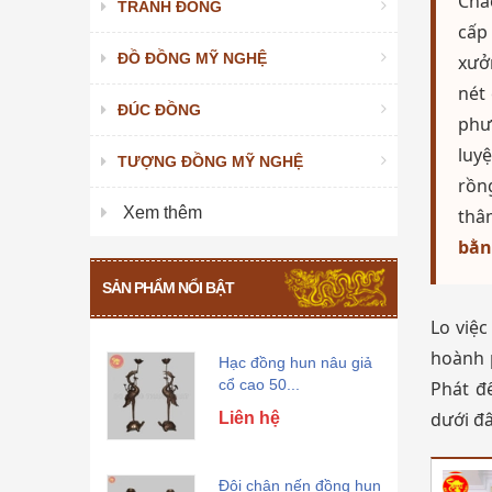
Chà
TRANH ĐỒNG
nâu giả cổ...
cấp
Liên hệ
ĐỒ ĐỒNG MỸ NGHỆ
xưở
nét
Mâm bồng bằng đồng
ĐÚC ĐỒNG
phư
hun nâu giả cổ...
luy
TƯỢNG ĐỒNG MỸ NGHỆ
Liên hệ
rồn
Xem thêm
thâ
Bộ Đồ Thờ Đầy Đủ
bằn
Bằng Đồng Khảm...
Liên hệ
SẢN PHẨM NỔI BẬT
Lo việc
hoành 
Hạc đồng hun nâu giả
cổ cao 50...
Phát đ
Liên hệ
dưới đâ
Đôi chân nến đồng hun