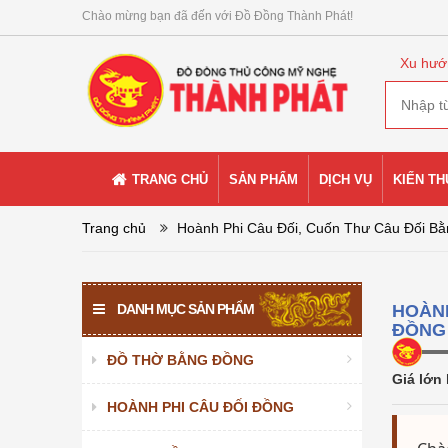
Chào mừng bạn đã đến với Đồ Đồng Thành Phát!
Xu hướ
TRANG CHỦ
SẢN PHẨM
DỊCH VỤ
KIẾN T
Trang chủ
Hoành Phi Câu Đối, Cuốn Thư Câu Đối B
DANH MỤC SẢN PHẨM
HOÀNH
ĐỒNG
ĐỒ THỜ BẰNG ĐỒNG
Giá lớn
HOÀNH PHI CÂU ĐỐI ĐỒNG
Đôi chân nến đồng hun