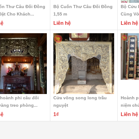
ốn Thư Câu Đối Đồng
Bộ Cuốn Thư Câu Đối Đồng
Bộ Cửu 
ặt Cho Khách...
1,55 m
Cùng Với
hệ
Liên hệ
Liên hệ
 hoành phi câu đối
Cửa võng song long trầu
Hoành p
àng treo phòng...
nguyệt
niệm chủ
hệ
1₫
Liên hệ