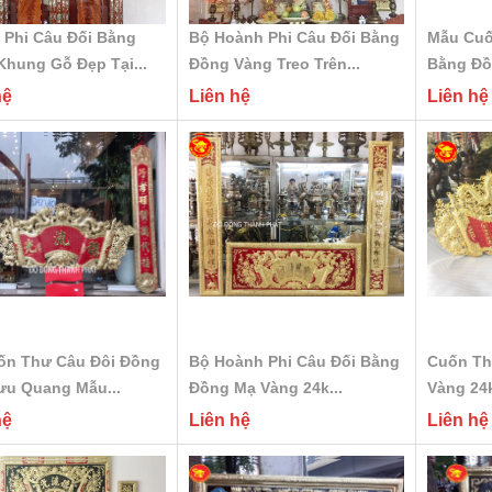
 Phi Câu Đối Bằng
Bộ Hoành Phi Câu Đối Bằng
Mẫu Cuố
hung Gỗ Đẹp Tại...
Đồng Vàng Treo Trên...
Bằng Đồ
hệ
Liên hệ
Liên hệ
ốn Thư Câu Đôi Đồng
Bộ Hoành Phi Câu Đối Bằng
Cuốn Th
ưu Quang Mẫu...
Đồng Mạ Vàng 24k...
Vàng 24k
hệ
Liên hệ
Liên hệ