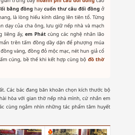
 gian trưng bày
hoành phi câu đối đồng
cao
đối bằng đồng
hay
cuốn thư câu đối đồng
ở
ng, là lòng hiếu kính dâng lên tiên tổ. Từng
ăn dạy của cha ông, lưu giữ nếp nhà và mạch
g liêng ấy,
em Phát
cùng các nghệ nhân lão
tỉ mẩn trên tấm đồng dầy dặn để phượng múa
t đồng vàng, đồng đỏ mộc mạc, nét hun giả cổ
 ấm cúng, bề thế khi kết hợp cùng bộ
đồ thờ
nhất. Các bác đang băn khoăn chọn kích thước bộ
 hài hòa với gian thờ nếp nhà mình, cứ nhắn em
 bác cùng ngắm nhìn những tác phẩm tâm huyết