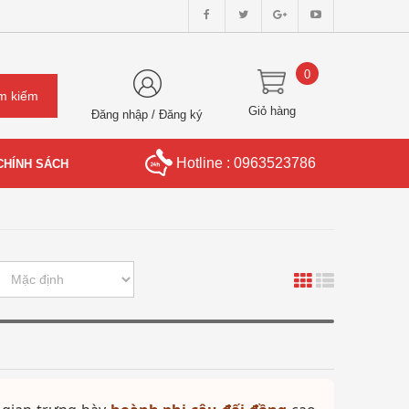
0
Giỏ hàng
Đăng nhập
/
Đăng ký
Hotline : 0963523786
CHÍNH SÁCH