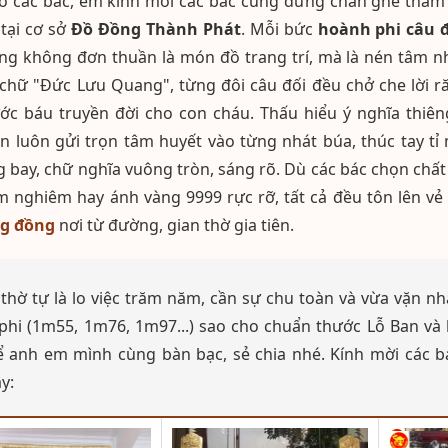
o các bác, em kính mời các bác cùng dừng chân ghé thăm
 tại cơ sở
Đồ Đồng Thành Phát
. Mỗi bức
hoành phi câu 
ng không đơn thuần là món đồ trang trí, mà là nén tâm nha
 chữ "Đức Lưu Quang", từng đôi câu đối đều chở che lời r
ớc báu truyền đời cho con cháu. Thấu hiểu ý nghĩa thiên
ện luôn gửi trọn tâm huyết vào từng nhát búa, thúc tay 
g bay, chữ nghĩa vuông tròn, sáng rõ. Dù các bác chọn chấ
m nghiêm hay ánh vàng 9999 rực rỡ, tất cả đều tôn lên vẻ
g đồng
nơi từ đường, gian thờ gia tiên.
 thờ tự là lo việc trăm năm, cần sự chu toàn và vừa vặn 
phi (1m55, 1m76, 1m97...) sao cho chuẩn thước Lỗ Ban và
ể anh em mình cùng bàn bạc, sẻ chia nhé. Kính mời các
y: