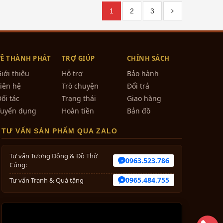
1
2
3
VỀ THÀNH PHÁT
TRỢ GIÚP
CHÍNH SÁCH
iới thiệu
Hỗ trợ
Bảo hành
iên hệ
Trò chuyện
Đổi trả
ối tác
Trạng thái
Giao hàng
Tuyển dụng
Hoàn tiền
Bản đồ
TƯ VẤN SẢN PHẨM QUA ZALO
Tư vấn Tượng Đồng & Đồ Thờ
0963.523.786
Cúng:
0965.484.755
Tư vấn Tranh & Quà tặng