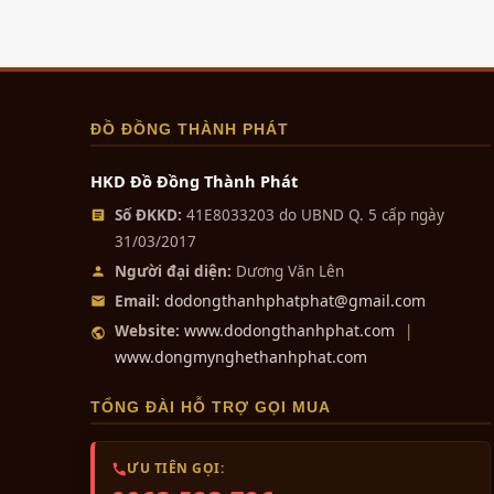
đồng tam sự...
Liên hệ
Bộ tam sự đỉnh hạc
ĐỒ ĐỒNG THÀNH PHÁT
khảm ngũ sắc...
1₫
HKD Đồ Đồng Thành Phát
Số ĐKKD:
41E8033203 do UBND Q. 5 cấp ngày
Bộ đồ thờ bằng đồng
31/03/2017
ngũ sự ngũ...
Người đại diện:
Dương Văn Lên
Liên hệ
dodongthanhphatphat@gmail.com
Email:
www.dodongthanhphat.com
Website:
|
www.dongmynghethanhphat.com
Bát hương đồng khảm
ngu sắc cao cấp
TỔNG ĐÀI HỖ TRỢ GỌI MUA
Liên hệ
ƯU TIÊN GỌI:
Lọ hoa bằng đồng