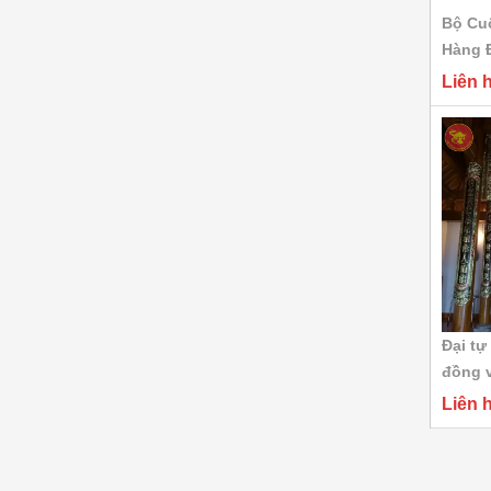
sắc 5 chữ...
Bộ Cu
Liên hệ
Hàng Đ
Liên 
Bộ ngũ sự khảm tam
khí 5 chữ...
Liên hệ
Bộ đồ thờ bằng đồng
ngũ sự khảm...
Liên hệ
Đại tự
Bộ tam sự đỉnh nến
đồng v
khảm ngũ sắc...
Liên 
Liên hệ
Bộ đồ thờ cúng bằng