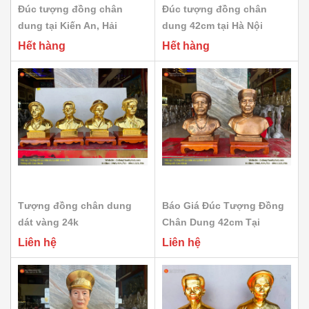
Đúc tượng đồng chân
Đúc tượng đồng chân
dung tại Kiến An, Hải
dung 42cm tại Hà Nội
Phòng
Hết hàng
Hết hàng
Tượng đồng chân dung
Báo Giá Đúc Tượng Đồng
dát vàng 24k
Chân Dung 42cm Tại
Nghệ...
Liên hệ
Liên hệ