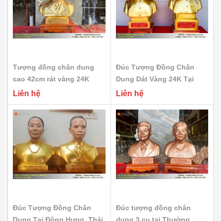
Tượng đồng chân dung
Đúc Tượng Đồng Chân
cao 42cm rát vàng 24K
Dung Dát Vàng 24K Tại
tại...
Thanh...
Liên hệ
Liên hệ
Đúc Tượng Đồng Chân
Đúc tượng đồng chân
Dung Tại Đông Hưng, Thái
dung 3 cụ tại Thường