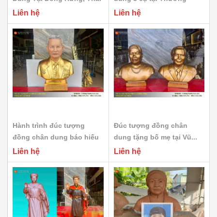
Bình:...
Tín:...
Liên hệ
Liên hệ
Hành trình đúc tượng
Đúc tượng đồng chân
đồng chân dung báo hiếu
dung tặng bố mẹ tại Vũ...
xuyên...
Liên hệ
Liên hệ