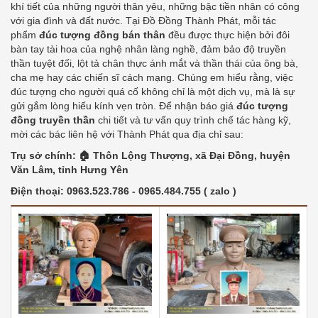
khí tiết của những người thân yêu, những bậc tiền nhân có công
với gia đình và đất nước. Tại Đồ Đồng Thành Phát, mỗi tác
phẩm
đúc tượng đồng bán thân
đều được thực hiện bởi đôi
bàn tay tài hoa của nghệ nhân làng nghề, đảm bảo độ truyền
thần tuyệt đối, lột tả chân thực ánh mắt và thần thái của ông bà,
cha mẹ hay các chiến sĩ cách mạng. Chúng em hiểu rằng, việc
đúc tượng cho người quá cố không chỉ là một dịch vụ, mà là sự
gửi gắm lòng hiếu kính vẹn tròn. Để nhận báo giá
đúc tượng
đồng truyền thần
chi tiết và tư vấn quy trình chế tác hàng kỹ,
mời các bác liên hệ với Thành Phát qua địa chỉ sau:
Trụ sở chính: 🏠 Thôn Lộng Thượng, xã Đại Đồng, huyện
Văn Lâm, tỉnh Hưng Yên
Điện thoại: 0963.523.786 - 0965.484.755 ( zalo )