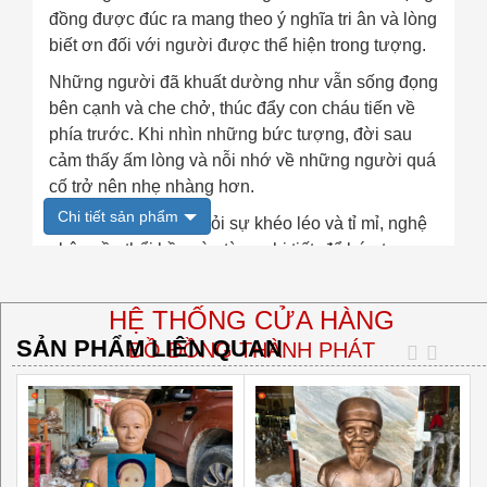
đồng được đúc ra mang theo ý nghĩa tri ân và lòng
biết ơn đối với người được thể hiện trong tượng.
Những người đã khuất dường như vẫn sống đọng
bên cạnh và che chở, thúc đẩy con cháu tiến về
phía trước. Khi nhìn những bức tượng, đời sau
cảm thấy ấm lòng và nỗi nhớ về những người quá
cố trở nên nhẹ nhàng hơn.
Chi tiết sản phẩm
Việc đúc tượng đòi hỏi sự khéo léo và tỉ mỉ, nghệ
nhân cần thổi hồn vào từng chi tiết, để bức tượng
tỏa sáng với vẻ thần thái đầy tinh tế và đồng thời
mang tính chân thực và gần gũi. Điều này tạo nên
HỆ THỐNG CỬA HÀNG
một tượng chân dung không chỉ là một tác phẩm
SẢN PHẨM LIÊN QUAN
ĐỒ ĐỒNG THÀNH PHÁT
nghệ thuật, mà còn là một biểu hiện chân thành
của tình cảm và lòng kính trọng đối với người đã
🏠
Trụ sở chính:
khuất.
☑ Thôn Lộng Thượng, xã Đại Đồng, huyện Văn Lâm, tỉnh
Hưng Yên
🏠
Văn phòng Hà Nội:
☑ 105 Doãn Kế Thiện, Cầu Giấy, Hà Nội