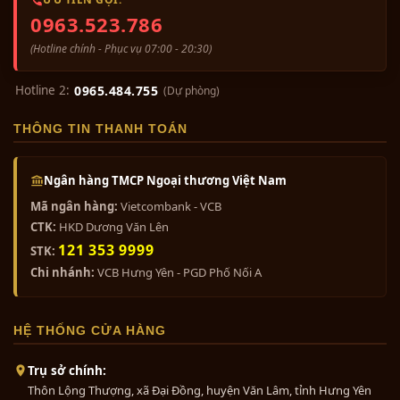
Bộ tam sự đỉnh hạc khảm ngũ sắc...
0963.523.786
0₫
(Hotline chính - Phục vụ 07:00 - 20:30)
Hotline 2:
0965.484.755
(Dự phòng)
Bộ tam sự đỉnh nến khảm ngũ
THÔNG TIN THANH TOÁN
sắc...
0₫
Ngân hàng TMCP Ngoại thương Việt Nam
Mã ngân hàng:
Vietcombank - VCB
Bộ ngũ sự khảm ngũ sắc 5 chữ...
CTK:
HKD Dương Văn Lên
0₫
121 353 9999
STK:
Chi nhánh:
VCB Hưng Yên - PGD Phố Nối A
Bước 4: Nấu chảy nguyên liệu đúc tượng
Bộ ngũ sự khảm tam khí 5 chữ...
Chuẩn bị và nấu chảy nguyên liệu đúc đồng đỏ.
HỆ THỐNG CỬA HÀNG
0₫
Đảm bảo nhiệt độ đúc đúng để có chất lượng tốt
nhất cho tượng.
Trụ sở chính:
Thôn Lộng Thượng, xã Đại Đồng, huyện Văn Lâm, tỉnh Hưng Yên
Bước 5: Rót đồng nóng chảy vào khuôn