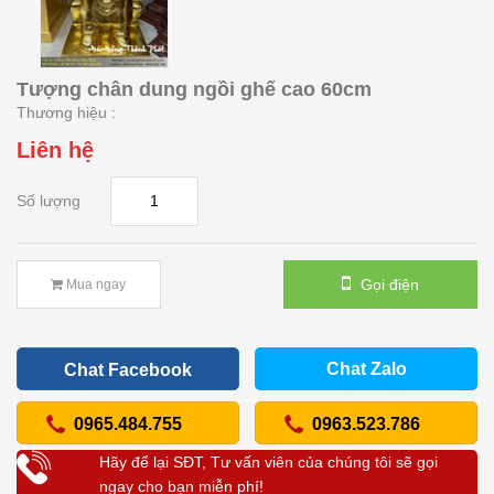
Tượng chân dung ngồi ghế cao 60cm
Thương hiệu :
Liên hệ
Số lượng
Gọi điện
Mua ngay
Chat Zalo
Chat Facebook
0965.484.755
0963.523.786
Hãy để lại SĐT, Tư vấn viên của chúng tôi sẽ gọi
ngay cho bạn miễn phí!