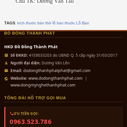
Chủ TK: Dương Văn Tầu
TAGS
:
kích thước bàn thờ
lỗ ban
thước Lỗ Ban
ĐỒ ĐỒNG THÀNH PHÁT
HKD Đồ Đồng Thành Phát
Số ĐKKD:
41E8033203 do UBND Q. 5 cấp ngày 31/03/2017
Người đại diện:
Dương Văn Lên
dodongthanhphatphat@gmail.com
Email:
www.dodongthanhphat.com
Website:
|
www.dongmynghethanhphat.com
TỔNG ĐÀI HỖ TRỢ GỌI MUA
ƯU TIÊN GỌI:
0963.523.786