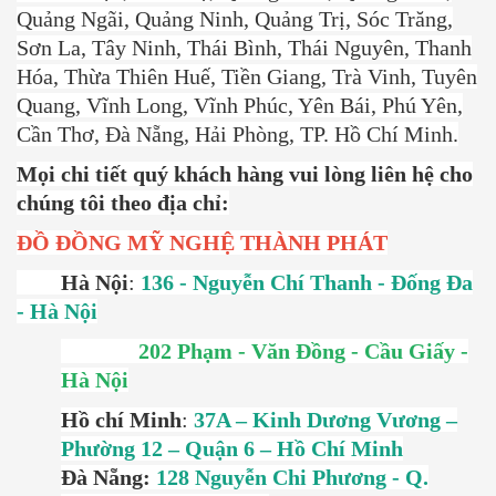
Quảng Ngãi, Quảng Ninh, Quảng Trị, Sóc Trăng,
Sơn La, Tây Ninh, Thái Bình, Thái Nguyên, Thanh
Hóa, Thừa Thiên Huế, Tiền Giang, Trà Vinh, Tuyên
Quang, Vĩnh Long, Vĩnh Phúc, Yên Bái, Phú Yên,
Cần Thơ, Đà Nẵng, Hải Phòng, TP. Hồ Chí Minh.
Mọi chi tiết quý khách hàng vui lòng liên hệ cho
chúng tôi theo địa chỉ:
ĐỒ ĐỒNG
MỸ NGHỆ THÀNH PHÁT
Hà Nội
:
136 - Nguyễn Chí Thanh - Đống Đa
- Hà Nội
202 Phạm - Văn Đồng - Cầu Giấy -
Hà Nội
Hồ chí Minh
:
37A – Kinh Dương Vương –
Phường 12 – Quận 6 – Hồ Chí Minh
Đà Nẵng:
128 Nguyễn Chi Phương - Q.