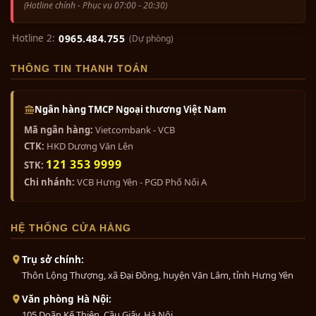
(Hotline chính - Phục vụ 07:00 - 20:30)
Hotline 2:
0965.484.755
(Dự phòng)
THÔNG TIN THANH TOÁN
Ngân hàng TMCP Ngoại thương Việt Nam
Mã ngân hàng:
Vietcombank - VCB
CTK:
HKD Dương Văn Lên
121 353 9999
STK:
Chi nhánh:
VCB Hưng Yên - PGD Phố Nối A
HỆ THỐNG CỬA HÀNG
Trụ sở chính:
Thôn Lộng Thượng, xã Đại Đồng, huyện Văn Lâm, tỉnh Hưng Yên
Văn phòng Hà Nội:
105 Doãn Kế Thiện, Cầu Giấy, Hà Nội