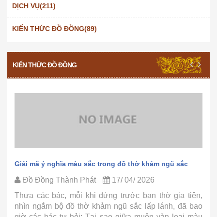
DỊCH VỤ(211)
KIẾN THỨC ĐỒ ĐỒNG(89)
KIẾN THỨC ĐỒ ĐỒNG
Giải mã ý nghĩa màu sắc trong đồ thờ khảm ngũ sắc
Đồ Đồng Thành Phát
17/ 04/ 2026
Thưa các bác, mỗi khi đứng trước ban thờ gia tiên,
nhìn ngắm bộ đồ thờ khảm ngũ sắc lấp lánh, đã bao
giờ các bác tự hỏi: Tại sao giữa muôn vàn loại màu