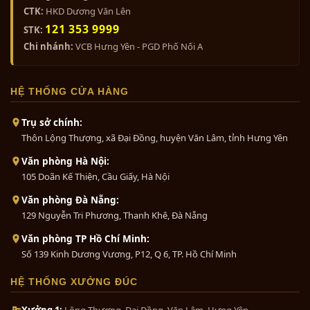
Bộ ngũ sự khảm ngũ sắc 5 chữ...
CTK:
HKD Dương Văn Lên
0₫
121 353 9999
STK:
Chi nhánh:
VCB Hưng Yên - PGD Phố Nối A
Bộ ngũ sự khảm tam khí 5 chữ...
HỆ THỐNG CỬA HÀNG
0₫
Trụ sở chính:
Thôn Lộng Thượng, xã Đại Đồng, huyện Văn Lâm, tỉnh Hưng Yên
Bộ đồ thờ bằng đồng ngũ sự
Văn phòng Hà Nội:
khảm...
105 Doãn Kế Thiện, Cầu Giấy, Hà Nội
- Hình ảnh bầy Hạc và đầm Sen được trạm
0₫
khắc rõ nét, tinh tế. Sản phẩm
tranh đồng
Văn phòng Đà Nẵng:
dát vàng 9999 đẹp
thể hiện được tâm huyết
129 Nguyễn Tri Phương, Thanh Khê, Đà Nẵng
làm nghề và kỹ thuật chế tác của nghệ nhân.
Bộ tam sự đỉnh nến khảm ngũ
Văn phòng TP Hồ Chí Minh:
sắc...
Số 139 Kinh Dương Vương, P12, Q 6, TP. Hồ Chí Minh
Với kích thước tranh dài 1,47m, rộng 0,88
0₫
m, tranh phù hợp treo trong phòng khách,
HỆ THỐNG XƯỞNG ĐÚC
phòng làm việc hay sảnh công ty. Quý vị
Xưởng 1:
Lộng Thượng, Đại Đồng, Văn Lâm, Hưng Yên