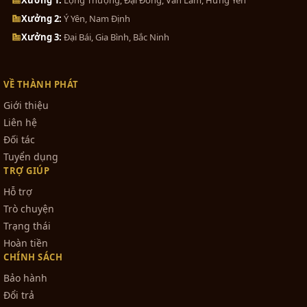
cũng có thể lựa chọn
tranh đồng Sen Hạc
Bộ đồ thờ cúng bằng đồng tam
sự...
" Như Ý Cát Tường"
để làm quà biếu tặng
Xưởng 2:
Ý Yên, Nam Định
bạn bè, người thân hay sếp của mình.
Xưởng 3:
Đại Bái, Gia Bình, Bắc Ninh
0₫
Bộ tam sự đỉnh hạc khảm ngũ sắc...
VỀ THÀNH PHÁT
1₫
Giới thiệu
Liên hệ
Đối tác
Bộ đồ thờ bằng đồng ngũ sự ngũ...
Tuyển dụng
TRỢ GIÚP
0₫
Hỗ trợ
Trò chuyện
Trạng thái
Bát hương đồng khảm ngu sắc cao
Hoàn tiền
cấp
- Bạn đọc tham khảo thêm
dòng tranh đồng
CHÍNH SÁCH
0₫
dát vàng 9999 làm quà
tặng tại đồ đồng
Bảo hành
Thành Phát.
Đổi trả
Lọ hoa bằng đồng khảm ngũ sắc