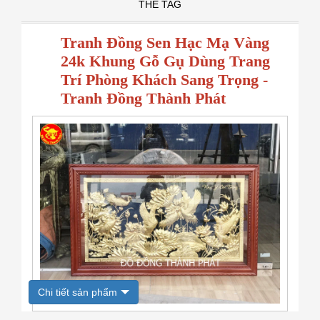
THẺ TAG
Tranh Đồng Sen Hạc Mạ Vàng
24k Khung Gỗ Gụ Dùng Trang
Trí Phòng Khách Sang Trọng -
Tranh Đồng Thành Phát
Chi tiết sản phẩm