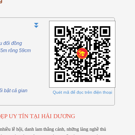
g
 tổ
quân sự (vỏ đạn pháo, vỏ đạn liên
gia phong và tâ
xô cũ). Đặc điểm của loại đồng này
Tại Đồ Đồng Th
là có hàm lượng...
[Xem thêm...]
không...
[Xem th
⏬
u đối đồng
.55m rông 59cm
i bật cả gian
Quét mã để đọc trên điện thoại
ẸP UY TÍN TẠI HẢI DƯƠNG
hiều lễ hội, danh lam thắng cảnh, những làng nghề thủ