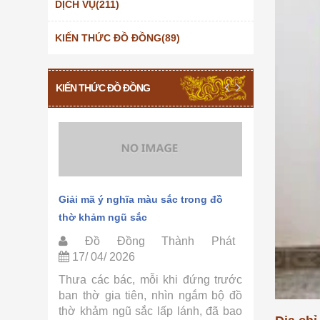
DỊCH VỤ(211)
KIẾN THỨC ĐỒ ĐỒNG(89)
KIẾN THỨC ĐỒ ĐỒNG
hảm ngũ
Giải mã ý nghĩa màu sắc trong đồ
Quy trình 
thờ khảm ngũ sắc
Thành Phá
Phát
Đồ Đồng Thành Phát
Đồ Đồ
17/ 04/ 2026
15/ 04/ 
ờ khảm
Thưa các bác, mỗi khi đứng trước
Thưa các 
ồ Đồng
ban thờ gia tiên, nhìn ngắm bộ đồ
tự hỏi tại
ác bác,
thờ khảm ngũ sắc lấp lánh, đã bao
sắc lại có 