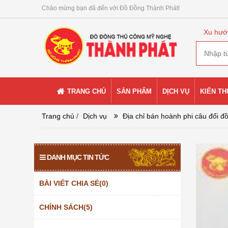
Chào mừng bạn đã đến với Đồ Đồng Thành Phát!
Xu hướ
TRANG CHỦ
SẢN PHẨM
DỊCH VỤ
KIẾN T
Trang chủ
/
Dịch vụ
Địa chỉ bán hoành phi câu đối đ
DANH MỤC TIN TỨC
BÀI VIẾT CHIA SẺ(0)
CHÍNH SÁCH(5)