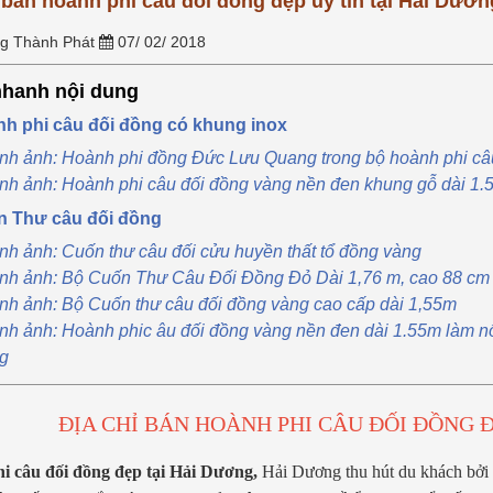
 bán hoành phi câu đối đồng đẹp uy tín tại Hải Dươn
nối tâm thức giữa con cháu và
g phổ thông, hay tại sao
tiên. Tuy...
[Xem thêm...]
àng, sợi bạc lại...
[Xem
g Thành Phát
07/ 02/ 2018
hanh nội dung
nh phi câu đối đồng có khung inox
nh ảnh: Hoành phi đồng Đức Lưu Quang trong bộ hoành phi câ
nh ảnh: Hoành phi câu đối đồng vàng nền đen khung gỗ dài 1
n Thư câu đối đồng
nh ảnh: Cuốn thư câu đối cửu huyền thất tổ đồng vàng
nh ảnh: Bộ Cuốn Thư Câu Đối Đồng Đỏ Dài 1,76 m, cao 88 cm
nh ảnh: Bộ Cuốn thư câu đối đồng vàng cao cấp dài 1,55m
nh ảnh: Hoành phic âu đối đồng vàng nền đen dài 1.55m làm nổ
g
ĐỊA CHỈ BÁN HOÀNH PHI CÂU ĐỐI ĐỒNG Đ
i câu đối đồng đẹp tại Hải Dương,
Hải Dương thu hút du khách bởi n