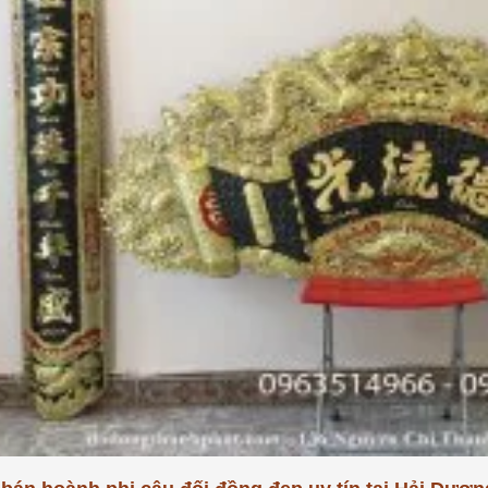
khảm ngũ sắc tại đồ đồng
Tư Vấn Phong Thủy Đồ Đồng
t
Đồ Đồng Thành Phá
06/ 04/ 2026
ng Thành Phát
2026
Trong không gian tâm linh của 
gia đình Việt, bộ đồ thờ bằng đ
bác, đã bao giờ các bác
không chỉ là vật phẩm trưng 
 sao một bộ đỉnh khảm ngũ
đơn thuần, mà còn là 'sợi dây' 
giá trị cao gấp nhiều lần