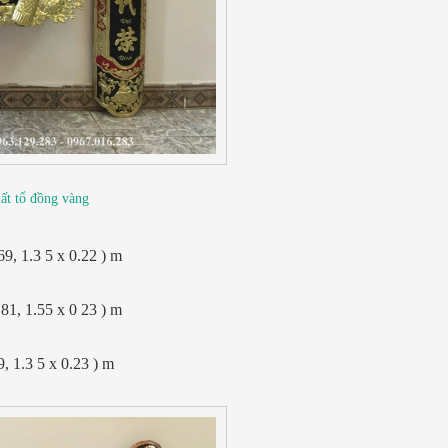
ất tổ đồng vàng
69, 1.3 5 x 0.22 ) m
.81, 1.55 x 0 23 ) m
, 1.3 5 x 0.23 ) m