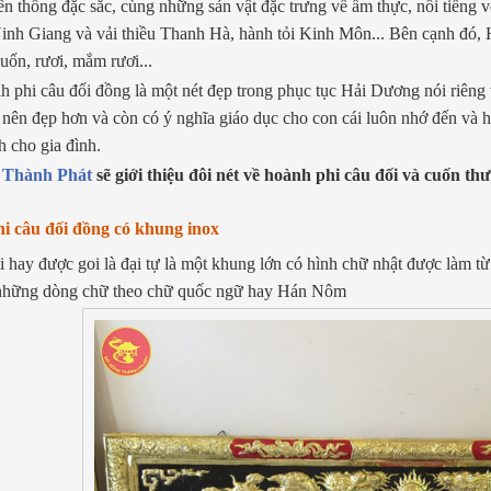
ền thống đặc sắc, cùng những sản vật đặc trưng về ẩm thực, nổi tiếng
Ninh Giang và vải thiều Thanh Hà, hành tỏi Kinh Môn... Bên cạnh đó,
uốn, rươi, mắm rươi...
h phi câu đối đồng là một nét đẹp trong phục tục Hải Dương nói riêng
 nên đẹp hơn và còn có ý nghĩa giáo dục cho con cái luôn nhớ đến và h
h cho gia đình.
 Thành Phát
sẽ giới thiệu đôi nét về hoành phi câu đối và cuốn th
i câu đối đồng có khung inox
 hay được goi là đại tự là một khung lớn có hình chữ nhật được làm t
 những dòng chữ theo chữ quốc ngữ hay Hán Nôm