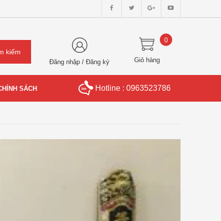
0
Giỏ hàng
Đăng nhập
/
Đăng ký
Hotline : 0963523786
CHÍNH SÁCH