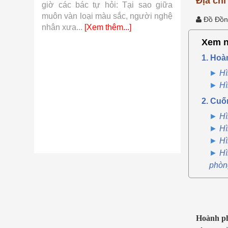
Địa chỉ
 khí cụ
giờ các bác tự hỏi: Tại sao giữa
so với hàn
từ những
muôn vàn loại màu sắc, người nghệ
những sợi v
Đồ Đồn
.]
nhân xưa...
[Xem thêm...]
thêm...]
Xem n
1. Hoà
Hì
Hì
2. Cuố
Hì
Hì
Hì
Hì
phòn
Hoành ph