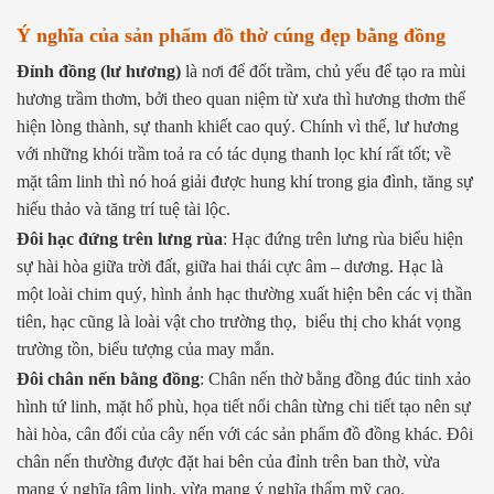
Ý nghĩa của sản phẩm đồ thờ cúng đẹp bằng đồng
Đỉnh đồng (lư hương)
là nơi để đốt trầm, chủ yếu để tạo ra mùi
hương trầm thơm, bởi theo quan niệm từ xưa thì hương thơm thể
hiện lòng thành, sự thanh khiết cao quý. Chính vì thế, lư hương
với những khói trầm toả ra có tác dụng thanh lọc khí rất tốt; về
mặt tâm linh thì nó hoá giải được hung khí trong gia đình, tăng sự
hiếu thảo và tăng trí tuệ tài lộc.
Đôi hạc đứng trên lưng rùa
: Hạc đứng trên lưng rùa biểu hiện
sự hài hòa giữa trời đất, giữa hai thái cực âm – dương. Hạc là
một loài chim quý, hình ảnh hạc thường xuất hiện bên các vị thần
tiên, hạc cũng là loài vật cho trường thọ, biểu thị cho khát vọng
trường tồn, biểu tượng của may mắn.
Đôi chân nến
bằng đồng
: Chân nến thờ bằng đồng đúc tinh xảo
hình tứ linh, mặt hổ phù, họa tiết nổi chân từng chi tiết tạo nên sự
hài hòa, cân đối của cây nến với các sản phẩm đồ đồng khác. Đôi
chân nến thường được đặt hai bên của đỉnh trên ban thờ, vừa
mang ý nghĩa tâm linh, vừa mang ý nghĩa thẩm mỹ cao.