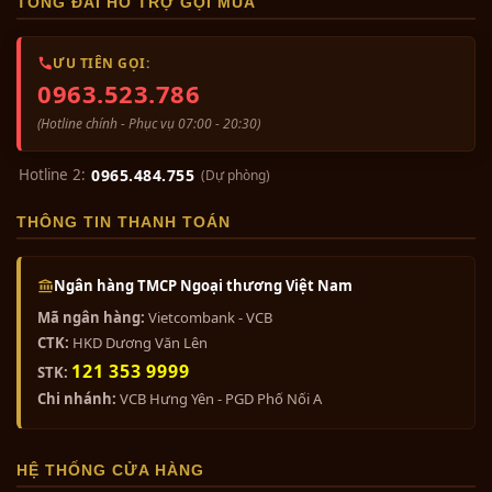
TỔNG ĐÀI HỖ TRỢ GỌI MUA
ƯU TIÊN GỌI:
0963.523.786
(Hotline chính - Phục vụ 07:00 - 20:30)
Hotline 2:
0965.484.755
(Dự phòng)
THÔNG TIN THANH TOÁN
Ngân hàng TMCP Ngoại thương Việt Nam
Mã ngân hàng:
Vietcombank - VCB
CTK:
HKD Dương Văn Lên
121 353 9999
STK:
Chi nhánh:
VCB Hưng Yên - PGD Phố Nối A
HỆ THỐNG CỬA HÀNG