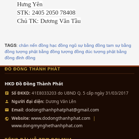
Hưng Yên
STK: 2405 2050 78408
Chủ TK: Dương Văn Tầu
TAGS
:
chân nến đồng
hạc đồng
ngũ sự bằng đồng
tam sự bằng
đồng
tượng phật bằng đồng
tượng đồng
đúc tượng phật bằng
đồng
đỉnh đồng
ĐỒ ĐỒNG THÀNH PHÁT
HKD Đồ Đồng Thành Phát
Số ĐKKD:
41E8033203 do UBND Q. 5 cấp ngày 31/03/2017
Người đại diện:
Dương Văn Lên
dodongthanhphatphat@gmail.com
Email:
www.dodongthanhphat.com
Website:
|
www.dongmynghethanhphat.com