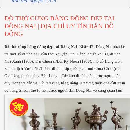
trầu mặt nguyệt 1,5 m
ĐỒ THỜ CÚNG BẰNG ĐỒNG ĐẸP TẠI
ĐỒNG NAI | ĐỊA CHỈ UY TÍN BÁN ĐỒ
ĐỒNG
Đồ thờ cúng bằng đồng đẹp tại Đồng Nai,
Nhắc đến Đồng Nai phải kể
tới một số di tích như đền thờ Nguyễn Hữu Cảnh, chiến khu Đ, di tích
Nhà Xanh (1986), Đài Chiến sĩ/Đài Kỷ Niệm (1988), mộ cổ Hàng Gòn,
khu du lịch Vườn Xoài, khu di tích cấp quốc gia - núi Chứa Chan (núi
Gia Lào), danh thắng Bửu Long…Các khu di tích đều được người dân
quý trọng và bảo vệ. Đồ thờ cúng bằng đồng là những món quà đầu xuân
để trang trí ban thờ tổ tiên được người dân Đồng Nai vô cùng quan tâm