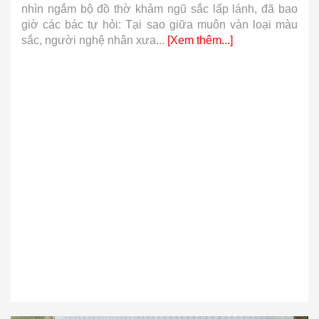
bao
bộ đỉnh khảm ngũ sắc lại có giá trị cao gấp nhiều lần
màu
so với hàng phổ thông, hay tại sao những sợi vàng,
sợi bạc lại...
[Xem thêm...]