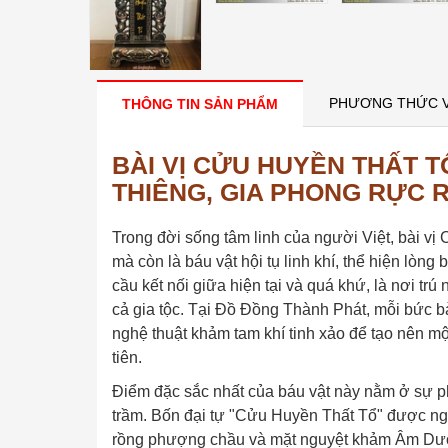
PHƯƠNG THỨC 
THÔNG TIN SẢN PHẨM
BÀI VỊ CỬU HUYỀN THẤT T
THIÊNG, GIA PHONG RỰC 
Trong đời sống tâm linh của người Việt, bài v
mà còn là báu vật hội tụ linh khí, thể hiện lòng 
cầu kết nối giữa hiện tại và quá khứ, là nơi tr
cả gia tộc. Tại Đồ Đồng Thành Phát, mỗi bức b
nghệ thuật khảm tam khí tinh xảo để tạo nên mộ
tiên.
Điểm đặc sắc nhất của báu vật này nằm ở sự phố
trầm. Bốn đại tự "Cửu Huyền Thất Tổ" được ngh
rồng phượng chầu và mặt nguyệt khảm Âm Dươn