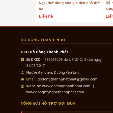
Ngai thờ dùng cho gia tiên nhà thờ
Bộ n
Ý nghĩa sâu sắc của bài vị C
họ
cúng
Thờ phụng
Cửu Huyền Thất Tổ
từ lâu đã trở 
Liên hệ
Liê
đình Việt, là hiện thân của đạo lý "Uống nước n
khảm tam khí tại vị trí trang trọng nhất trên b
mong sự che chở và phù hộ độ trì từ những ngư
ĐỒ ĐỒNG THÀNH PHÁT
Giải nghĩa cụm từ "Cửu Huyền Thất
HKD Đồ Đồng Thành Phát
Để thấu hiểu hết giá trị của bốn chữ đại tự khảm
nghĩa rộng và siêu thoát hơn:
Số ĐKKD:
41E8033203 do UBND Q. 5 cấp ngày
31/03/2017
Cửu Huyền (九玄):
"Cửu" không chỉ là số
sự ảo diệu, sâu xa, huyền hoặc. Như vậy
Người đại diện:
Dương Văn Lên
đang ngự trị. Trong trường hợp này, "Cửu
dodongthanhphatphat@gmail.com
Email:
vàn tổ tiên trong cõi sâu xa đang dõi theo
www.dodongthanhphat.com
Website:
|
www.dongmynghethanhphat.com
Sự giao thoa văn hóa:
"Cửu Huyền Thất T
ngữ "Thất Tổ" của Đạo Nho và "Cửu Huyề
TỔNG ĐÀI HỖ TRỢ GỌI MUA
Nhất, Đạo Phật đã tiếp nhận và đưa tổ hợp 