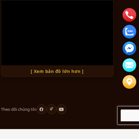
ủa
ớc
[ Xem bản đồ lớn hơn ]
Theo dõi chúng tôi: