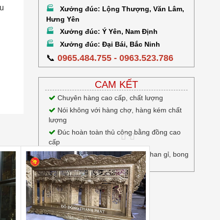
áu
Xưởng đúc: Lộng Thượng, Văn Lâm,
🏭
Hưng Yên
Xưởng đúc: Ý Yên, Nam Định
🏭
Xưởng đúc: Đại Bái, Bắc Ninh
🏭
📞
0965.484.755 - 0963.523.786
CAM KẾT
Chuyên hàng cao cấp, chất lượng
Nói không với hàng chợ, hàng kém chất
lượng
Đúc hoàn toàn thủ công bằng đồng cao
cấp
Chất lượng hàng đầu, Không han gỉ, bong
tróc, oxi hóa