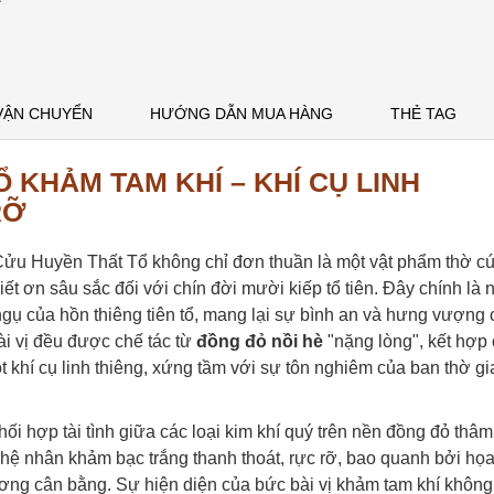
VẬN CHUYỂN
HƯỚNG DẪN MUA HÀNG
THẺ TAG
Ổ KHẢM TAM KHÍ – KHÍ CỤ LINH
RỠ
ị Cửu Huyền Thất Tổ không chỉ đơn thuần là một vật phẩm thờ c
biết ơn sâu sắc đối với chín đời mười kiếp tổ tiên. Đây chính là 
ú ngụ của hồn thiêng tiên tổ, mang lại sự bình an và hưng vượng
ài vị đều được chế tác từ
đồng đỏ nồi hè
"nặng lòng", kết hợp
t khí cụ linh thiêng, xứng tầm với sự tôn nghiêm của ban thờ gi
i hợp tài tình giữa các loại kim khí quý trên nền đồng đỏ thâm
ệ nhân khảm bạc trắng thanh thoát, rực rỡ, bao quanh bởi họa 
g cân bằng. Sự hiện diện của bức bài vị khảm tam khí không