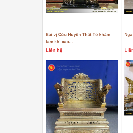
Bài vị Cửu Huyền Thất Tổ khảm
Nga
tam khí cao...
Liên hệ
Liê