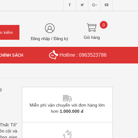
0
Giỏ hàng
Đăng nhập
/
Đăng ký
Hotline : 0963523786
CHÍNH SÁCH
p
Miễn phí vận chuyển với đơn hàng lớn
hơn
1.000.000 đ
Thất Tổ"
ồn cội và
hông gian