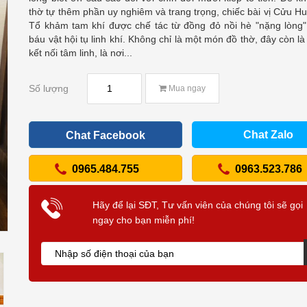
thờ tự thêm phần uy nghiêm và trang trọng, chiếc bài vị Cửu H
Tổ khảm tam khí được chế tác từ đồng đỏ nồi hè "nặng lòng"
báu vật hội tụ linh khí. Không chỉ là một món đồ thờ, đây còn là
kết nối tâm linh, là nơi...
Số lượng
Mua ngay
Chat Zalo
Chat Facebook
0965.484.755
0963.523.786
Hãy để lại SĐT, Tư vấn viên của chúng tôi sẽ gọi
ngay cho bạn miễn phí!