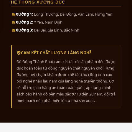
ủa đức tin: sự nề nếp của Nho giáo, sự phóng khoáng xuất thế c
HỆ THỐNG XƯỞNG ĐÚC
ách tôn vinh toàn thể các vị tiền nhân đã có công gầy dựng phư
Xưởng 1:
Lộng Thượng, Đại Đồng, Văn Lâm, Hưng Yên
gàn đời sau.
Xưởng 2:
Ý Yên, Nam Định
Xưởng 3:
Đại Bái, Gia Bình, Bắc Ninh
CAM KẾT CHẤT LƯỢNG LÀNG NGHỀ
Đồ Đồng Thành Phát cam kết tất cả sản phẩm đều được
đúc hoàn toàn từ đồng nguyên chất nguyên khối. Từng
đường nét chạm khảm được chế tác thủ công tinh xảo
bởi nghệ nhân lâu năm của làng nghề truyền thống. Cơ
sở hỗ trợ giao hàng an toàn toàn quốc, áp dụng chính
sách bảo hành độ bền màu sắc từ 10 đến 20 năm, đổi trả
minh bạch nếu phát hiện lỗi từ nhà sản xuất.
© Bản quyền thuộc về Đồ Đồng Thành Phát