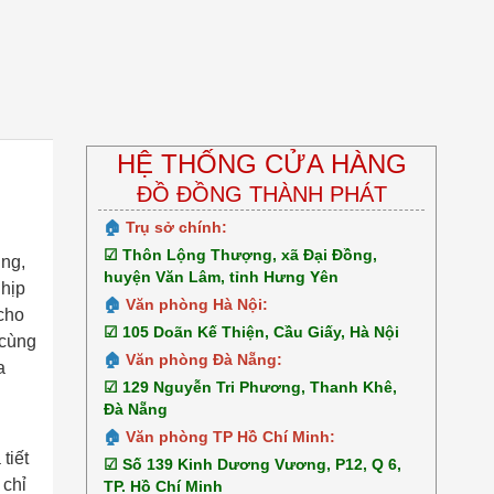
HỆ THỐNG CỬA HÀNG
ĐỒ ĐỒNG THÀNH PHÁT
🏠
Trụ sở chính:
☑ Thôn Lộng Thượng, xã Đại Đồng,
úng,
huyện Văn Lâm, tỉnh Hưng Yên
nhịp
🏠
Văn phòng Hà Nội:
 cho
☑ 105 Doãn Kế Thiện, Cầu Giấy, Hà Nội
 cùng
🏠
Văn phòng Đà Nẵng:
a
☑ 129 Nguyễn Tri Phương, Thanh Khê,
Đà Nẵng
🏠
Văn phòng TP Hồ Chí Minh:
tiết
☑ Số 139 Kinh Dương Vương, P12, Q 6,
 chỉ
TP. Hồ Chí Minh