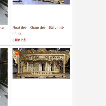
ồng
Ngai thờ - Khám thờ - Bài vị thờ
Ngai thờ bằng đồn
cúng...
tại Hà Nội
Liên hệ
Liên hệ