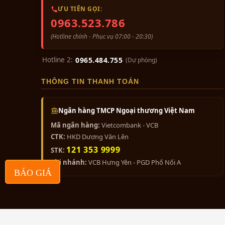
Việc thờ bức bài vị này chính là sự tổng hòa c
ƯU TIÊN GỌI:
Đạo giáo và lòng từ bi của Phật giáo. Đây là c
0963.523.786
đức cho dòng họ từ thuở ban sơ cho đến tận n
(Hotline chính - Phục vụ 07:00 - 20:30)
Hotline 2:
0965.484.755
(Dự phòng)
THÔNG TIN THANH TOÁN
Ngân hàng TMCP Ngoại thương Việt Nam
Mã ngân hàng:
Vietcombank - VCB
CTK:
HKD Dương Văn Lên
121 353 9999
STK:
Chi nhánh:
VCB Hưng Yên - PGD Phố Nối A
BÁO GIÁ