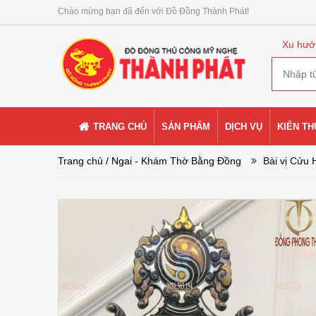
Chào mừng bạn đã đến với Đồ Đồng Thành Phát!
Xu hướ
TRANG CHỦ
SẢN PHẨM
DỊCH VỤ
KIẾN T
Trang chủ
/ Ngai - Khám Thờ Bằng Đồng
Bài vị Cửu