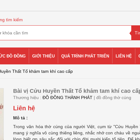
ng tìm kiếm
HỨC ĐỒ ĐỒNG
GIỚI THIỆU
QUÁ TRÌNH PHÁT TRIỂN
LIÊN HỆ
 Huyền Thất Tổ khảm tam khí cao cấp
Bài vị Cửu Huyền Thất Tổ khảm tam khí cao cấ
Thương hiệu :
ĐỒ ĐỒNG THÀNH PHÁT
| đồ đồng thờ cúng
Liên hệ
Mô tả :
Trong văn hóa thờ cúng của người Việt, cụm từ "Cửu Huyền 
mang ý nghĩa vô cùng thiêng liêng, nhắc nhở con cháu về ngu
lòng biết ơn sâu sắc đối với chín đời mười kiếp tổ tiên. Để k