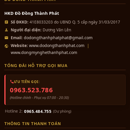
0₫
HKD Đồ Đồng Thành Phát
Số ĐKKD:
41E8033203 do UBND Q. 5 cấp ngày 31/03/2017
Bộ đồ thờ cúng đồng ngũ sự
Người đại diện:
Dương Văn Lên
khảm...
dodongthanhphatphat@gmail.com
Email:
0₫
-Quý khách xem thêm các sản phẩm khác
www.dodongthanhphat.com
Website:
|
tại đây.
www.dongmynghethanhphat.com
Bộ tam sự đỉnh hạc khảm ngũ sắc...
Giao hàng trên toàn quốc
0₫
TỔNG ĐÀI HỖ TRỢ GỌI MUA
An Giang, Bà Rịa - Vũng Tàu, Bắc Giang,
Bắc Kạn, Bạc Liêu, Bến Tre, Bình Định,
ƯU TIÊN GỌI:
Bình Dương, Bình Phước, Bình Thuận, Cà
0963.523.786
Bộ tam sự đỉnh hạc khảm ngũ sắc...
Mau, Cao Bằng, Đắk Lắk, Đắk Nông, Điện
0₫
(Hotline chính - Phục vụ 07:00 - 20:30)
Biên, Đồng Nai, Đồng Tháp, Gia Lai, Hà
Giang, Hà Nam, Hà Tĩnh, Hải Dương, Hậu
Hotline 2:
0965.484.755
(Dự phòng)
Giang, Hòa Bình, Hưng Yên, Khánh Hòa,
Bộ tam sự đỉnh nến khảm ngũ
Kiên Giang, Kon Tum, Lai Châu, Lâm
THÔNG TIN THANH TOÁN
sắc...