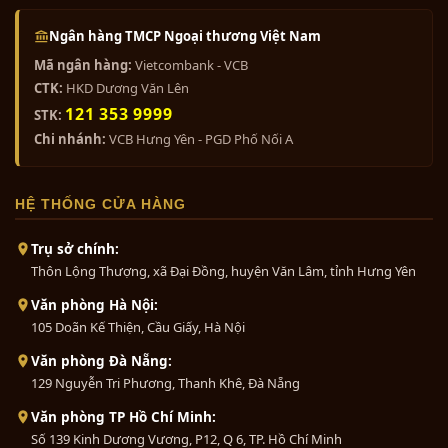
Đồng, Lạng Sơn, Lào Cai, Long An, Nam
0₫
Định, Nghệ An, Ninh Bình, Ninh Thuận,
Ngân hàng TMCP Ngoại thương Việt Nam
Phú Thọ, Quảng Bình, Quảng Nam, Quảng
Mã ngân hàng:
Vietcombank - VCB
Bộ ngũ sự khảm ngũ sắc 5 chữ...
Ngãi, Quảng Ninh, Quảng Trị, Sóc Trăng,
CTK:
HKD Dương Văn Lên
Sơn La, Tây Ninh, Thái Bình, Thái Nguyên,
0₫
121 353 9999
STK:
Thanh Hóa, Thừa Thiên Huế, Tiền Giang,
Chi nhánh:
VCB Hưng Yên - PGD Phố Nối A
Trà Vinh, Tuyên Quang, Vĩnh Long, Vĩnh
Phúc, Yên Bái, Phú Yên, Cần Thơ, Đà
Bộ ngũ sự khảm tam khí 5 chữ...
HỆ THỐNG CỬA HÀNG
Nẵng, Hải Phòng, TP. Hồ Chí Minh.
0₫
Mọi chi tiết quý khách hàng vui lòng liên
Trụ sở chính:
Thôn Lộng Thượng, xã Đại Đồng, huyện Văn Lâm, tỉnh Hưng Yên
hệ cho chúng tôi theo địa chỉ:
Bộ đồ thờ bằng đồng ngũ sự
Văn phòng Hà Nội:
ĐỒ ĐỒNG
MỸ NGHỆ THÀNH PHÁT
khảm...
105 Doãn Kế Thiện, Cầu Giấy, Hà Nội
Hà Nội
:
136 - Nguyễn Chí Thanh -
0₫
Văn phòng Đà Nẵng:
Đống Đa - Hà Nội
129 Nguyễn Tri Phương, Thanh Khê, Đà Nẵng
202 Phạm - Văn Đồng - Cầu
Bộ tam sự đỉnh nến khảm ngũ
Văn phòng TP Hồ Chí Minh:
Giấy - Hà Nội
sắc...
Số 139 Kinh Dương Vương, P12, Q 6, TP. Hồ Chí Minh