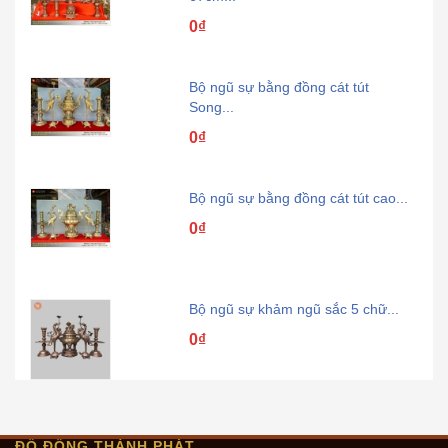
0₫
Bộ ngũ sự bằng đồng cát tút
Song...
0₫
Bộ ngũ sự bằng đồng cát tút cao...
0₫
Hình ảnh Bộ ấm chén bằng đồng vàng
Bộ ngũ sự khảm ngũ sắc 5 chữ...
0₫
Bộ đồ thờ cúng Thất Lân Vờn
Cầu...
ĐỒ ĐỒNG THÀNH PHÁT