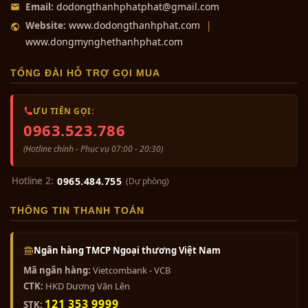
dodongthanhphatphat@gmail.com
Email:
www.dodongthanhphat.com
Website:
|
www.dongmynghethanhphat.com
TỔNG ĐÀI HỖ TRỢ GỌI MUA
ƯU TIÊN GỌI:
0963.523.786
(Hotline chính - Phục vụ 07:00 - 20:30)
Hotline 2:
0965.484.755
(Dự phòng)
THÔNG TIN THANH TOÁN
Ngân hàng TMCP Ngoại thương Việt Nam
Mã ngân hàng:
Vietcombank - VCB
CTK:
HKD Dương Văn Lên
121 353 9999
STK: