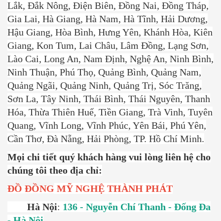
Lắk, Đắk Nông, Điện Biên, Đồng Nai, Đồng Tháp,
Gia Lai, Hà Giang, Hà Nam, Hà Tĩnh, Hải Dương,
Hậu Giang, Hòa Bình, Hưng Yên, Khánh Hòa, Kiên
Giang, Kon Tum, Lai Châu, Lâm Đồng, Lạng Sơn,
Lào Cai, Long An, Nam Định, Nghệ An, Ninh Bình,
Ninh Thuận, Phú Thọ, Quảng Bình, Quảng Nam,
Quảng Ngãi, Quảng Ninh, Quảng Trị, Sóc Trăng,
Sơn La, Tây Ninh, Thái Bình, Thái Nguyên, Thanh
Hóa, Thừa Thiên Huế, Tiền Giang, Trà Vinh, Tuyên
Quang, Vĩnh Long, Vĩnh Phúc, Yên Bái, Phú Yên,
Cần Thơ, Đà Nẵng, Hải Phòng, TP. Hồ Chí Minh.
Mọi chi tiết quý khách hàng vui lòng liên hệ cho
chúng tôi theo địa chỉ:
ĐỒ ĐỒNG
MỸ NGHỆ THÀNH PHÁT
Hà Nội
:
136 - Nguyễn Chí Thanh - Đống Đa
- Hà Nội