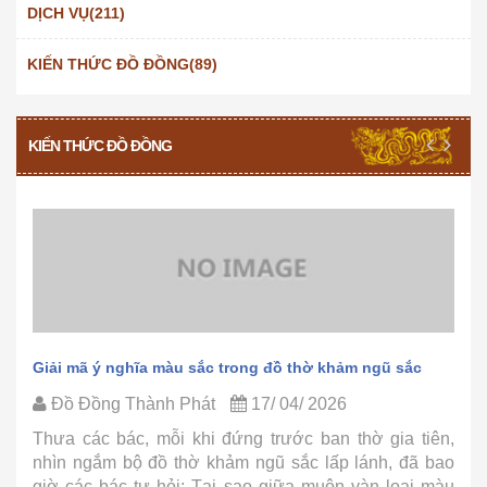
DỊCH VỤ(211)
KIẾN THỨC ĐỒ ĐỒNG(89)
KIẾN THỨC ĐỒ ĐỒNG
Giải mã ý nghĩa màu sắc trong đồ thờ khảm ngũ sắc
Đồ Đồng Thành Phát
17/ 04/ 2026
Thưa các bác, mỗi khi đứng trước ban thờ gia tiên,
nhìn ngắm bộ đồ thờ khảm ngũ sắc lấp lánh, đã bao
giờ các bác tự hỏi: Tại sao giữa muôn vàn loại màu