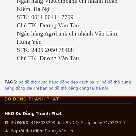
Ngân hàng Vietcombank chi nhánh Hoàn
Kiếm, Hà Nội
STK: 0011 00414 7709
Chủ TK: Dương Văn Tầu
Ngân hàng Agribank chi nhánh Văn Lâm,
Hưng Yên
STK: 2405 2050 78408
Chủ TK: Dương Văn Tầu
TAGS
:
bộ đồ thờ cúng bằng đồng đẹp
cách bài trí bộ đồ thờ cúng
bằng đồng
địa chỉ bán bộ đồ thờ bằng đồng tại hà nội
ĐỒ ĐỒNG THÀNH PHÁT
HKD Đồ Đồng Thành Phát
Số ĐKKD:
41E8033203 do UBND Q. 5 cấp ngày 31/03/2017
Người đại diện:
Dương Văn Lên