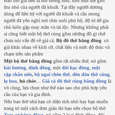
Ban thờ gia tiên là nơi tưởng nhớ, như một thế giới
thu nhỏ của người đã khuất. Tại đây người dương
dùng để liên hệ với người đã khuất và cầu mong
người đã yên nghỉ nơi chín suối phù hộ, độ trì để gia
chủ luôn gặp may mắn và tài lộc. Nhưng không phải
ai cũng biết một bộ thờ cúng gồm những đồ gì chứ
chưa nói vấn đề về giá cả.
Bộ đồ thờ bằng đồng
có
giá khác nhau về kích cỡ, chất liệu và mức độ thúc và
chạm trên sản phẩm
Một bộ thờ bằng đồng
gồm rất nhiều thứ, nó gồm
bát hương
,
đỉnh đồng
, một
đôi hạc đồng
,
một
cặp chân nến
,
bộ ngai chèn thờ
,
đèn dầu thờ cúng
,
lọ hoa
,
hủ chóe
…
Giá cả đồ thờ cúng
bằng đồng
là
vô cùng, lựa chọn như thế nào sao cho phù hợp yêu
cầu của bạn và gia đình.
Nếu ban thờ nhà bạn có diện tích nhỏ hay bạn muốn
trang trí một cách đơn giản thì bạn nên chọn bộ thờ
Tam sự bằng đồng
, nó gồm 2 loại đỉnh đồng, đôi