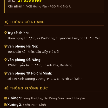
121 353 9999
STK:
trong gia đình. Cúng tiến bộ ngũ sự hoa sòi là các
Chi nhánh:
VCB Hưng Yên - PGD Phố Nối A
bác đang gửi gắm một lời nguyện cầu thầm kín:
Bộ ngũ sự khảm tam khí 5 chữ...
Mong cho mạch ngầm tổ tiên luôn chảy mãi, mong
HỆ THỐNG CỬA HÀNG
cho con cháu đời sau luôn giữ được cái "gốc" đức
0₫
độ để hái được "quả" ngọt sau này. Màu đồng đỏ
Trụ sở chính:
nguyên chất, càng dùng lâu càng xuống màu trầm
Thôn Lộng Thượng, xã Đại Đồng, huyện Văn Lâm, tỉnh Hưng Yên
cổ, nó giống như gia phong của một dòng họ –
Bộ đồ thờ bằng đồng ngũ sự
càng qua thời gian lại càng quý, càng giá trị.
Văn phòng Hà Nội:
khảm...
105 Doãn Kế Thiện, Cầu Giấy, Hà Nội
0₫
Văn phòng Đà Nẵng:
129 Nguyễn Tri Phương, Thanh Khê, Đà Nẵng
Bộ tam sự đỉnh nến khảm ngũ
Văn phòng TP Hồ Chí Minh:
sắc...
Số 139 Kinh Dương Vương, P12, Q 6, TP. Hồ Chí Minh
0₫
HỆ THỐNG XƯỞNG ĐÚC
Bộ đồ thờ cúng bằng đồng tam
Xưởng 1:
Lộng Thượng, Đại Đồng, Văn Lâm, Hưng Yên
sự...
Xưởng 2:
Ý Yên, Nam Định