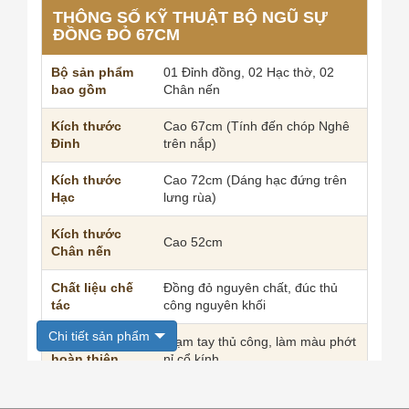
THÔNG SỐ KỸ THUẬT BỘ NGŨ SỰ
ĐỒNG ĐỎ 67CM
Bộ sản phẩm
01 Đỉnh đồng, 02 Hạc thờ, 02
bao gồm
Chân nến
Kích thước
Cao 67cm (Tính đến chóp Nghê
Đỉnh
trên nắp)
Kích thước
Cao 72cm (Dáng hạc đứng trên
Hạc
lưng rùa)
Kích thước
Cao 52cm
Chân nến
Chất liệu chế
Đồng đỏ nguyên chất, đúc thủ
tác
công nguyên khối
Chi tiết sản phẩm
Quy cách
Trạm tay thủ công, làm màu phớt
hoàn thiện
nỉ cổ kính
Họa tiết chính
Mẫu Hoa Sòi 7 cánh trầm mặc