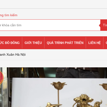
ng tìm kiếm
HỨC ĐỒ ĐỒNG
GIỚI THIỆU
QUÁ TRÌNH PHÁT TRIỂN
LIÊN HỆ
hanh Xuân Hà Nội