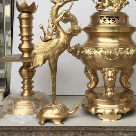
khảm ngũ sắc tại đồ đồng
Tư Vấn Phong Thủy Đồ Đồng
t
Đồ Đồng Thành Phá
06/ 04/ 2026
ng Thành Phát
2026
Trong không gian tâm linh của 
gia đình Việt, bộ đồ thờ bằng đ
bác, đã bao giờ các bác
không chỉ là vật phẩm trưng 
 sao một bộ đỉnh khảm ngũ
đơn thuần, mà còn là 'sợi dây' 
giá trị cao gấp nhiều lần