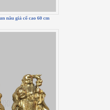
un nâu giả cổ cao 60 cm