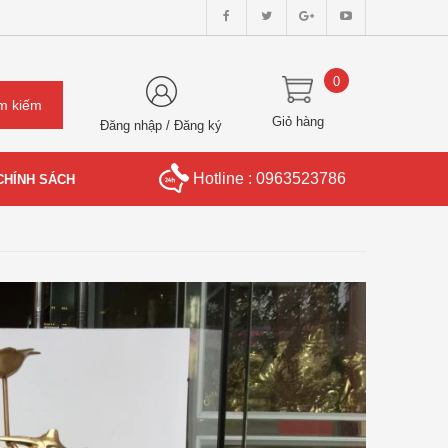
0
Giỏ hàng
Đăng nhập
/
Đăng ký
Hotline : 0963523786
CHÍNH SÁCH