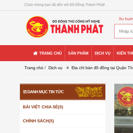
Chào mừng bạn đã đến với Đồ Đồng Thành Phát!
Xu hướ
TRANG CHỦ
SẢN PHẨM
DỊCH VỤ
KIẾN T
Trang chủ
/
Dịch vụ
Địa chỉ bán đồ đồng tại Quận T
DANH MỤC TIN TỨC
BÀI VIẾT CHIA SẺ(0)
CHÍNH SÁCH(5)