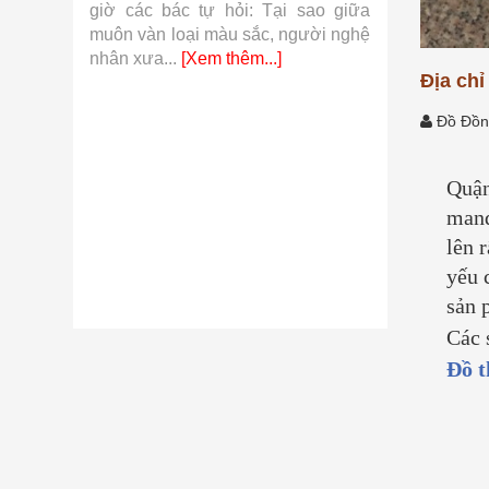
 khí cụ
giờ các bác tự hỏi: Tại sao giữa
so với hàn
từ những
muôn vàn loại màu sắc, người nghệ
những sợi v
.]
nhân xưa...
[Xem thêm...]
thêm...]
Địa ch
Đồ Đồn
Quận
mand
lên 
yếu 
sản 
Các 
Đồ t