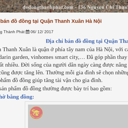
nối tâm thức giữa con cháu và
g phổ thông, hay tại sao
tiên. Tuy...
[Xem thêm...]
àng, sợi bạc lại...
[Xem
ỉ bán đồ đồng tại Quận Thanh Xuân Hà Nội
g Thành Phát
06/ 12/ 2017
Địa chỉ bán đồ đồng tại Quận T
 Thanh Xuân là quận ở phía tây nam của Hà Nội, với các
arin garden, vinhomes smart city,… Đã góp phần thay 
rất nhiều. Đời sống của người dân ngày càng được nâng
cũng được tăng lên. Thường mỗi gia đình sẽ chọn nhữn
phẩm đồ đồng giúp tăng tài vận cho gia đình.
sản phẩm đồ đồng thường được bày trí bao gồm:
hờ bằng đồng: