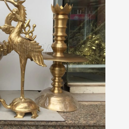
Giải thích về ưu điểm của đồng Catut
so với các loại đồng khác
t
Đồ Đồng Thành Phát
06/ 04/ 2026
mỗi
ồng
Đồng Catut là gì? Đồng Catut thực
bày
chất là loại đồng vàng chất lượng
kết
cao, thường được lấy từ vỏ đạn