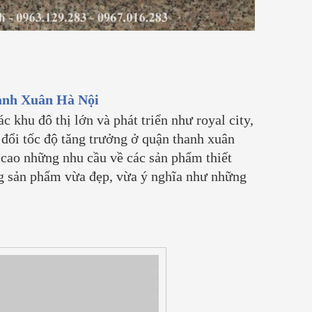
 tổ
quân sự (vỏ đạn pháo, vỏ đạn liên
Chế Tác Đồ Đồn
xô cũ). Đặc điểm của loại đồng này
Xưởng Đồ Đồng 
là có hàm lượng...
[Xem thêm...]
Đồ Đồng
03/ 04/ 2026
Mỗi vật phẩm tâ
hanh Xuân Hà Nội
bằng đồng không
mà là báu vật t
 khu đô thị lớn và phát triển như royal city,
gia phong và tâ
đổi tốc độ tăng trưởng ở quận thanh xuân
Tại Đồ Đồng Th
 cao những nhu cầu về các sản phẩm thiết
không...
[Xem th
g sản phẩm vừa đẹp, vừa ý nghĩa như những