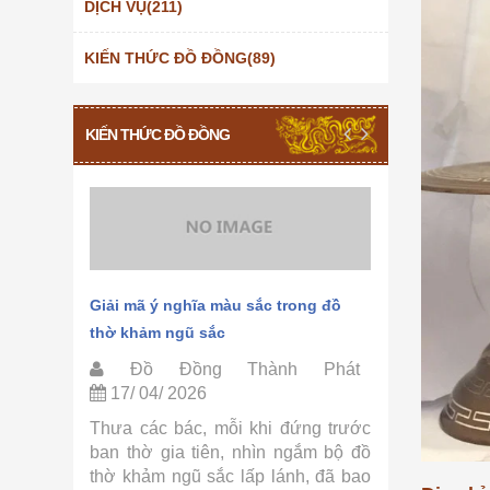
DỊCH VỤ(211)
KIẾN THỨC ĐỒ ĐỒNG(89)
KIẾN THỨC ĐỒ ĐỒNG
hảm ngũ
Giải mã ý nghĩa màu sắc trong đồ
Quy trình 
thờ khảm ngũ sắc
Thành Phá
Phát
Đồ Đồng Thành Phát
Đồ Đồ
17/ 04/ 2026
15/ 04/ 
ờ khảm
Thưa các bác, mỗi khi đứng trước
Thưa các 
ồ Đồng
ban thờ gia tiên, nhìn ngắm bộ đồ
tự hỏi tại
ác bác,
thờ khảm ngũ sắc lấp lánh, đã bao
sắc lại có 