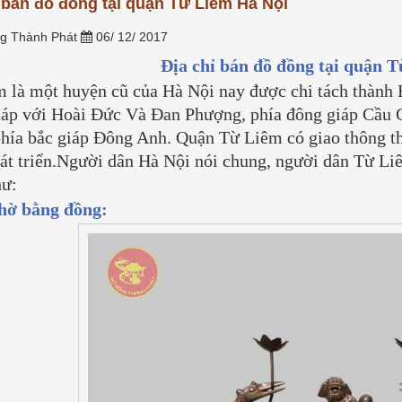
 bán đồ đồng tại quận Từ Liêm Hà Nội
nối tâm thức giữa con cháu và
g phổ thông, hay tại sao
tiên. Tuy...
[Xem thêm...]
àng, sợi bạc lại...
[Xem
g Thành Phát
06/ 12/ 2017
Địa chỉ bán đồ đồng tại quận 
 là một huyện cũ của Hà Nội nay được chi tách thành
áp với Hoài Đức Và Đan Phượng, phía đông giáp Cầu 
hía bắc giáp Đông Anh. Quận Từ Liêm có giao thông th
át triển.Người dân Hà Nội nói chung, người dân Từ Li
hư:
hờ bằng đồng: