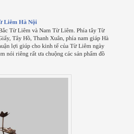
 tổ
quân sự (vỏ đạn pháo, vỏ đạn liên
Chế Tác Đồ Đồn
xô cũ). Đặc điểm của loại đồng này
Xưởng Đồ Đồng 
là có hàm lượng...
[Xem thêm...]
Đồ Đồng
Từ Liêm Hà Nội
03/ 04/ 2026
 Bắc Từ Liêm và Nam Từ Liêm. Phía tây Từ
Mỗi vật phẩm tâ
Giấy, Tây Hồ, Thanh Xuân, phía nam giáp Hà
bằng đồng không
uận lợi giúp cho kinh tế của Từ Liêm ngày
mà là báu vật t
êm nói riêng rất ưa chuộng các sản phẩm đồ
gia phong và tâ
Tại Đồ Đồng Th
không...
[Xem th