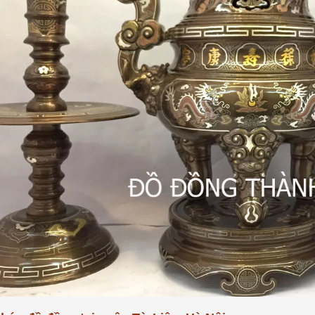
khảm ngũ sắc tại đồ đồng
Tư Vấn Phong Thủy Đồ Đồng
t
Đồ Đồng Thành Phá
06/ 04/ 2026
ng Thành Phát
2026
Trong không gian tâm linh của 
gia đình Việt, bộ đồ thờ bằng đ
bác, đã bao giờ các bác
không chỉ là vật phẩm trưng 
 sao một bộ đỉnh khảm ngũ
đơn thuần, mà còn là 'sợi dây' 
giá trị cao gấp nhiều lần