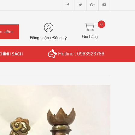
0
Giỏ hàng
Đăng nhập
/
Đăng ký
Hotline : 0963523786
CHÍNH SÁCH