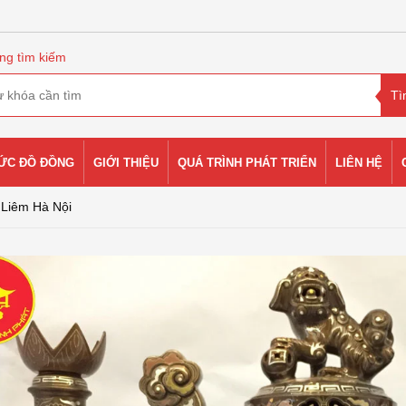
ng tìm kiếm
HỨC ĐỒ ĐỒNG
GIỚI THIỆU
QUÁ TRÌNH PHÁT TRIỂN
LIÊN HỆ
 Liêm Hà Nội