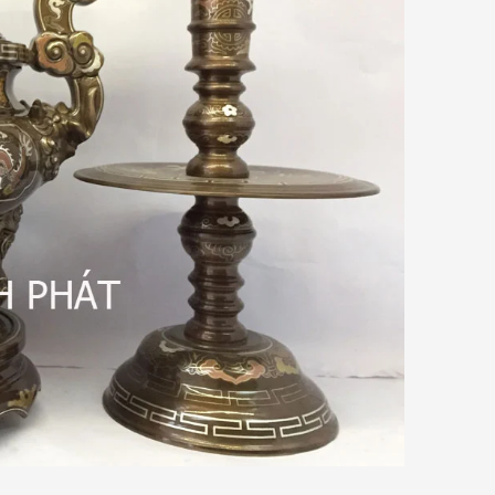
Giải thích về ưu điểm của đồng Catut
so với các loại đồng khác
t
Đồ Đồng Thành Phát
06/ 04/ 2026
mỗi
ồng
Đồng Catut là gì? Đồng Catut thực
bày
chất là loại đồng vàng chất lượng
kết
cao, thường được lấy từ vỏ đạn