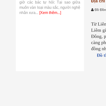
Địa chỉ
 khí cụ
giờ các bác tự hỏi: Tại sao giữa
so với hàn
từ những
muôn vàn loại màu sắc, người nghệ
những sợi v
Đồ Đồn
.]
nhân xưa...
[Xem thêm...]
thêm...]
Từ Liêm
Liêm gi
Đông, p
càng ph
đồng n
Đồ t