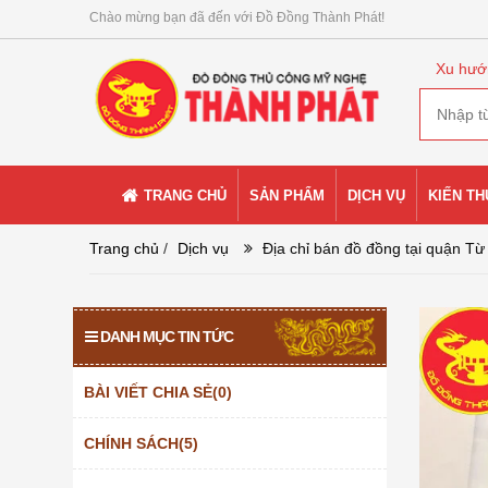
Chào mừng bạn đã đến với Đồ Đồng Thành Phát!
Xu hướ
TRANG CHỦ
SẢN PHẨM
DỊCH VỤ
KIẾN T
Trang chủ
/
Dịch vụ
Địa chỉ bán đồ đồng tại quận Từ
DANH MỤC TIN TỨC
BÀI VIẾT CHIA SẺ(0)
CHÍNH SÁCH(5)