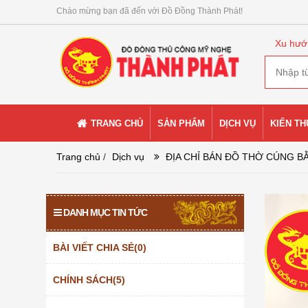
Chào mừng bạn đã đến với Đồ Đồng Thành Phát!
Xu hướ
TRANG CHỦ
SẢN PHẨM
DỊCH VỤ
KIẾN T
Trang chủ
/
Dịch vụ
ĐỊA CHỈ BÁN ĐỒ THỜ CÚNG B
DANH MỤC TIN TỨC
BÀI VIẾT CHIA SẺ(0)
CHÍNH SÁCH(5)