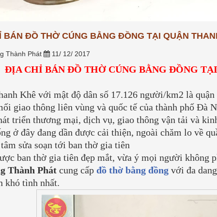
nối tâm thức giữa con cháu và
g phổ thông, hay tại sao
tiên. Tuy...
[Xem thêm...]
àng, sợi bạc lại...
[Xem
HỈ BÁN ĐỒ THỜ CÚNG BẰNG ĐỒNG TẠI QUẬN THAN
g Thành Phát
11/ 12/ 2017
ĐỊA CHỈ BÁN ĐỒ THỜ CÚNG BẰNG ĐỒNG TẠ
anh Khê với mật độ dân số 17.126 người/km2 là quận có
mối giao thông liên vùng và quốc tế của thành phố Đà N
hát triển thương mại, dịch vụ, giao thông vận tải và kinh
ng ở đây đang dần được cải thiện, ngoài chăm lo về quần
 tâm sửa soạn tới ban thờ gia tiên
ược ban thờ gia tiên đẹp mắt, vừa ý mọi người không ph
g Thành Phát
cung cấp
đồ thờ bằng đồng
với đa dang
h khó tình nhất.