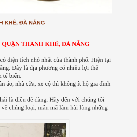
 tổ
quân sự (vỏ đạn pháo, vỏ đạn liên
Chế Tác Đồ Đồn
xô cũ). Đặc điểm của loại đồng này
Xưởng Đồ Đồng 
là có hàm lượng...
[Xem thêm...]
Đồ Đồng
H KHÊ, ĐÀ NẴNG
03/ 04/ 2026
Mỗi vật phẩm tâ
I QUẬN THANH KHÊ, ĐÀ NẴNG
bằng đồng không
mà là báu vật t
gia phong và tâ
 diện tích nhỏ nhất của thành phố. Hiện tại
Tại Đồ Đồng Th
ẵng. Đây là địa phương có nhiều lợi thế
không...
[Xem th
 tế biển.
 áo, nhà cửa, xe cộ thì không ít hộ gia đình
ải là điều dễ dàng. Hãy đến với chúng tôi
 về chủng loại, mẫu mã làm hài lòng những