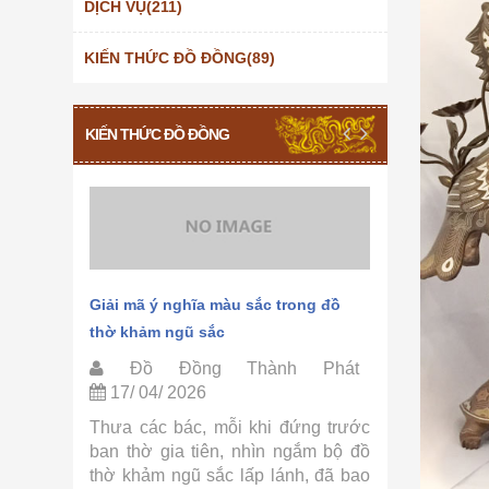
DỊCH VỤ(211)
KIẾN THỨC ĐỒ ĐỒNG(89)
KIẾN THỨC ĐỒ ĐỒNG
hảm ngũ
Giải mã ý nghĩa màu sắc trong đồ
Quy trình 
thờ khảm ngũ sắc
Thành Phá
Phát
Đồ Đồng Thành Phát
Đồ Đồ
17/ 04/ 2026
15/ 04/ 
ờ khảm
Thưa các bác, mỗi khi đứng trước
Thưa các 
ồ Đồng
ban thờ gia tiên, nhìn ngắm bộ đồ
tự hỏi tại
ác bác,
thờ khảm ngũ sắc lấp lánh, đã bao
sắc lại có 