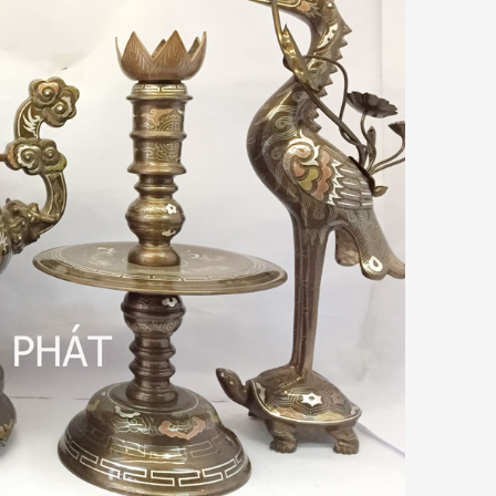
Giải thích về ưu điểm của đồng Catut
so với các loại đồng khác
t
Đồ Đồng Thành Phát
06/ 04/ 2026
mỗi
ồng
Đồng Catut là gì? Đồng Catut thực
bày
chất là loại đồng vàng chất lượng
kết
cao, thường được lấy từ vỏ đạn