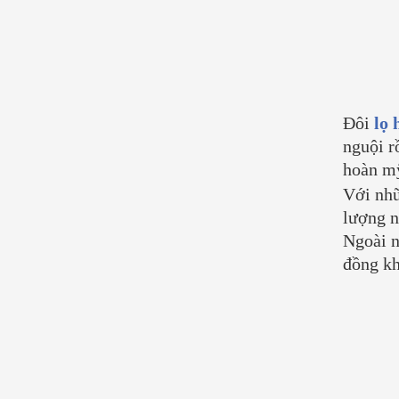
Đôi
lọ 
nguội r
hoàn mỹ
Với nhữ
lượng n
Ngoài 
đồng kh