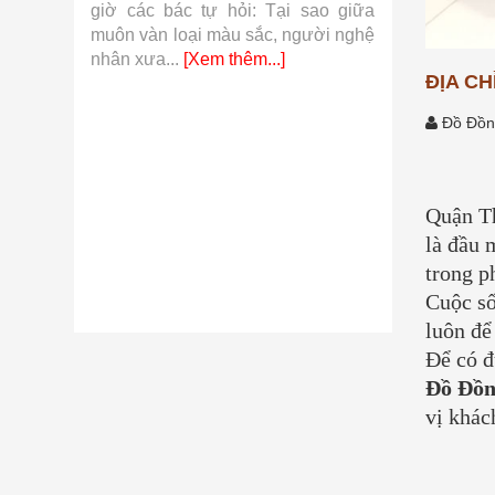
 khí cụ
giờ các bác tự hỏi: Tại sao giữa
so với hàn
từ những
muôn vàn loại màu sắc, người nghệ
những sợi v
.]
nhân xưa...
[Xem thêm...]
thêm...]
ĐỊA C
Đồ Đồn
Quận Th
là đầu 
trong p
Cuộc số
luôn để
Để có đ
Đồ Đồn
vị khác