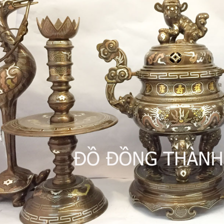
khảm ngũ sắc tại đồ đồng
Tư Vấn Phong Thủy Đồ Đồng
t
Đồ Đồng Thành Phá
06/ 04/ 2026
ng Thành Phát
2026
Trong không gian tâm linh của 
gia đình Việt, bộ đồ thờ bằng đ
bác, đã bao giờ các bác
không chỉ là vật phẩm trưng 
 sao một bộ đỉnh khảm ngũ
đơn thuần, mà còn là 'sợi dây' 
giá trị cao gấp nhiều lần