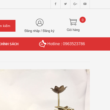
0
Giỏ hàng
Đăng nhập
/
Đăng ký
Hotline : 0963523786
CHÍNH SÁCH