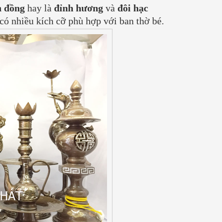
n đồng
hay là
đỉnh hương
và
đôi hạc
có nhiều kích cỡ phù hợp với ban thờ bé.