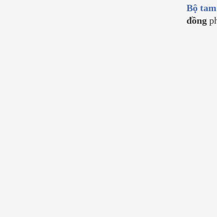
Bộ tam
đồng
ph