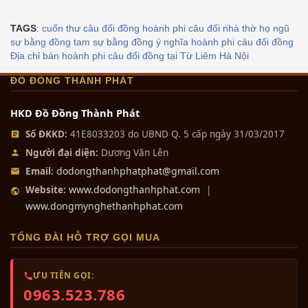
TAGS
:
cuốn thư câu đối đồng
hoành phi câu đối nhà thờ họ
ngũ
sự bằng đồng
tam sự bằng đồng
ý nghĩa hoành phi câu đối đồng
Địa chỉ bán hoành phi câu đối đồng tại Từ Liêm Hà Nội
ĐỒ ĐỒNG THÀNH PHÁT
HKD Đồ Đồng Thành Phát
Số ĐKKD:
41E8033203 do UBND Q. 5 cấp ngày 31/03/2017
Người đại diện:
Dương Văn Lên
dodongthanhphatphat@gmail.com
Email:
www.dodongthanhphat.com
Website:
|
www.dongmynghethanhphat.com
TỔNG ĐÀI HỖ TRỢ GỌI MUA
ƯU TIÊN GỌI:
0963.523.786