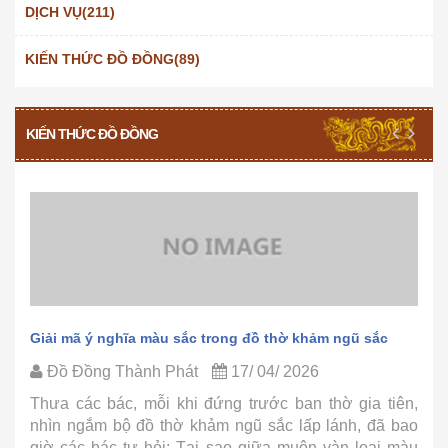
DỊCH VỤ(211)
KIẾN THỨC ĐỒ ĐỒNG(89)
KIẾN THỨC ĐỒ ĐỒNG
Giải mã ý nghĩa màu sắc trong đồ thờ khảm ngũ sắc
Đồ Đồng Thành Phát
17/ 04/ 2026
Thưa các bác, mỗi khi đứng trước ban thờ gia tiên,
nhìn ngắm bộ đồ thờ khảm ngũ sắc lấp lánh, đã bao
giờ các bác tự hỏi: Tại sao giữa muôn vàn loại màu