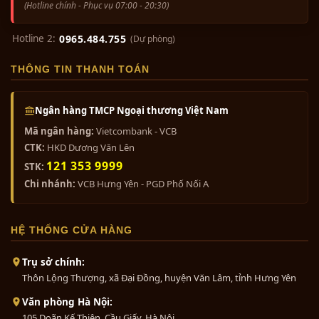
(Hotline chính - Phục vụ 07:00 - 20:30)
Hotline 2:
0965.484.755
(Dự phòng)
THÔNG TIN THANH TOÁN
Ngân hàng TMCP Ngoại thương Việt Nam
Mã ngân hàng:
Vietcombank - VCB
CTK:
HKD Dương Văn Lên
121 353 9999
STK:
Chi nhánh:
VCB Hưng Yên - PGD Phố Nối A
HỆ THỐNG CỬA HÀNG
Trụ sở chính:
Thôn Lộng Thượng, xã Đại Đồng, huyện Văn Lâm, tỉnh Hưng Yên
Văn phòng Hà Nội:
105 Doãn Kế Thiện, Cầu Giấy, Hà Nội