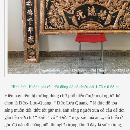
Hình ảnh: Hoành phi câu đối đồng đỏ có chiều dài 1.76 x 0.68 m
Hiện nay trên thị trường dòng chữ phổ biến được mọi người lựa
chọn là Đức- Lưu-Quang. “ Đức Lưu Quang ” là đức độ tỏa
sáng muôn đới, đức tốt giữ mãi ánh sáng ngưới xưa có câu để đời
gắn liền với chữ “ Đức ” có “ Đức ” mọc sức mà ăn,.., dù hiểu ở
góc độ nào đi chăng nữa thì nghĩa trọng tâm ở đây là sự ca tụng,