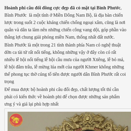
Hoành phi câu đối đồng cực đẹp đã có mặt tại Bình Phước
,
Bình Phước là một tỉnh ở Miền Đông Nam Bộ, là địa bàn chiến
lược trong suốt 2 cuộc kháng chiến chống ngoại xâm, cũng là nơi
quân và dân ta làm nên những chiến công vang dội, góp phần vào
thắng lợi chung giải phóng miền Nam, thống nhất đất nước.
Bình Phước là một trong 21 tỉnh thành phía Nam có nghệ thuật
đờn ca tài tử rất nổi tiếng, không những vậy ở đây còn có rất
nhiều lễ hội nổi tiếng lễ hội cầu mưa của người Xtiêng, lễ bỏ mả,
lễ hội đâm trâu, lễ mừng lúa mới của người Khmer không những
thế phong tục thờ cúng tổ tiên được người dân Bình Phước rất coi
trọng
Để mua được bộ hoành phi câu đối đẹp, chất lượng tốt thì cần
phải có kiến thức về hoành phi để chọn được những sản phẩm
ưng ý và giá lại phù hợp nhất