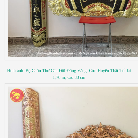
Hình ảnh: Bộ Cuốn Thư Câu Đối Đồng Vàng Cửu Huyền Thất Tổ dài
1,76 m, cao 88 cm