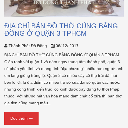
ĐỊA CHỈ BÁN ĐỒ THỜ CÚNG BẰNG
ĐỒNG Ở QUẬN 3 TPHCM
Thành Phát Đồ Đồng
06/ 12/ 2017
ĐỊA CHỈ BÁN ĐỒ THỜ CÚNG BẰNG ĐỒNG Ở QUẬN 3 TPHCM
Giáp ranh với quận 1 và nằm ngay trung tâm thành phố, quận 3
có phần yên tĩnh và mang tính “địa phương” nhiều hơn người anh
em láng giếng tráng lệ. Quận 3 có nhiều cây cổ thụ trải dài hai
bên lối đi, là địa điểm có nhiều trụ sở của đại sứ quán các nước,
những công trình kiến trúc cổ kính được xây dựng từ thời Pháp
thuộc Với những nét văn hóa mang đậm chất cổ xửa thì ban thờ
gia tiên cũng mang màu...
Đọc thêm