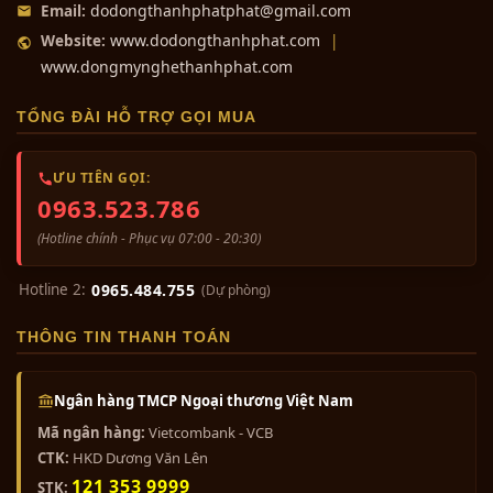
dodongthanhphatphat@gmail.com
Email:
www.dodongthanhphat.com
Website:
|
www.dongmynghethanhphat.com
TỔNG ĐÀI HỖ TRỢ GỌI MUA
ƯU TIÊN GỌI:
0963.523.786
(Hotline chính - Phục vụ 07:00 - 20:30)
Hotline 2:
0965.484.755
(Dự phòng)
THÔNG TIN THANH TOÁN
Ngân hàng TMCP Ngoại thương Việt Nam
Mã ngân hàng:
Vietcombank - VCB
CTK:
HKD Dương Văn Lên
121 353 9999
STK: