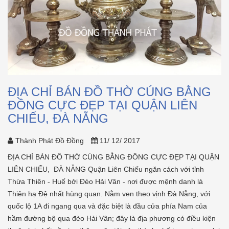
ĐỊA CHỈ BÁN ĐỒ THỜ CÚNG BẰNG
ĐỒNG CỰC ĐẸP TẠI QUẬN LIÊN
CHIẾU, ĐÀ NẴNG
Thành Phát Đồ Đồng
11/ 12/ 2017
ĐỊA CHỈ BÁN ĐỒ THỜ CÚNG BẰNG ĐỒNG CỰC ĐẸP TẠI QUẬN
LIÊN CHIẾU, ĐÀ NẴNG Quận Liên Chiếu ngăn cách với tỉnh
Thừa Thiên - Huế bởi Đèo Hải Vân - nơi được mệnh danh là
Thiên hạ Đệ nhất hùng quan. Nằm ven theo vịnh Đà Nẵng, với
quốc lộ 1A đi ngang qua và đặc biệt là đầu cửa phía Nam của
hầm đường bộ qua đèo Hải Vân; đây là địa phương có điều kiện