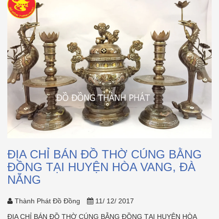
ĐỊA CHỈ BÁN ĐỒ THỜ CÚNG BẰNG
ĐỒNG TẠI HUYỆN HÒA VANG, ĐÀ
NẴNG
Thành Phát Đồ Đồng
11/ 12/ 2017
ĐỊA CHỈ BÁN ĐỒ THỜ CÚNG BẰNG ĐỒNG TẠI HUYỆN HÒA