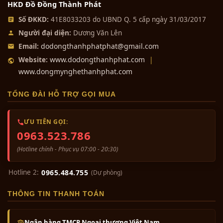
HKD Đồ Đồng Thành Phát
Số ĐKKD:
41E8033203 do UBND Q. 5 cấp ngày 31/03/2017
Người đại diện:
Dương Văn Lên
dodongthanhphatphat@gmail.com
Email:
www.dodongthanhphat.com
Website:
|
www.dongmynghethanhphat.com
TỔNG ĐÀI HỖ TRỢ GỌI MUA
ƯU TIÊN GỌI:
0963.523.786
(Hotline chính - Phục vụ 07:00 - 20:30)
Hotline 2:
0965.484.755
(Dự phòng)
THÔNG TIN THANH TOÁN
Ngân hàng TMCP Ngoại thương Việt Nam