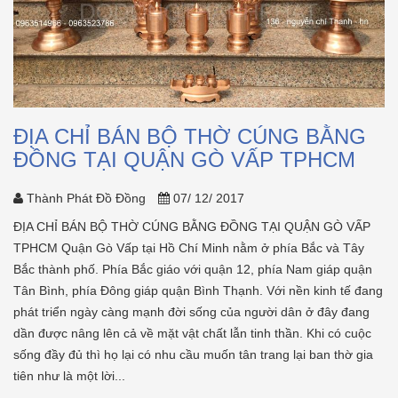
ĐỊA CHỈ BÁN BỘ THỜ CÚNG BẰNG
ĐỒNG TẠI QUẬN GÒ VẤP TPHCM
Thành Phát Đồ Đồng
07/ 12/ 2017
ĐỊA CHỈ BÁN BỘ THỜ CÚNG BẰNG ĐỒNG TẠI QUẬN GÒ VẤP
TPHCM Quận Gò Vấp tại Hồ Chí Minh nằm ở phía Bắc và Tây
Bắc thành phố. Phía Bắc giáo với quận 12, phía Nam giáp quận
Tân Bình, phía Đông giáp quận Bình Thạnh. Với nền kinh tế đang
phát triển ngày càng mạnh đời sống của người dân ở đây đang
dần được nâng lên cả về mặt vật chất lẫn tinh thần. Khi có cuộc
sống đầy đủ thì họ lại có nhu cầu muốn tân trang lại ban thờ gia
tiên như là một lời...