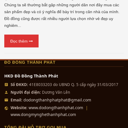
Chúng ta sẽ thường bắt gặp những người dân nơi đây mua các
sản phẩm đẹp và có ý nghĩa để bày trí trong căn nhà của mình.
Đồ đồng cũng được rất nhiều người lựa chọn nhờ vẻ đẹp uy
nghiêm...
Đọc thêm
ĐỒ ĐỒNG THÀNH PHÁT
HKD Đồ Đồng Thành Phát
Số ĐKKD:
41E8033203 do UBND Q. 5 cấp ngày 31/03/2017
Người đại diện:
Dương Văn Lên
dodongthanhphatphat@gmail.com
Email:
www.dodongthanhphat.com
Website:
|
www.dongmynghethanhphat.com
TỔNG ĐÀI HỖ TRỢ GỌI MUA