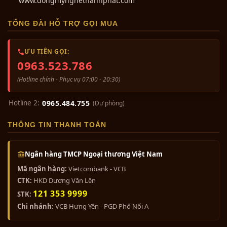
www.dongmynghethanhphat.com
TỔNG ĐÀI HỖ TRỢ GỌI MUA
ƯU TIÊN GỌI:
0963.523.786
(Hotline chính - Phục vụ 07:00 - 20:30)
Hotline 2:
0965.484.755
(Dự phòng)
THÔNG TIN THANH TOÁN
Ngân hàng TMCP Ngoại thương Việt Nam
Mã ngân hàng:
Vietcombank - VCB
CTK:
HKD Dương Văn Lên
121 353 9999
STK:
Chi nhánh:
VCB Hưng Yên - PGD Phố Nối A