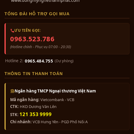
www.dongmynghethanhphat.com
TỔNG ĐÀI HỖ TRỢ GỌI MUA
ƯU TIÊN GỌI:
0963.523.786
(Hotline chính - Phục vụ 07:00 - 20:30)
Hotline 2:
0965.484.755
(Dự phòng)
THÔNG TIN THANH TOÁN
Ngân hàng TMCP Ngoại thương Việt Nam
Mã ngân hàng:
Vietcombank - VCB
CTK:
HKD Dương Văn Lên
121 353 9999
STK:
Chi nhánh:
VCB Hưng Yên - PGD Phố Nối A