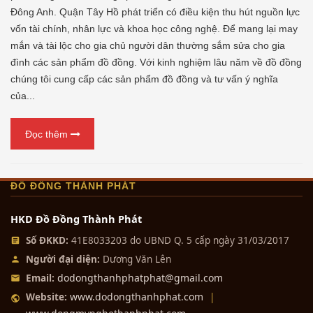
Đông Anh. Quận Tây Hồ phát triển có điều kiện thu hút nguồn lực
vốn tài chính, nhân lực và khoa học công nghệ. Để mang lại may
mắn và tài lộc cho gia chủ người dân thường sắm sửa cho gia
đình các sản phẩm đồ đồng. Với kinh nghiệm lâu năm về đồ đồng
chúng tôi cung cấp các sản phẩm đồ đồng và tư vấn ý nghĩa
của...
Đọc thêm
ĐỒ ĐỒNG THÀNH PHÁT
HKD Đồ Đồng Thành Phát
Số ĐKKD:
41E8033203 do UBND Q. 5 cấp ngày 31/03/2017
Người đại diện:
Dương Văn Lên
dodongthanhphatphat@gmail.com
Email:
www.dodongthanhphat.com
Website:
|