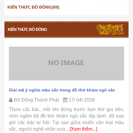
KIẾN THỨC ĐỒ ĐỒNG(89)
KIẾN THỨC ĐỒ ĐỒNG
Giải mã ý nghĩa màu sắc trong đồ thờ khảm ngũ sắc
Đồ Đồng Thành Phát
17/ 04/ 2026
Thưa các bác, mỗi khi đứng trước ban thờ gia tiên,
nhìn ngắm bộ đồ thờ khảm ngũ sắc lấp lánh, đã bao
giờ các bác tự hỏi: Tại sao giữa muôn vàn loại màu
sắc, người nghệ nhân xưa...
[Xem thêm...]