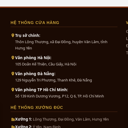
HỆ THỐNG CỬA HÀNG
G
Trụ sở chính:
L
Thôn Lộng Thượng, xã Đại Đồng, huyện Văn Lâm, tỉnh
Đ
Hưng Yên
Văn phòng Hà Nội:
105 Doãn Kế Thiện, Cầu Giấy, Hà Nội
Văn phòng Đà Nẵng:
129 Nguyễn Tri Phương, Thanh Khê, Đà Nẵng
Văn phòng TP Hồ Chí Minh:
Số 139 Kinh Dương Vương, P12, Q 6, TP. Hồ Chí Minh
HỆ THỐNG XƯỞNG ĐÚC
Xưởng 1:
Lộng Thượng, Đại Đồng, Văn Lâm, Hưng Yên
Xưởng 2:
Ý Yên, Nam Định