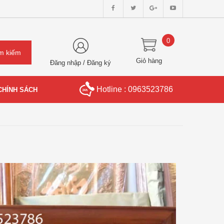
0
Giỏ hàng
Đăng nhập
/
Đăng ký
Hotline : 0963523786
CHÍNH SÁCH