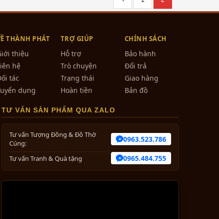
VỀ THÀNH PHÁT
TRỢ GIÚP
CHÍNH SÁCH
iới thiệu
Hỗ trợ
Bảo hành
iên hệ
Trò chuyện
Đổi trả
ối tác
Trạng thái
Giao hàng
Tuyển dụng
Hoàn tiền
Bản đồ
TƯ VẤN SẢN PHẨM QUA ZALO
Tư vấn Tượng Đồng & Đồ Thờ
0963.523.786
Cúng:
0965.484.755
Tư vấn Tranh & Quà tặng