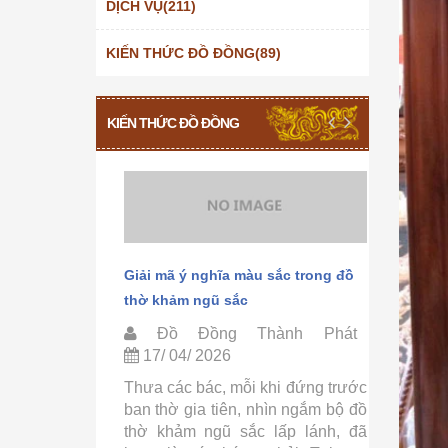
DỊCH VỤ(211)
KIẾN THỨC ĐỒ ĐỒNG(89)
KIẾN THỨC ĐỒ ĐỒNG
thờ khảm
Giải mã ý nghĩa màu sắc trong đồ
Quy trình
thờ khảm ngũ sắc
đồng Thà
h Phát
Đồ Đồng Thành Phát
Đồ Đ
17/ 04/ 2026
15/ 04
ồ thờ khảm
Thưa các bác, mỗi khi đứng trước
Thưa các
– Đồ Đồng
ban thờ gia tiên, nhìn ngắm bộ đồ
tự hỏi t
ưa các bác,
thờ khảm ngũ sắc lấp lánh, đã
ngũ sắc