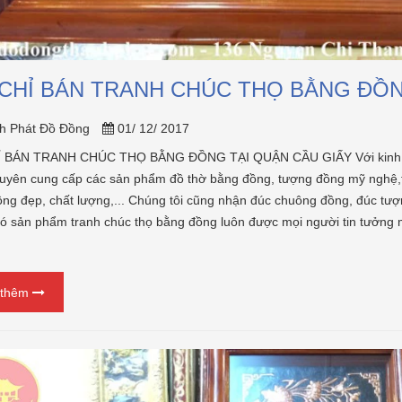
kết nối tâm thức giữa con cháu v
n so với hàng phổ thông,
tổ tiên. Tuy...
[Xem thêm...]
sao những sợi vàng, sợi
[Xem thêm...]
 CHỈ BÁN TRANH CHÚC THỌ BẰNG ĐỒN
h Phát Đồ Đồng
01/ 12/ 2017
Ỉ BÁN TRANH CHÚC THỌ BẰNG ĐỒNG TẠI QUẬN CẦU GIẤY Với kinh ngh
uyên cung cấp các sản phẩm đồ thờ bằng đồng, tượng đồng mỹ nghệ,t
ng đẹp, chất lượng,... Chúng tôi cũng nhận đúc chuông đồng, đúc tượ
ó sản phẩm tranh chúc thọ bằng đồng luôn được mọi người tin tưởng m
 thêm