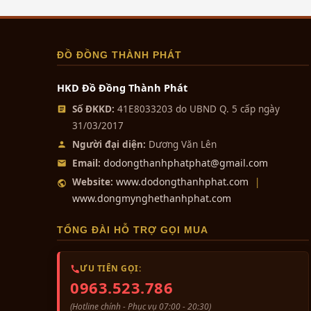
ĐỒ ĐỒNG THÀNH PHÁT
HKD Đồ Đồng Thành Phát
Số ĐKKD:
41E8033203 do UBND Q. 5 cấp ngày
31/03/2017
Người đại diện:
Dương Văn Lên
dodongthanhphatphat@gmail.com
Email:
www.dodongthanhphat.com
Website:
|
www.dongmynghethanhphat.com
TỔNG ĐÀI HỖ TRỢ GỌI MUA
ƯU TIÊN GỌI:
0963.523.786
(Hotline chính - Phục vụ 07:00 - 20:30)