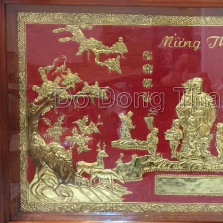
 khảm ngũ sắc tại đồ
Tư Vấn Phong Thủy Đồ Đồng
nh Phát
Đồ Đồng Thành Phát
06/ 04/ 2026
ồng Thành Phát
/ 2026
Trong không gian tâm linh củ
mỗi gia đình Việt, bộ đồ thờ bằn
 bác, đã bao giờ các bác
đồng không chỉ là vật phẩm trưn
ại sao một bộ đỉnh khảm
bày đơn thuần, mà còn là 'sợi dây
 lại có giá trị cao gấp