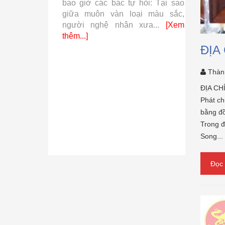
là dòng khí
bao giờ các bác tự hỏi: Tại sao
nhiều lầ
kết tinh từ
giữa muôn vàn loại màu sắc,
hay tại 
iá...
[Xem
người nghệ nhân xưa...
[Xem
bạc lại...
thêm...]
ĐỊA
Thàn
ĐỊA CH
Phát ch
bằng đồ
Trong đ
Song...
Đọc