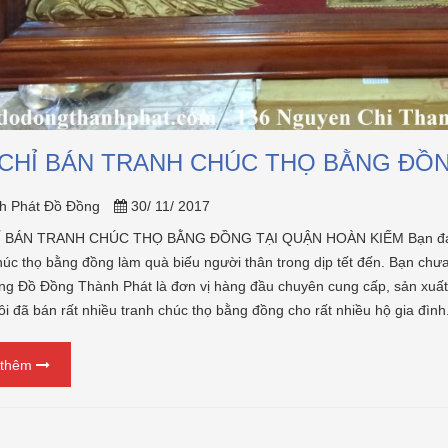
 CHỈ BÁN TRANH CHÚC THỌ BẰNG ĐỒ
h Phát Đồ Đồng
30/ 11/ 2017
Ỉ BÁN TRANH CHÚC THỌ BẰNG ĐỒNG TẠI QUẬN HOÀN KIẾM Bạn đang 
húc thọ bằng đồng làm quà biếu người thân trong dịp tết đến. Bạn chư
g Đồ Đồng Thành Phát là đơn vị hàng đầu chuyên cung cấp, sản xuấ
ôi đã bán rất nhiều tranh chúc thọ bằng đồng cho rất nhiều hộ g
 thêm