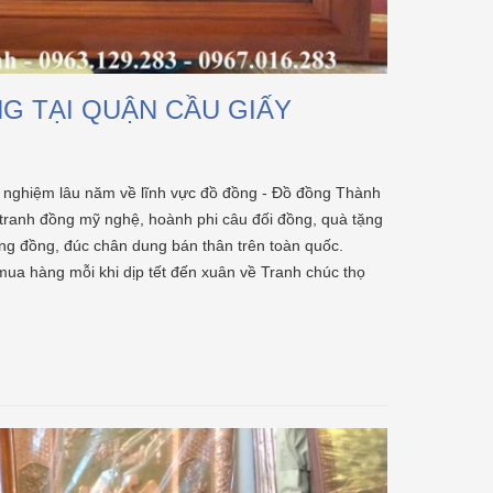
à
đạn quân sự (vỏ đạn pháo, vỏ đạn
Xưởng Đồ Đồng Thàn
liên xô cũ). Đặc điểm của loại
đồng này là có hàm lượng...
[Xem
Đồ Đồng Th
thêm...]
03/ 04/ 2026
G TẠI QUẬN CẦU GIẤY
Mỗi vật phẩm tâm lin
bằng đồng không c
đồ, mà là báu vật t
iệm lâu năm về lĩnh vực đồ đồng - Đồ đồng Thành
đựng gia phong và 
gia chủ. Tại Đồ Đồ
ranh đồng mỹ nghệ, hoành phi câu đối đồng, quà tặng
chúng tôi không...
[X
ng đồng, đúc chân dung bán thân trên toàn quốc.
ua hàng mỗi khi dịp tết đến xuân về Tranh chúc thọ