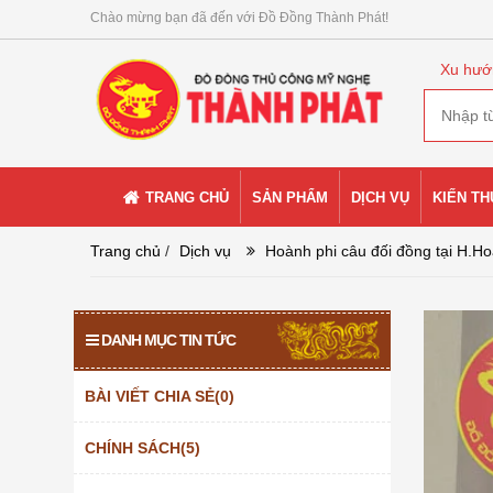
Chào mừng bạn đã đến với Đồ Đồng Thành Phát!
Xu hướ
TRANG CHỦ
SẢN PHẨM
DỊCH VỤ
KIẾN T
Trang chủ
/
Dịch vụ
Hoành phi câu đối đồng tại H.Ho
DANH MỤC TIN TỨC
BÀI VIẾT CHIA SẺ(0)
CHÍNH SÁCH(5)