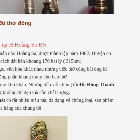
 tổ
quân sự (vỏ đạn pháo, vỏ đạn liên
Chế Tác Đồ Đồn
xô cũ). Đặc điểm của loại đồng này
Xưởng Đồ Đồng 
là có hàm lượng...
[Xem thêm...]
Đồ Đồng
 đồ thờ đồng
03/ 04/ 2026
Mỗi vật phẩm tâ
p tại H.Hoàng Sa ĐN
bằng đồng không
mà là báu vật t
uân đảo Hoàng Sa, được thành lập năm 1982. Huyện có
gia phong và tâ
cách đất liền khoảng 170 hải lý ( 315km)
Tại Đồ Đồng Th
ục, văn hóa khác nhau nhưng việc thờ cúng bái ông bà
không...
[Xem th
ăng phần khang trang cho ban thờ.
cùng khó khăn. Nhưng đến với chúng tôi
Đồ Đồng Thành
g
không chỉ đẹp mà còn chất lượng.
há
t có rất nhiều mẫu mã, đa dạng về chủng loại, sản phẩm
ửa hàng của chúng tôi