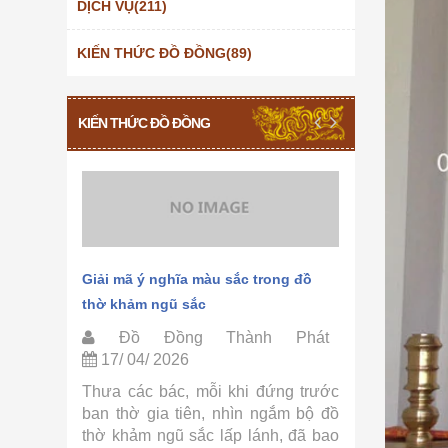
DỊCH VỤ(211)
KIẾN THỨC ĐỒ ĐỒNG(89)
KIẾN THỨC ĐỒ ĐỒNG
hảm ngũ
Giải mã ý nghĩa màu sắc trong đồ
Quy trình 
thờ khảm ngũ sắc
Thành Phá
Phát
Đồ Đồng Thành Phát
Đồ Đồ
17/ 04/ 2026
15/ 04/ 
ờ khảm
Thưa các bác, mỗi khi đứng trước
Thưa các 
ồ Đồng
ban thờ gia tiên, nhìn ngắm bộ đồ
tự hỏi tại
ác bác,
thờ khảm ngũ sắc lấp lánh, đã bao
sắc lại có 