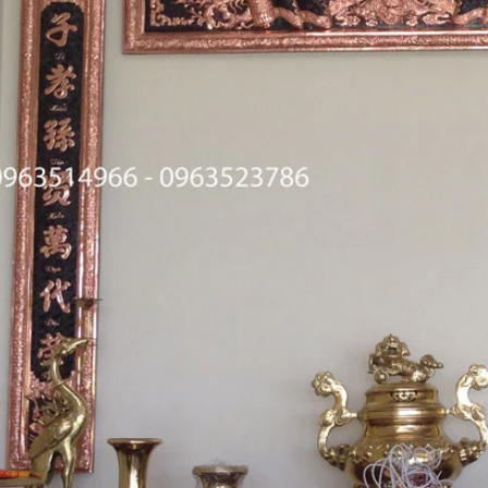
khảm ngũ sắc tại đồ đồng
Tư Vấn Phong Thủy Đồ Đồng
t
Đồ Đồng Thành Phá
06/ 04/ 2026
ng Thành Phát
2026
Trong không gian tâm linh của 
gia đình Việt, bộ đồ thờ bằng đ
bác, đã bao giờ các bác
không chỉ là vật phẩm trưng 
 sao một bộ đỉnh khảm ngũ
đơn thuần, mà còn là 'sợi dây' 
giá trị cao gấp nhiều lần