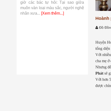
 khí cụ
giờ các bác tự hỏi: Tại sao giữa
so với hàn
từ những
muôn vàn loại màu sắc, người nghệ
những sợi v
.]
nhân xưa...
[Xem thêm...]
thêm...]
Hoành p
Đồ Đồn
Huyện Hoà
tổng diện
Với nhiều
cha mẹ ở 
Nhưng để 
Phát
sẽ g
Với hơn 5
được chín