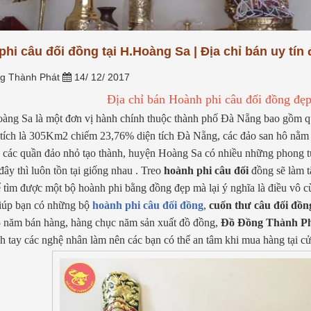
nối tâm thức giữa con cháu và
g phổ thông, hay tại sao
tiên. Tuy...
[Xem thêm...]
àng, sợi bạc lại...
[Xem
hi câu đối đồng tại H.Hoàng Sa | Địa chỉ bán uy tín
g Thành Phát
14/ 12/ 2017
Địa chỉ bán Hoành phi câu đối đồng đẹ
ng Sa là một đơn vị hành chính thuộc thành phố Đà Nẵng bao gồm q
 tích là 305Km2 chiếm 23,76% diện tích Đà Nẵng, các đảo san hô nằm 
 các quần đảo nhỏ tạo thành, huyện Hoàng Sa có nhiều những phong t
đây thì luôn tồn tại giống nhau . Treo
hoành phi câu đối
đồng sẽ làm t
tìm được một bộ hoành phi bằng đồng đẹp mà lại ý nghĩa là điều vô 
iúp bạn có những bộ
hoành phi câu đối đồng
,
cuốn thư câu đối đồn
 năm bán hàng, hàng chục năm sản xuất đồ đồng,
Đồ Đồng Thành P
h tay các nghệ nhân làm nên các bạn có thể an tâm khi mua hàng tại c