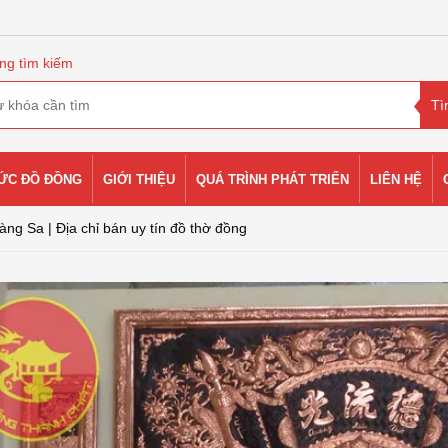
ng tìm kiếm
HỨC ĐỒ ĐỒNG
GIỚI THIỆU
QUÁ TRÌNH PHÁT TRIỂN
LIÊN HỆ
àng Sa | Địa chỉ bán uy tín đồ thờ đồng