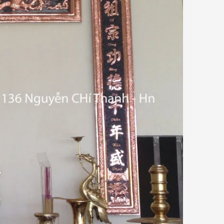
Giải thích về ưu điểm của đồng Catut
so với các loại đồng khác
t
Đồ Đồng Thành Phát
06/ 04/ 2026
mỗi
ồng
Đồng Catut là gì? Đồng Catut thực
bày
chất là loại đồng vàng chất lượng
kết
cao, thường được lấy từ vỏ đạn