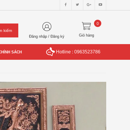
0
Giỏ hàng
Đăng nhập
/
Đăng ký
Hotline : 0963523786
CHÍNH SÁCH