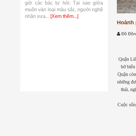
 khí cụ
giờ các bác tự hỏi: Tại sao giữa
so với hàn
từ những
muôn vàn loại màu sắc, người nghệ
những sợi v
.]
nhân xưa...
[Xem thêm...]
thêm...]
Hoành p
Đồ Đồn
Quận Liê
bờ biển
Quận còn 
những đườ
thái, n
Cuộc sống