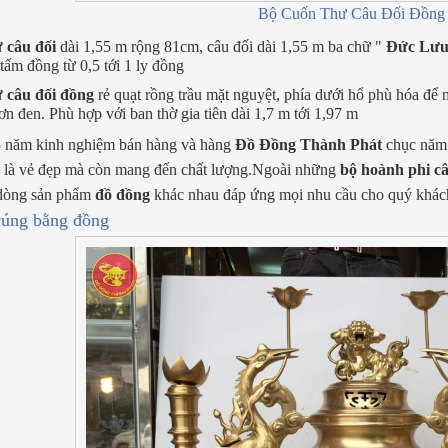
Bộ Cuốn Thư Câu Đối Đồng 
 câu đối
dài 1,55 m rộng 81cm, câu đối dài 1,55 m ba chữ "
Đức Lưu
tấm đồng từ 0,5 tới 1 ly đồng
 câu đối đồng
rẻ quạt rồng trầu mặt nguyệt, phía dưới hổ phù hóa để
ơn đen. Phù hợp với ban thờ gia tiên dài 1,7 m tới 1,97 m
5 năm kinh nghiệm bán hàng và hàng
Đồ Đồng Thành Phát
chục năm.
 là vẻ đẹp mà còn mang đến chất lượng.Ngoài những
bộ hoành phi câ
 dòng sản phẩm
đồ đồng
khác nhau đáp ứng mọi nhu cầu cho quý khác
cúng bằng đồng