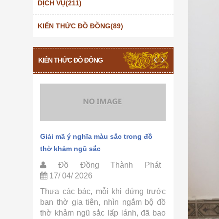
DỊCH VỤ(211)
KIẾN THỨC ĐỒ ĐỒNG(89)
KIẾN THỨC ĐỒ ĐỒNG
hảm ngũ
Giải mã ý nghĩa màu sắc trong đồ
Quy trình 
thờ khảm ngũ sắc
Thành Phá
Phát
Đồ Đồng Thành Phát
Đồ Đồ
17/ 04/ 2026
15/ 04/ 
ờ khảm
Thưa các bác, mỗi khi đứng trước
Thưa các 
ồ Đồng
ban thờ gia tiên, nhìn ngắm bộ đồ
tự hỏi tại
ác bác,
thờ khảm ngũ sắc lấp lánh, đã bao
sắc lại có 