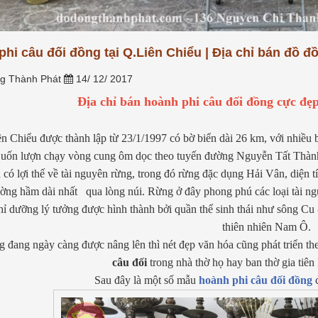
nối tâm thức giữa con cháu và
g phổ thông, hay tại sao
tiên. Tuy...
[Xem thêm...]
àng, sợi bạc lại...
[Xem
hi câu đối đồng tại Q.Liên Chiểu | Địa chỉ bán đồ đồ
g Thành Phát
14/ 12/ 2017
Địa chỉ bán hoành phi câu đối đồng cực đẹ
n Chiểu được thành lập từ 23/1/1997 có bờ biển dài 26 km, với nhiều
 uốn lượn chạy vòng cung ôm dọc theo tuyến đường Nguyễn Tất Thành
có lợi thế về tài nguyên rừng, trong đó rừng đặc dụng Hải Vân, diện 
ng hầm dài nhất qua lòng núi. Rừng ở đây phong phú các loại tài nguyê
ghỉ dưỡng lý tưởng được hình thành bởi quần thể sinh thái như sông 
thiên nhiên Nam Ô.
 đang ngày càng được nâng lên thì nét đẹp văn hóa cũng phát triển th
câu đối
trong nhà thờ họ hay ban thờ gia tiên 
Sau đây là một số mẫu
hoành phi câu đối đồng