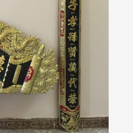
Giải thích về ưu điểm của đồng Catut
so với các loại đồng khác
t
Đồ Đồng Thành Phát
06/ 04/ 2026
mỗi
ồng
Đồng Catut là gì? Đồng Catut thực
bày
chất là loại đồng vàng chất lượng
kết
cao, thường được lấy từ vỏ đạn