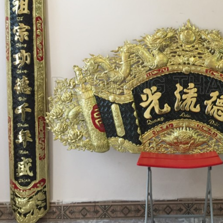
khảm ngũ sắc tại đồ đồng
Tư Vấn Phong Thủy Đồ Đồng
t
Đồ Đồng Thành Phá
06/ 04/ 2026
ng Thành Phát
2026
Trong không gian tâm linh của 
gia đình Việt, bộ đồ thờ bằng đ
bác, đã bao giờ các bác
không chỉ là vật phẩm trưng 
 sao một bộ đỉnh khảm ngũ
đơn thuần, mà còn là 'sợi dây' 
giá trị cao gấp nhiều lần