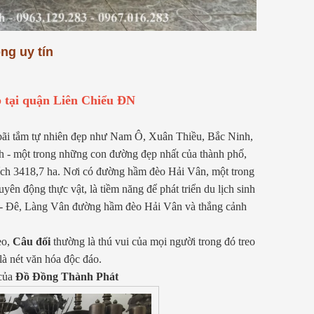
 tổ
quân sự (vỏ đạn pháo, vỏ đạn liên
Chế Tác Đồ Đồn
xô cũ). Đặc điểm của loại đồng này
Xưởng Đồ Đồng 
là có hàm lượng...
[Xem thêm...]
Đồ Đồng
ng uy tín
03/ 04/ 2026
Mỗi vật phẩm tâ
p tại quận Liên Chiểu ĐN
bằng đồng không
mà là báu vật t
gia phong và tâ
 bãi tắm tự nhiên đẹp như Nam Ô, Xuân Thiều, Bắc Ninh,
Tại Đồ Đồng Th
 - một trong những con đường đẹp nhất của thành phố,
không...
[Xem th
tích 3418,7 ha. Nơi có đường hầm đèo Hải Vân, một trong
n động thực vật, là tiềm năng để phát triển du lịch sinh
Cu - Đê, Làng Vân đường hầm đèo Hải Vân và thắng cảnh
eo,
Câu đối
thường là thú vui của mọi người trong đó treo
là nét văn hóa độc đáo.
của
Đồ Đồng Thành Phát