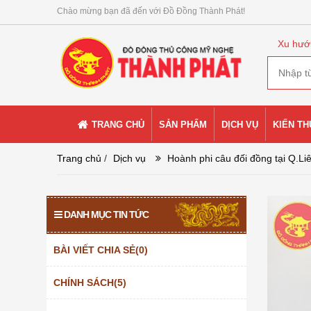
Chào mừng bạn đã đến với Đồ Đồng Thành Phát!
Xu hướ
TRANG CHỦ
SẢN PHẨM
DỊCH VỤ
KIẾN T
Trang chủ
/
Dịch vụ
Hoành phi câu đối đồng tại Q.Liê
DANH MỤC TIN TỨC
BÀI VIẾT CHIA SẺ(0)
CHÍNH SÁCH(5)