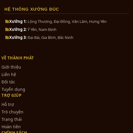
0₫
HỆ THỐNG XƯỞNG ĐÚC
Bộ đồ thờ cúng bằng đồng tam
Xưởng 1:
Lộng Thượng, Đại Đồng, Văn Lâm, Hưng Yên
sự...
Xưởng 2:
Ý Yên, Nam Định
0₫
Xưởng 3:
Đại Bái, Gia Bình, Bắc Ninh
Giá Bán Tượng Đức Phật Di Lạc Đồng
Bộ tam sự đỉnh hạc khảm ngũ sắc...
Vàng Cao Cấp.
VỀ THÀNH PHÁT
1₫
- Hình ảnh chụp đằng sau
Tượng Phật Di
Giới thiệu
Lạc bằng đồng cao 8cm.
Liên hệ
Đối tác
Bộ đồ thờ bằng đồng ngũ sự ngũ...
Tuyển dụng
TRỢ GIÚP
0₫
Hỗ trợ
Trò chuyện
Trạng thái
Bát hương đồng khảm ngu sắc cao
cấp
Hoàn tiền
CHÍNH SÁCH