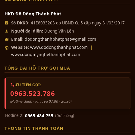
- Cơ sở sản xuất: Đúc đồng thủ công tại cơ
0₫
sở đúc đồng Thành Phát.
HKD Đồ Đồng Thành Phát
Số ĐKKD:
41E8033203 do UBND Q. 5 cấp ngày 31/03/2017
Bộ đồ thờ cúng đồng ngũ sự
khảm...
Người đại diện:
Dương Văn Lên
0₫
dodongthanhphatphat@gmail.com
Email:
www.dodongthanhphat.com
Website:
|
www.dongmynghethanhphat.com
Bộ tam sự đỉnh hạc khảm ngũ sắc...
0₫
TỔNG ĐÀI HỖ TRỢ GỌI MUA
ƯU TIÊN GỌI:
Bộ tam sự đỉnh hạc khảm ngũ sắc...
0963.523.786
0₫
(Hotline chính - Phục vụ 07:00 - 20:30)
Hotline 2:
0965.484.755
(Dự phòng)
Bộ tam sự đỉnh nến khảm ngũ
THÔNG TIN THANH TOÁN
Tượng Đồng Phật Di Lạc Cao 8cm Đẹp.
sắc...