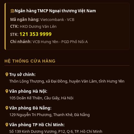
0₫
Với
mẫu Phật Di Lạc đẹp dáng ngồi
,
Ngân hàng TMCP Ngoại thương Việt Nam
khuân mặt cười vui tươi hả hê, tay đức Phật
Mã ngân hàng:
Vietcombank - VCB
cầm bọc tiền, tay trái mang thỏi vàng tài
Bộ ngũ sự khảm ngũ sắc 5 chữ...
CTK:
HKD Dương Văn Lên
lộc với ý nghĩa may mắn, hạnh phúc, cát
0₫
121 353 9999
STK:
tường, gia chủ có thể đặt tượng đức Phật Di
Chi nhánh:
VCB Hưng Yên - PGD Phố Nối A
Lạc trong nhà với vị trí phòng khách, trên
mặt két bạc hoặc tại quầy thu ngân của cửa
Bộ ngũ sự khảm tam khí 5 chữ...
hàng kinh doanh.
HỆ THỐNG CỬA HÀNG
0₫
Trụ sở chính:
Thôn Lộng Thượng, xã Đại Đồng, huyện Văn Lâm, tỉnh Hưng Yên
Bộ đồ thờ bằng đồng ngũ sự
Văn phòng Hà Nội:
khảm...
105 Doãn Kế Thiện, Cầu Giấy, Hà Nội
0₫
Văn phòng Đà Nẵng:
129 Nguyễn Tri Phương, Thanh Khê, Đà Nẵng
Bộ tam sự đỉnh nến khảm ngũ
Văn phòng TP Hồ Chí Minh:
sắc...
Số 139 Kinh Dương Vương, P12, Q 6, TP. Hồ Chí Minh