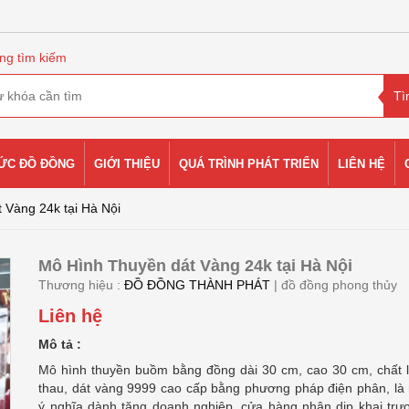
ng tìm kiếm
HỨC ĐỒ ĐỒNG
GIỚI THIỆU
QUÁ TRÌNH PHÁT TRIỂN
LIÊN HỆ
 Vàng 24k tại Hà Nội
Mô Hình Thuyền dát Vàng 24k tại Hà Nội
Thương hiệu :
ĐỒ ĐỒNG THÀNH PHÁT
| đồ đồng phong thủy
Liên hệ
Mô tả :
Mô hình thuyền buồm bằng đồng dài 30 cm, cao 30 cm, chất l
thau, dát vàng 9999 cao cấp bằng phương pháp điện phân, là
ý nghĩa dành tặng doanh nghiệp, cửa hàng nhân dịp khai trư