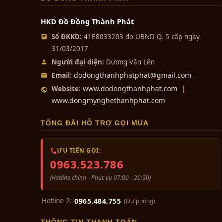
Theo các chuyên gia phong thủy, thuyền buồm
các doanh nghiệp. Ở Trung Quốc, các chủ doa
HKD Đồ Đồng Thành Phát
buồm làm biểu tượng và khá được ưa chuộng. 
Số ĐKKD:
41E8033203 do UBND Q. 5 cấp ngày
may đến trong kinh doanh, thuyền buồm còn 
31/03/2017
nghiệp luôn mong muốn sở hữu và được tặng
Người đại diện:
Dương Văn Lên
dodongthanhphatphat@gmail.com
Email:
www.dodongthanhphat.com
Website:
|
www.dongmynghethanhphat.com
TỔNG ĐÀI HỖ TRỢ GỌI MUA
ƯU TIÊN GỌI:
0963.523.786
(Hotline chính - Phục vụ 07:00 - 20:30)
Hotline 2:
0965.484.755
(Dự phòng)