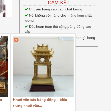
CAM KẾT
Chuyên hàng cao cấp, chất lượng
Nói không với hàng chợ, hàng kém chất
lượng
Đúc hoàn toàn thủ công bằng đồng cao
cấp
Chất lượng hàng đầu, Không han gỉ, bong
tróc, oxi hóa
át
Khuê văn các bằng đồng – biểu
Súng thần công b
trưng khuê văn...