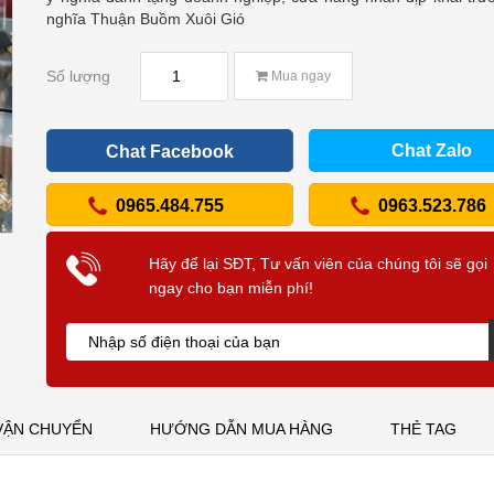
nghĩa Thuận Buồm Xuôi Gió
Số lượng
Mua ngay
Chat Zalo
Chat Facebook
0965.484.755
0963.523.786
Hãy để lại SĐT, Tư vấn viên của chúng tôi sẽ gọi
ngay cho bạn miễn phí!
VẬN CHUYỂN
HƯỚNG DẪN MUA HÀNG
THẺ TAG