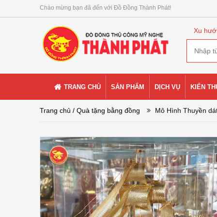
Chào mừng bạn đã đến với Đồ Đồng Thành Phát!
Xu hướ
TRANG CHỦ
SẢN PHẨM
DỊCH VỤ
KIẾN T
Trang chủ
/ Quà tặng bằng đồng
Mô Hình Thuyền dát