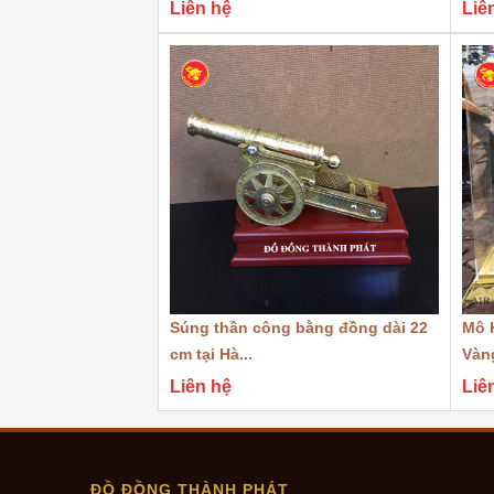
Liên hệ
Liê
- Tên sản phẩm:
Quà tặng Thuyền Mạ Vàn
- Chất liệu: Sử dụng loại đồng vàng thau 
sản phẩm.
- Phương pháp sản xuất: đúc đồng thủ công
được hoàn thành quy trình đúc, mô hình 
phủ vàng ròng cao cấp lên toàn bộ bề mặt t
Súng thần công bằng đồng dài 22
Mô 
- Màu sắc : Mạ vàng 24k tinh xảo.
cm tại Hà...
Vàn
- Kích thước : Cao 20 cm dài 30 cm
Liên hệ
Liê
- Cơ sở sản xuất: tại cơ sở đúc đồng Thành
Ý nghĩa phong thủy thuyền buồm q
ĐỒ ĐỒNG THÀNH PHÁT