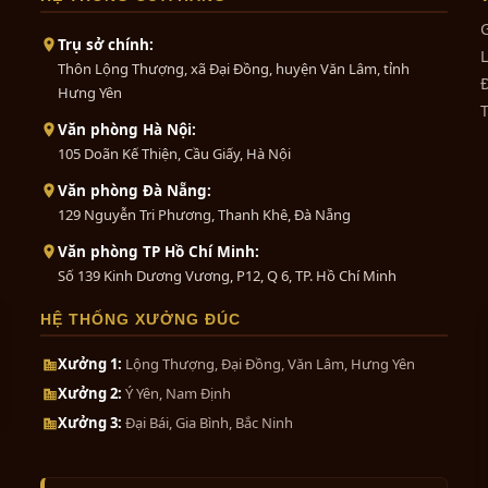
 bằng đồng là biểu tượng cho sự thành công trong kinh doan
G
Trụ sở chính:
nh nghiệp lựa chọn thuyền buồm làm lego, lấy hình ảnh cúa t
L
Thôn Lộng Thượng, xã Đại Đồng, huyện Văn Lâm, tỉnh
Thuyền buồm bằng đồng giúp cho gia chủ kích tài lộc và man
Đ
Hưng Yên
là biểu tượng của thành công và chiến thắng nên các chủ 
 món quà thuyền buồm bằng đồng.
Văn phòng Hà Nội:
105 Doãn Kế Thiện, Cầu Giấy, Hà Nội
Văn phòng Đà Nẵng:
129 Nguyễn Tri Phương, Thanh Khê, Đà Nẵng
Văn phòng TP Hồ Chí Minh:
Số 139 Kinh Dương Vương, P12, Q 6, TP. Hồ Chí Minh
HỆ THỐNG XƯỞNG ĐÚC
Xưởng 1:
Lộng Thượng, Đại Đồng, Văn Lâm, Hưng Yên
Xưởng 2:
Ý Yên, Nam Định
Xưởng 3:
Đại Bái, Gia Bình, Bắc Ninh