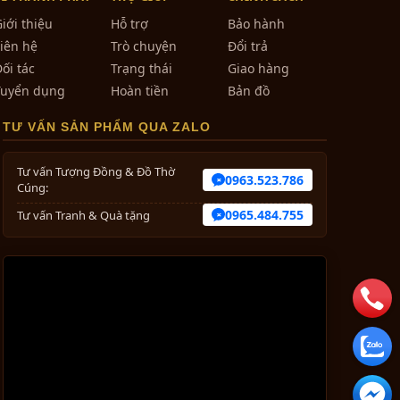
h của
iới thiệu
Hỗ trợ
Bảo hành
huyền
iên hệ
Trò chuyện
Đổi trả
g vận
ối tác
Trạng thái
Giao hàng
doanh
Tuyển dụng
Hoàn tiền
Bản đồ
TƯ VẤN SẢN PHẨM QUA ZALO
Tư vấn Tượng Đồng & Đồ Thờ
0963.523.786
Cúng:
0965.484.755
Tư vấn Tranh & Quà tặng