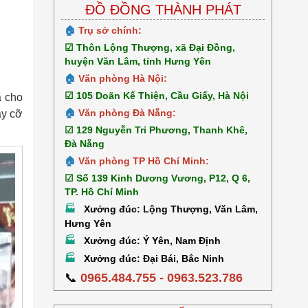
ĐỒ ĐỒNG THÀNH PHÁT
🏠
Trụ sở chính:
☑ Thôn Lộng Thượng, xã Đại Đồng,
huyện Văn Lâm, tỉnh Hưng Yên
🏠
Văn phòng Hà Nội:
☑ 105 Doãn Kế Thiện, Cầu Giấy, Hà Nội
a cho
🏠
Văn phòng Đà Nẵng:
ày cỡ
☑ 129 Nguyễn Tri Phương, Thanh Khê,
Đà Nẵng
🏠
Văn phòng TP Hồ Chí Minh:
☑ Số 139 Kinh Dương Vương, P12, Q 6,
TP. Hồ Chí Minh
Xưởng đúc: Lộng Thượng, Văn Lâm,
🏭
Hưng Yên
Xưởng đúc: Ý Yên, Nam Định
🏭
Xưởng đúc: Đại Bái, Bắc Ninh
🏭
📞
0965.484.755 - 0963.523.786