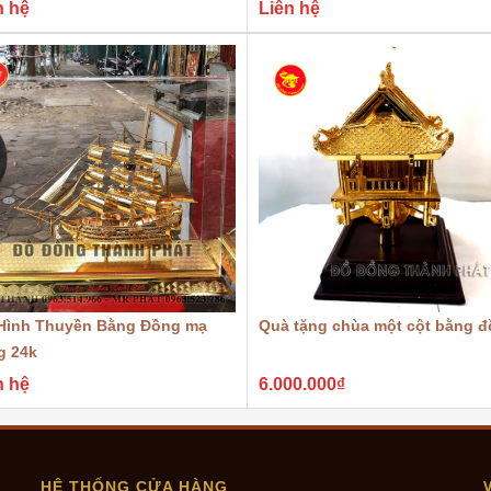
n hệ
Liên hệ
g Cao Cấp
đẹp, chuẩn đồng chất lượng tốt nhập khẩu từ Hàn Quốc để tạo 
 truyền thống bởi những người thợ làng nghề đúc đồng. Sau k
thuyền buồm được gia công sửa nguội kỹ lưỡng. Sản phẩm đư
huyền.
Hình Thuyền Bằng Đồng mạ
Quà tặng chùa một cột bằng 
g 24k
n hệ
6.000.000₫
 Phát.
uà tặng
HỆ THỐNG CỬA HÀNG