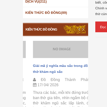
DỊCH VỤ(211)
biết, c
Chính vi
KIẾN THỨC ĐỒ ĐỒNG(89)
thờ cú
Đọc
KIẾN THỨC ĐỒ ĐỒNG
thờ khảm
Giải mã ý nghĩa màu sắc trong đồ
Quy trình
thờ khảm ngũ sắc
đồng Thà
h Phát
Đồ Đồng Thành Phát
Đồ Đ
17/ 04/ 2026
15/ 04
ồ thờ khảm
Thưa các bác, mỗi khi đứng trước
Thưa các
– Đồ Đồng
ban thờ gia tiên, nhìn ngắm bộ đồ
tự hỏi t
ưa các bác,
thờ khảm ngũ sắc lấp lánh, đã
ngũ sắc