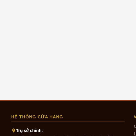
kết nối tâm thức giữa con cháu v
n so với hàng phổ thông,
tổ tiên. Tuy...
[Xem thêm...]
sao những sợi vàng, sợi
[Xem thêm...]
HỆ THỐNG CỬA HÀNG
G
Trụ sở chính:
L