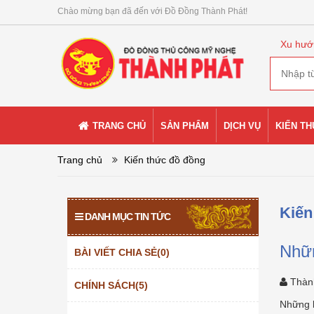
Chào mừng bạn đã đến với Đồ Đồng Thành Phát!
Xu hướ
TRANG CHỦ
SẢN PHẨM
DỊCH VỤ
KIẾN T
Trang chủ
Kiến thức đồ đồng
Kiến
DANH MỤC TIN TỨC
Nhữn
BÀI VIẾT CHIA SẺ(0)
Thàn
CHÍNH SÁCH(5)
Những k