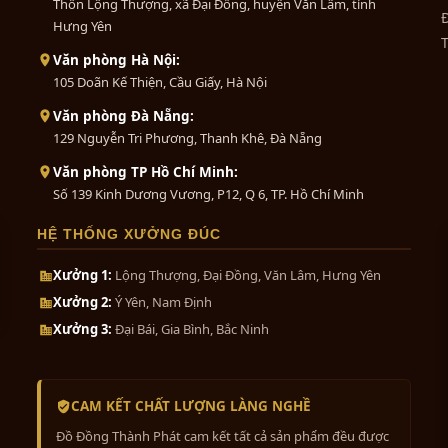
Thôn Lộng Thượng, xã Đại Đồng, huyện Văn Lâm, tỉnh
Đ
Hưng Yên
Văn phòng Hà Nội:
105 Doãn Kế Thiện, Cầu Giấy, Hà Nội
Văn phòng Đà Nẵng:
129 Nguyễn Tri Phương, Thanh Khê, Đà Nẵng
Văn phòng TP Hồ Chí Minh:
Số 139 Kinh Dương Vương, P12, Q 6, TP. Hồ Chí Minh
HỆ THỐNG XƯỞNG ĐÚC
Xưởng 1:
Lộng Thượng, Đại Đồng, Văn Lâm, Hưng Yên
Xưởng 2:
Ý Yên, Nam Định
Xưởng 3:
Đại Bái, Gia Bình, Bắc Ninh
CAM KẾT CHẤT LƯỢNG LÀNG NGHỀ
Đồ Đồng Thành Phát cam kết tất cả sản phẩm đều được