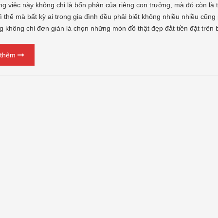
ông việc này không chỉ là bổn phận của riêng con trưởng, mà đó còn la
̀ thế mà bất kỳ ai trong gia đình đều phải biết không nhiều nhiều cũng p
ng không chỉ đơn giản là chọn những món đồ thật đẹp đắt tiền đặt trên 
 thêm
 khảm ngũ sắc tại đồ
Tư Vấn Phong Thủy Đồ Đồng
nh Phát
Đồ Đồng Thành Phát
06/ 04/ 2026
ồng Thành Phát
/ 2026
Trong không gian tâm linh củ
mỗi gia đình Việt, bộ đồ thờ bằn
 bác, đã bao giờ các bác
đồng không chỉ là vật phẩm trưn
ại sao một bộ đỉnh khảm
bày đơn thuần, mà còn là 'sợi dây
 lại có giá trị cao gấp