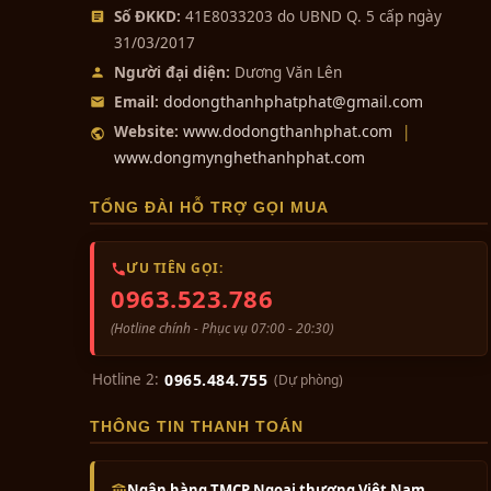
Số ĐKKD:
41E8033203 do UBND Q. 5 cấp ngày
31/03/2017
Người đại diện:
Dương Văn Lên
dodongthanhphatphat@gmail.com
Email:
www.dodongthanhphat.com
Website:
|
www.dongmynghethanhphat.com
TỔNG ĐÀI HỖ TRỢ GỌI MUA
ƯU TIÊN GỌI:
0963.523.786
(Hotline chính - Phục vụ 07:00 - 20:30)
Hotline 2:
0965.484.755
(Dự phòng)
THÔNG TIN THANH TOÁN
Ngân hàng TMCP Ngoại thương Việt Nam