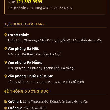
121 353 9999
STK:
Sóc Trăng, Sơn La, Tây Ninh, Thái Bình, Thái
Chi nhánh:
VCB Hưng Yên - PGD Phố Nối A
Nguyên, Thanh Hóa, Thừa Thiên Huế, Tiền
Giang, Trà Vinh, Tuyên Quang, Vĩnh Long, Vĩnh
Bộ ngũ sự khảm tam khí 5 chữ...
Phúc, Yên Bái, Phú Yên, Cần Thơ, Đà Nẵng, Hải
HỆ THỐNG CỬA HÀNG
0₫
Phòng, TP. Hồ Chí Minh.
Trụ sở chính:
Mọi chi tiết quý khách hàng vui lòng liên hệ
Thôn Lộng Thượng, xã Đại Đồng, huyện Văn Lâm, tỉnh Hưng Yên
cho chúng tôi theo địa chỉ:
Bộ đồ thờ bằng đồng ngũ sự
Văn phòng Hà Nội:
khảm...
ĐỒ ĐỒ
N
G
MỸ NGHỆ THÀNH PHÁT
105 Doãn Kế Thiện, Cầu Giấy, Hà Nội
0₫
Hà Nội
:
136 Nguyễn Chí Thanh - Đống Đa -
Văn phòng Đà Nẵng:
Hà Nội
129 Nguyễn Tri Phương, Thanh Khê, Đà Nẵng
Bộ tam sự đỉnh nến khảm ngũ
Hồ Chí Minh
:
139 Kinh Dương Vương –
Văn phòng TP Hồ Chí Minh:
sắc...
Phường 12 – Quận 6 – Hồ Chí Minh
Số 139 Kinh Dương Vương, P12, Q 6, TP. Hồ Chí Minh
0₫
Đà Nẵng:
59 Nguyễn Tri Phương - Q.
HỆ THỐNG XƯỞNG ĐÚC
Thanh Khê - Đà Nẵng
ĐT: 0963 129 283 – 0967 016 283
Bộ đồ thờ cúng bằng đồng tam
Xưởng 1:
Lộng Thượng, Đại Đồng, Văn Lâm, Hưng Yên
Email: dodongthanhphatvn@gmail.com
sự...
Xưởng 2:
Ý Yên, Nam Định