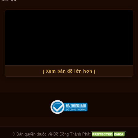
0₫
Bảo hành từ 10 năm trở lên với tất cả sản phẩm
Sản phẩm đồ thờ cúng bằng đồng, tượng đồng,
Đèn thờ khảm tam khí cắm điện
vật phẩm phong thủy, tranh đồng,.... chất lượng
cao...
và đẹp nhất, giá thành hợp lý
Phục vụ quý khách nhiệt tình chu đáo
0₫
Cam kết khách hàng sẽ hài lòng khi mua sản
phẩm tại Đồ Đồng Thành Phát
Bộ tam sự đỉnh hạc khảm ngũ sắc...
Vận chuyển toàn quốc
0₫
Trụ sở chính:
[ Xem bản đồ lớn hơn ]
🏠 Thôn Lộng Thượng, xã Đại Đồng, huyện
Văn Lâm, tỉnh Hưng Yên
Bộ Đồ Thờ Cúng Bằng Đồng Ngũ
Sự...
Văn phòng Hà Nội:
0₫
🏠 Số 23/09/105 Doãn Kế Thiện, Cầu Giấy, Hà
Nội
Bộ đồ thờ bằng đồng tam sự
Văn phòng Đà Nẵng:
khảm...
© Bản quyền thuộc về Đồ Đồng Thành Phát
🏠 129 Nguyễn Tri Phương, Thanh Khê, Đà