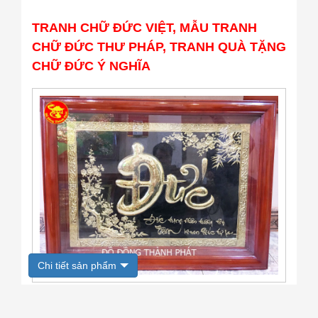
TRANH CHỮ ĐỨC VIỆT, MẪU TRANH
CHỮ ĐỨC THƯ PHÁP, TRANH QUÀ TẶNG
CHỮ ĐỨC Ý NGHĨA
Chi tiết sản phẩm
Quý khách đang xem mẫu chữ Đức thư pháp
bằng đồng tại cơ sở chúng tôi. Tranh chữ Đức với