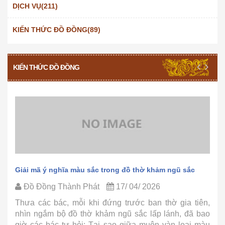
DỊCH VỤ(211)
KIẾN THỨC ĐỒ ĐỒNG(89)
KIẾN THỨC ĐỒ ĐỒNG
Giải mã ý nghĩa màu sắc trong đồ thờ khảm ngũ sắc
Đồ Đồng Thành Phát
17/ 04/ 2026
Thưa các bác, mỗi khi đứng trước ban thờ gia tiên,
nhìn ngắm bộ đồ thờ khảm ngũ sắc lấp lánh, đã bao
giờ các bác tự hỏi: Tại sao giữa muôn vàn loại màu