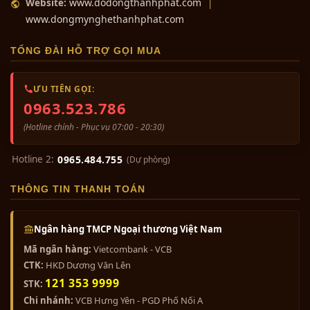
www.dodongthanhphat.com
Website:
|
www.dongmynghethanhphat.com
TỔNG ĐÀI HỖ TRỢ GỌI MUA
ƯU TIÊN GỌI:
0963.523.786
(Hotline chính - Phục vụ 07:00 - 20:30)
Hotline 2:
0965.484.755
(Dự phòng)
THÔNG TIN THANH TOÁN
Ngân hàng TMCP Ngoại thương Việt Nam
Mã ngân hàng:
Vietcombank - VCB
CTK:
HKD Dương Văn Lên
121 353 9999
STK:
Chi nhánh:
VCB Hưng Yên - PGD Phố Nối A