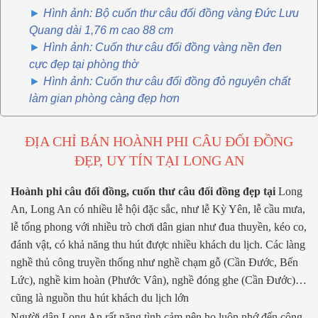
Hình ảnh: Bộ cuốn thư câu đối đồng vàng Đức Lưu
Quang dài 1,76 m cao 88 cm
Hình ảnh: Cuốn thư câu đối đồng vàng nền đen
cực đẹp tại phòng thờ
Hình ảnh: Cuốn thư câu đối đồng đỏ nguyên chất
làm gian phòng càng đẹp hơn
ĐỊA CHỈ BÁN HOÀNH PHI CÂU ĐỐI ĐỒNG
ĐẸP, UY TÍN TẠI LONG AN
Hoành phi câu đối đồng, cuốn thư câu đối đồng đẹp tại
Long
An, Long An có nhiều lễ hội đặc sắc, như lễ Kỳ Yên, lễ cầu mưa,
lễ tống phong với nhiều trò chơi dân gian như đua thuyền, kéo co,
đánh vật, có khả năng thu hút được nhiều khách du lịch. Các làng
nghề thủ công truyền thống như nghề chạm gỗ (Cần Đước, Bến
Lức), nghề kim hoàn (Phước Vân), nghề đóng ghe (Cần Đước)…
cũng là nguồn thu hút khách du lịch lớn
Người dân Long An rất nặng tình cảm nên họ luôn nhớ đến công