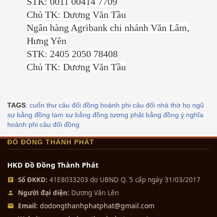
STK: 0011 00414 7709
Chủ TK: Dương Văn Tầu
Ngân hàng Agribank chi nhánh Văn Lâm,
Hưng Yên
STK: 2405 2050 78408
Chủ TK: Dương Văn Tầu
TAGS
:
cuốn thư câu đối đồng
hoành phi câu đối nhà thờ họ
ngũ
sự bằng đồng
tam sự bằng đồng
tượng phật bằng đồng
ý nghĩa
hoành phi câu đối đồng
ĐỒ ĐỒNG THÀNH PHÁT
HKD Đồ Đồng Thành Phát
Số ĐKKD:
41E8033203 do UBND Q. 5 cấp ngày 31/03/2017
Người đại diện:
Dương Văn Lên
dodongthanhphatphat@gmail.com
Email: