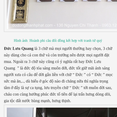
Hình ảnh: Hoành phi câu đối đồng kết hợp với tranh tứ quý
Đức Lưu Quang
là 3 chữ mà mọi người thường hay chọn, 3 chữ
này dùng cho cả con thứ và còn trưởng nên được mọi người đặt
mua. Ngoài ra 3 chữ này cũng có ý nghĩa rất hay Đức Lưu
Quang ” là đức độ tỏa sáng muôn đới, đức tốt giữ mãi ánh sáng
ngưới xưa có câu để đời gắn liền với chữ “ Đức ” có “ Đức ” mọc
sức mà ăn,.., dù hiểu ở góc độ nào đi chăng nữa thì nghĩa trọng
tâm ở đây là sự ca tụng, lưu truyền chữ “ Đức ” tới muôn đời sau,
cháu con cùng hưởng phúc đức tổ tiên để lại trấn hưng dòng dõi,
gia tộc đất nước hùng mạnh, hưng thịnh.