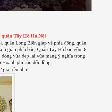
 tổ
quân sự (vỏ đạn pháo, vỏ đạn liên
Chế Tác Đồ Đồn
xô cũ). Đặc điểm của loại đồng này
Xưởng Đồ Đồng 
là có hàm lượng...
[Xem thêm...]
Đồ Đồng
03/ 04/ 2026
Mỗi vật phẩm tâ
ại quận Tây Hồ Hà Nội
bằng đồng không
, quận Long Biên giáp về phía đông, quận
mà là báu vật t
gia phong và tâ
Anh giáp phía bắc; Quận Tây Hồ bao gồm 8
Tại Đồ Đồng Th
 đồng vừa đẹp lại vừa mang ý nghĩa trong
không...
[Xem th
à Hoành phi câu đối đồng.
 gia tiên như: