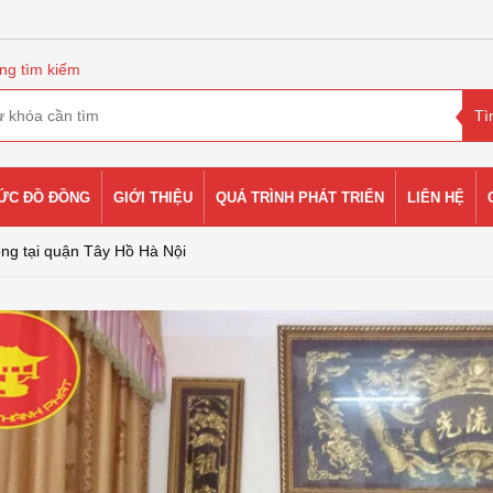
ng tìm kiếm
HỨC ĐỒ ĐỒNG
GIỚI THIỆU
QUÁ TRÌNH PHÁT TRIỂN
LIÊN HỆ
ồng tại quận Tây Hồ Hà Nội