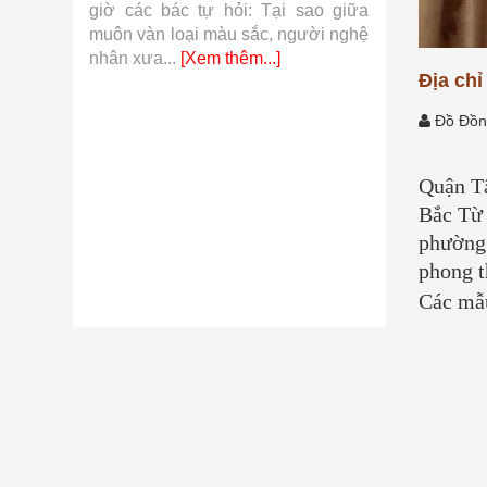
 khí cụ
giờ các bác tự hỏi: Tại sao giữa
so với hàn
từ những
muôn vàn loại màu sắc, người nghệ
những sợi v
.]
nhân xưa...
[Xem thêm...]
thêm...]
Địa chỉ
Đồ Đồn
Quận Tâ
Bắc Từ 
phường.
phong t
Các mẫu