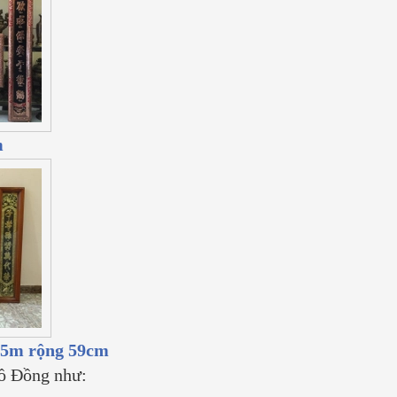
m
,55m rộng 59cm
ồ Đồng như: