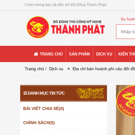
Chào mừng bạn đã đến với Đồ Đồng Thành Phát!
Xu hướ
TRANG CHỦ
SẢN PHẨM
DỊCH VỤ
KIẾN T
Trang chủ
/
Dịch vụ
Địa chỉ bán hoành phi câu đối đ
DANH MỤC TIN TỨC
BÀI VIẾT CHIA SẺ(0)
CHÍNH SÁCH(5)