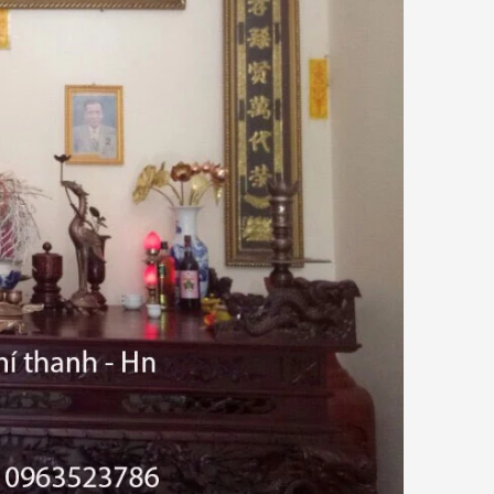
Giải thích về ưu điểm của đồng Catut
so với các loại đồng khác
t
Đồ Đồng Thành Phát
06/ 04/ 2026
mỗi
ồng
Đồng Catut là gì? Đồng Catut thực
bày
chất là loại đồng vàng chất lượng
kết
cao, thường được lấy từ vỏ đạn