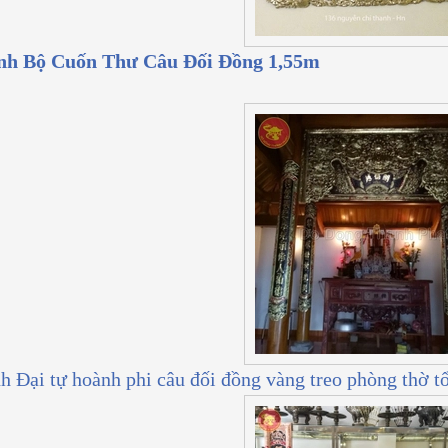
nh Bộ Cuốn Thư Câu Đối Đồng 1,55m
h Đại tự hoành phi câu đối đồng vàng treo phòng thờ tổ