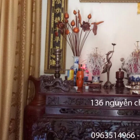
khảm ngũ sắc tại đồ đồng
Tư Vấn Phong Thủy Đồ Đồng
t
Đồ Đồng Thành Phá
06/ 04/ 2026
ng Thành Phát
2026
Trong không gian tâm linh của 
gia đình Việt, bộ đồ thờ bằng đ
bác, đã bao giờ các bác
không chỉ là vật phẩm trưng 
 sao một bộ đỉnh khảm ngũ
đơn thuần, mà còn là 'sợi dây' 
giá trị cao gấp nhiều lần