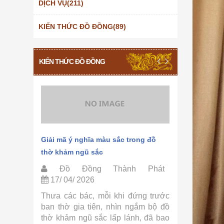
DỊCH VỤ(211)
KIẾN THỨC ĐỒ ĐỒNG(89)
KIẾN THỨC ĐỒ ĐỒNG
hảm ngũ
Giải mã ý nghĩa màu sắc trong đồ
Quy trình 
thờ khảm ngũ sắc
Thành Phá
Phát
Đồ Đồng Thành Phát
Đồ Đồ
17/ 04/ 2026
15/ 04/ 
ờ khảm
Thưa các bác, mỗi khi đứng trước
Thưa các 
ồ Đồng
ban thờ gia tiên, nhìn ngắm bộ đồ
tự hỏi tại
ác bác,
thờ khảm ngũ sắc lấp lánh, đã bao
sắc lại có 