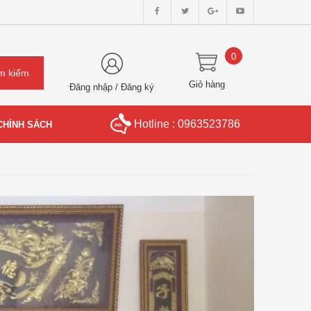
0
Giỏ hàng
Đăng nhập
/
Đăng ký
Hotline : 0963523786
CHÍNH SÁCH