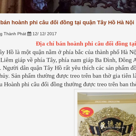
nối tâm thức giữa con cháu và
g phổ thông, hay tại sao
tiên. Tuy...
[Xem thêm...]
àng, sợi bạc lại...
[Xem
 bán hoành phi câu đối đồng tại quận Tây Hồ Hà Nội
g Thành Phát
12/ 12/ 2017
Địa chỉ bán hoành phi câu đối đồng t
y Hồ là một quận nằm ở phía bắc của thành phố Hà Nội
Liêm giáp về phía Tây, phía nam giáp Ba Đình, Đông 
 Người dân quận Tây Hồ rất yêu thích các sản phẩm đồ
hủy. Sản phẩm thường được treo trên ban thờ gia tiên l
 Hoành phi câu đối đồng thường được treo trên ban thờ