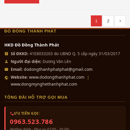
1
2
ĐỒ ĐỒNG THÀNH PHÁT
HKD Đồ Đồng Thành Phát
Số ĐKKD:
41E8033203 do UBND Q. 5 cấp ngày 31/03/2017
Người đại diện:
Dương Văn Lên
dodongthanhphatphat@gmail.com
Email:
www.dodongthanhphat.com
Website:
|
www.dongmynghethanhphat.com
TỔNG ĐÀI HỖ TRỢ GỌI MUA
ƯU TIÊN GỌI:
0963.523.786
(Hotline chính - Phục vụ 07:00 - 20:30)