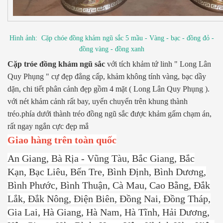
Hình ảnh: Cặp chóe đồng khảm ngũ sắc 5 mầu - Vàng - bạc - đồng đỏ -
đồng vàng - đồng xanh
Cặp tróe đồng khảm ngũ sắc
với tích khảm tứ linh " Long Lân
Quy Phụng " cự đẹp đẳng cấp, khảm không tính vàng, bạc dầy
dặn, chi tiết phân cảnh đẹp gồm 4 mặt ( Long Lân Quy Phụng ).
với nét khảm cảnh rất bay, uyển chuyển trên khung thành
tréo.phía dưới thành tréo đồng ngũ sắc được khảm gấm chạm án,
rất ngay ngắn cực đẹp mắ
Giao hàng trên toàn quốc
An Giang, Bà Rịa - Vũng Tàu, Bắc Giang, Bắc
Kạn, Bạc Liêu, Bến Tre, Bình Định, Bình Dương,
Bình Phước, Bình Thuận, Cà Mau, Cao Bằng, Đắk
Lắk, Đắk Nông, Điện Biên, Đồng Nai, Đồng Tháp,
Gia Lai, Hà Giang, Hà Nam, Hà Tĩnh, Hải Dương,