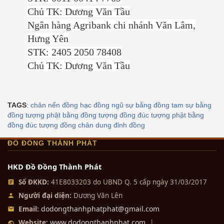
Chủ TK: Dương Văn Tầu
Ngân hàng Agribank chi nhánh Văn Lâm,
Hưng Yên
STK: 2405 2050 78408
Chủ TK: Dương Văn Tầu
TAGS
:
chân nến đồng
hạc đồng
ngũ sự bằng đồng
tam sự bằng
đồng
tượng phật bằng đồng
tượng đồng
đúc tượng phật bằng
đồng
đúc tượng đồng chân dung
đỉnh đồng
ĐỒ ĐỒNG THÀNH PHÁT
HKD Đồ Đồng Thành Phát
Số ĐKKD:
41E8033203 do UBND Q. 5 cấp ngày 31/03/2017
Người đại diện:
Dương Văn Lên
dodongthanhphatphat@gmail.com
Email:
www.dodongthanhphat.com
Website:
|