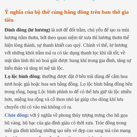
Ý nghĩa của bộ thờ cúng bằng đồng trên ban thờ gia
tiên
Đỉnh đồng (lư hương)
là nơi để đốt trầm, chủ yếu để tạo ra mùi
hương trầm thơm, bởi theo quan niệm từ xưa thì hương thơm thể
hiện lòng thành, sự thanh khiết cao quý. Chính vì thế, lư hương
với những khói trầm toả ra có tác dụng thanh lọc khí rất tốt; về
mặt tâm linh thì nó hoá giải được hung khí trong gia đình, tăng sự
hiếu thảo và tăng trí tuệ tài lộc.
Lọ lộc bình đồng
: thường được đặt ở bên trái dùng để cắm hoa
tươi hoặc giả hoặc hoa sen bằng đồng. Lọ lộc bình bằng đồng bên
trong rỗng, bụng Lộc bình phình to để có thể lưu giữ tài lộc nhiều
hơn, miệng loa rộng và cổ thon nhỏ lại giúp cho dòng khí lưu
chuyển chỉ có vào mà không có ra.
Chóe đồng
:
với ý nghĩa về phong thủy tượng trưng cho hũ gọa
hũ vàng, hũ bạc của gia đình giàu có thời xưa. Tróe đồng trong
mỗi gia đình không những tạo nên vẻ đẹp cao sang mà còn mang