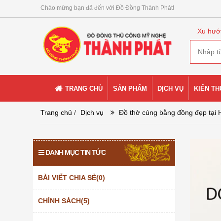
Chào mừng bạn đã đến với Đồ Đồng Thành Phát!
Xu hướ
TRANG CHỦ
SẢN PHẨM
DỊCH VỤ
KIẾN T
Trang chủ
/
Dịch vụ
Đồ thờ cúng bằng đồng đẹp tại H
DANH MỤC TIN TỨC
BÀI VIẾT CHIA SẺ(0)
CHÍNH SÁCH(5)