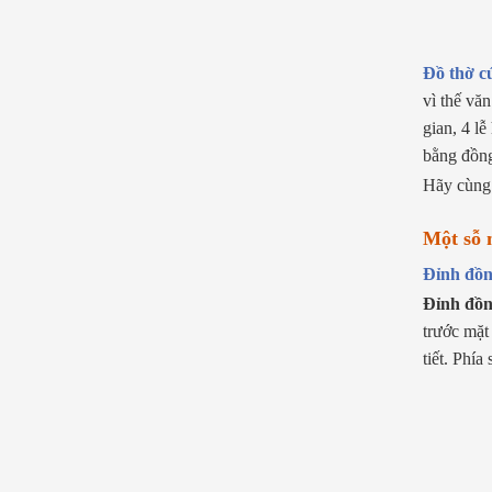
Đồ thờ c
vì thế vă
gian, 4 l
bằng đồng
Hãy cùng 
Một sỗ 
Đỉnh đồ
Đỉnh đồ
trước mặt
tiết. Phí