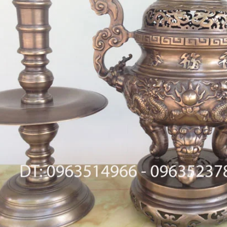
khảm ngũ sắc tại đồ đồng
Tư Vấn Phong Thủy Đồ Đồng
t
Đồ Đồng Thành Phá
06/ 04/ 2026
ng Thành Phát
2026
Trong không gian tâm linh của 
gia đình Việt, bộ đồ thờ bằng đ
bác, đã bao giờ các bác
không chỉ là vật phẩm trưng 
 sao một bộ đỉnh khảm ngũ
đơn thuần, mà còn là 'sợi dây' 
giá trị cao gấp nhiều lần