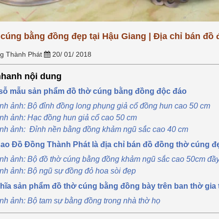
nối tâm thức giữa con cháu và
g phổ thông, hay tại sao
tiên. Tuy...
[Xem thêm...]
àng, sợi bạc lại...
[Xem
cúng bằng đồng đẹp tại Hậu Giang | Địa chỉ bán đồ 
g Thành Phát
20/ 01/ 2018
hanh nội dung
 sỗ mẫu sản phẩm đồ thờ cúng bằng đồng độc đáo
nh ảnh: Bộ đỉnh đồng long phụng giả cổ đồng hun cao 50 cm
nh ảnh: Hạc đồng hun giả cổ cao 50 cm
nh ảnh: Đỉnh nền bằng đồng khảm ngũ sắc cao 40 cm
 sao Đồ Đồng Thành Phát là địa chỉ bán đồ đồng thờ cúng 
nh ảnh: Bộ đồ thờ cúng bằng đồng khảm ngũ sắc cao 50cm đầ
nh ảnh: Bộ ngũ sự đồng đỏ hoa sòi đẹp
ghĩa sản phẩm đồ thờ cúng bằng đồng bày trên ban thờ gia 
nh ảnh: Bộ tam sự bằng đồng trong nhà thờ họ