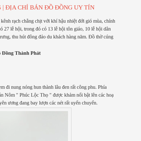
| ĐỊA CHỈ BÁN ĐỒ ĐỒNG UY TÍN
kênh rạch chằng chịt với khí hậu nhiệt đới gió mùa, chính
27 lễ hội, trong đó có 13 lễ hội tôn giáo, 10 lễ hội dân
ặc trưng, thu hút đông đảo du khách hàng năm. Đồ thờ cúng
 Đồng Thành Phát
m đi nung nóng hun thành lâu đen rất công phu. Phía
 Hán Nôm " Phúc Lộc Thọ " được khảm nổi bật lên các hoạ
yên ương đang bay lượn các nét rất uyển chuyển.