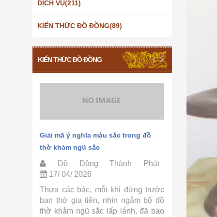
DỊCH VỤ(211)
KIẾN THỨC ĐỒ ĐỒNG(89)
KIẾN THỨC ĐỒ ĐỒNG
hảm ngũ
Giải mã ý nghĩa màu sắc trong đồ
Quy trình 
thờ khảm ngũ sắc
Thành Phá
Phát
Đồ Đồng Thành Phát
Đồ Đồ
17/ 04/ 2026
15/ 04/ 
ờ khảm
Thưa các bác, mỗi khi đứng trước
Thưa các 
ồ Đồng
ban thờ gia tiên, nhìn ngắm bộ đồ
tự hỏi tại
ác bác,
thờ khảm ngũ sắc lấp lánh, đã bao
sắc lại có 