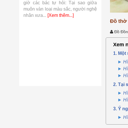
 khí cụ
giờ các bác tự hỏi: Tại sao giữa
so với hàn
từ những
muôn vàn loại màu sắc, người nghệ
những sợi v
.]
nhân xưa...
[Xem thêm...]
thêm...]
Đồ thờ 
Đồ Đồn
Xem n
1. Một
Hì
Hì
Hì
2. Tại
Hì
Hì
3. Ý n
Hì