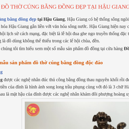
ĐỒ THỜ CÚNG BẰNG ĐỒNG ĐẸP TẠI HẬU GIANG 
úng bằng đồng đẹp
tại Hậu Giang
, Hậu Giang có hệ thống sông ngòi 
n hóa Hậu Giang gắn liền với văn hóa sông nước. Hậu Giang hiện nay có 
ễ hội lịch sử cách mạng, đặc biệt là lễ hội đua ghe ngo truyền thống đ
 là đồ dùng không thể thiếu trong các lế hội chùa, đền.
chúng tôi tìm hiểu xem một số mẫu sản phẩm đồ đồng tại cửa hàng
Đồ
mẫu sản phẩm đồ thờ cúng bằng đồng độc đáo
ng
ng
được các nghệ nhân đúc thủ công bằng đồng thau nguyên khối rồi đe
 tiền của đỉnh là hình ảnh song long trầu phụng cùng với đó là 3 chữ
a sau là mặt hậu của đỉnh được các nghệ nhân khảm đôi phượng hoàng u