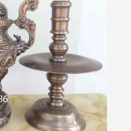
Giải thích về ưu điểm của đồng Catut
so với các loại đồng khác
t
Đồ Đồng Thành Phát
06/ 04/ 2026
mỗi
ồng
Đồng Catut là gì? Đồng Catut thực
bày
chất là loại đồng vàng chất lượng
kết
cao, thường được lấy từ vỏ đạn