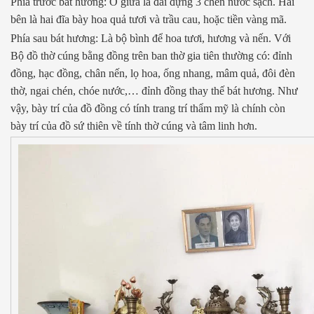
Phía trước bát hương: Ở giữa là đài đựng 3 chén nước sạch. Hai
bên là hai đĩa bày hoa quả tươi và trầu cau, hoặc tiền vàng mã.
Phía sau bát hương: Là bộ bình để hoa tươi, hương và nến. Với
Bộ đồ thờ cúng bằng đồng trên ban thờ gia tiên thường có: đỉnh
đồng, hạc đồng, chân nến, lọ hoa, ống nhang, mâm quả, đôi đèn
thờ, ngai chén, chóe nước,… đỉnh đồng thay thế bát hương. Như
vậy, bày trí của đồ đồng có tính trang trí thẩm mỹ là chính còn
bày trí của đồ sứ thiên về tính thờ cúng và tâm linh hơn.