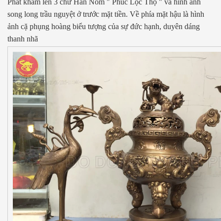
Phát khảm lên 3 chữ Hán Nôm " Phúc Lộc Thọ " và hình ảnh
song long trầu nguyệt ở trước mặt tiền. Về phía mặt hậu là hình
ảnh cặ phụng hoàng biểu tượng của sự đức hạnh, duyên dáng
thanh nhã