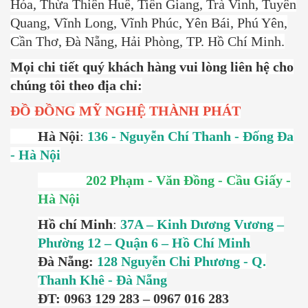
Hóa, Thừa Thiên Huế, Tiền Giang, Trà Vinh, Tuyên
Quang, Vĩnh Long, Vĩnh Phúc, Yên Bái, Phú Yên,
Cần Thơ, Đà Nẵng, Hải Phòng, TP. Hồ Chí Minh.
Mọi chi tiết quý khách hàng vui lòng liên hệ cho
chúng tôi theo địa chỉ:
ĐỒ ĐỒNG
MỸ NGHỆ THÀNH PHÁT
Hà Nội
:
136 - Nguyễn Chí Thanh - Đống Đa
- Hà Nội
202 Phạm - Văn Đồng - Cầu Giấy -
Hà Nội
Hồ chí Minh
:
37A – Kinh Dương Vương –
Phường 12 – Quận 6 – Hồ Chí Minh
Đà Nẵng:
128 Nguyễn Chi Phương - Q.
Thanh Khê - Đà Nẵng
ĐT: 0963 129 283 – 0967 016 283