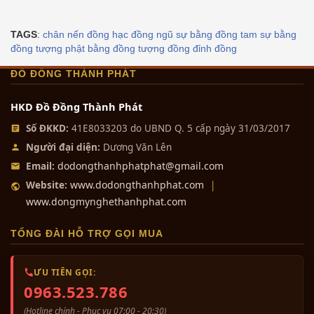
TAGS
:
chân nến đồng
hạc đồng
ngũ sự bằng đồng
tam sự bằng
đồng
tượng phật bằng đồng
tượng đồng
đỉnh đồng
ĐỒ ĐỒNG THÀNH PHÁT
HKD Đồ Đồng Thành Phát
Số ĐKKD:
41E8033203 do UBND Q. 5 cấp ngày 31/03/2017
Người đại diện:
Dương Văn Lên
dodongthanhphatphat@gmail.com
Email:
www.dodongthanhphat.com
Website:
|
www.dongmynghethanhphat.com
TỔNG ĐÀI HỖ TRỢ GỌI MUA
ƯU TIÊN GỌI:
0963.523.786
(Hotline chính - Phục vụ 07:00 - 20:30)