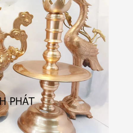
Giải thích về ưu điểm của đồng Catut
so với các loại đồng khác
t
Đồ Đồng Thành Phát
06/ 04/ 2026
mỗi
ồng
Đồng Catut là gì? Đồng Catut thực
bày
chất là loại đồng vàng chất lượng
kết
cao, thường được lấy từ vỏ đạn