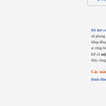
Đồ thờ c
sử phong 
bằng đồng
ai cũng b
Để có
mộ
Hãy cùng 
Các mẫu
Đỉnh đồ