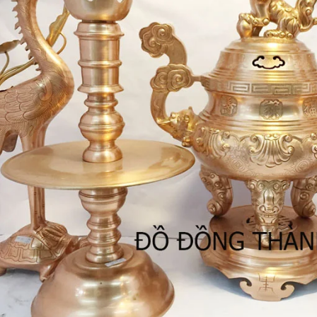
khảm ngũ sắc tại đồ đồng
Tư Vấn Phong Thủy Đồ Đồng
t
Đồ Đồng Thành Phá
06/ 04/ 2026
ng Thành Phát
2026
Trong không gian tâm linh của 
gia đình Việt, bộ đồ thờ bằng đ
bác, đã bao giờ các bác
không chỉ là vật phẩm trưng 
 sao một bộ đỉnh khảm ngũ
đơn thuần, mà còn là 'sợi dây' 
giá trị cao gấp nhiều lần