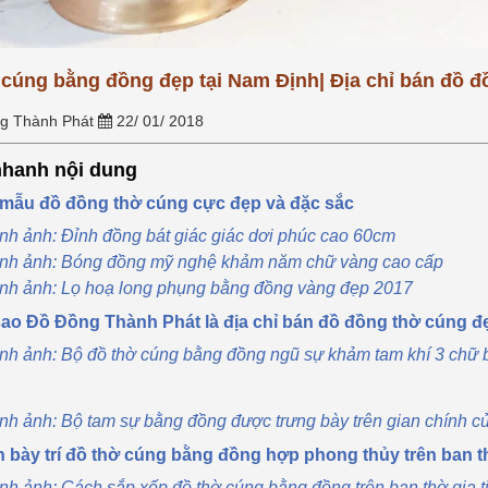
nối tâm thức giữa con cháu và
g phổ thông, hay tại sao
tiên. Tuy...
[Xem thêm...]
àng, sợi bạc lại...
[Xem
cúng bằng đồng đẹp tại Nam Định| Địa chỉ bán đồ đồ
g Thành Phát
22/ 01/ 2018
hanh nội dung
 mẫu đồ đồng thờ cúng cực đẹp và đặc sắc
nh ảnh: Đỉnh đồng bát giác giác dơi phúc cao 60cm
nh ảnh: Bóng đồng mỹ nghệ khảm năm chữ vàng cao cấp
nh ảnh: Lọ hoạ long phụng bằng đồng vàng đẹp 2017
 sao Đồ Đồng Thành Phát là địa chỉ bán đồ đồng thờ cúng 
nh ảnh: Bộ đồ thờ cúng bằng đồng ngũ sự khảm tam khí 3 chữ 
nh ảnh: Bộ tam sự bằng đồng được trưng bày trên gian chính c
h bày trí đồ thờ cúng bằng đồng hợp phong thủy trên ban t
nh ảnh: Cách sắp xếp đồ thờ cúng bằng đồng trên ban thờ gia t