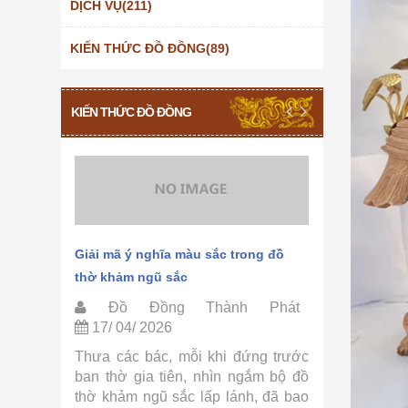
DỊCH VỤ(211)
KIẾN THỨC ĐỒ ĐỒNG(89)
KIẾN THỨC ĐỒ ĐỒNG
hảm ngũ
Giải mã ý nghĩa màu sắc trong đồ
Quy trình 
thờ khảm ngũ sắc
Thành Phá
Phát
Đồ Đồng Thành Phát
Đồ Đồ
17/ 04/ 2026
15/ 04/ 
ờ khảm
Thưa các bác, mỗi khi đứng trước
Thưa các 
ồ Đồng
ban thờ gia tiên, nhìn ngắm bộ đồ
tự hỏi tại
ác bác,
thờ khảm ngũ sắc lấp lánh, đã bao
sắc lại có 