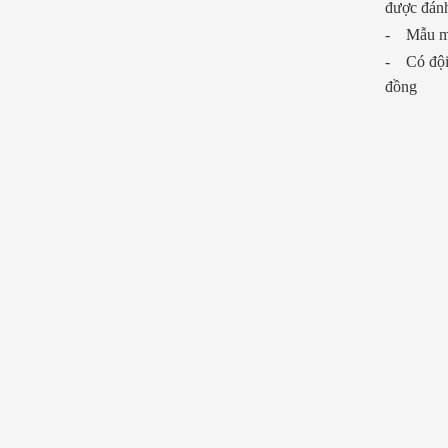
được đánh
- Mẫu mã
- Có đội 
đồng