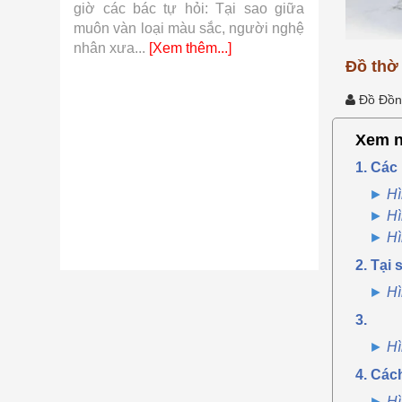
 khí cụ
giờ các bác tự hỏi: Tại sao giữa
so với hàn
từ những
muôn vàn loại màu sắc, người nghệ
những sợi v
.]
nhân xưa...
[Xem thêm...]
thêm...]
Đồ thờ 
Đồ Đồn
Xem n
1. Các
Hì
Hì
Hì
2. Tại
Hì
3.
Hì
4. Các
Hì