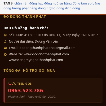
TAGS
:
chân nến đồng
hạc đồng
ngũ sự bằng đồng
tam sự bằng
đồng
tượng phật bằng đồng
tượng đồng
đỉnh đồng
ĐỒ ĐỒNG THÀNH PHÁT
HKD Đồ Đồng Thành Phát
Số ĐKKD:
41E8033203 do UBND Q. 5 cấp ngày 31/03/2017
Người đại diện:
Dương Văn Lên
dodongthanhphatphat@gmail.com
Email:
www.dodongthanhphat.com
Website:
|
www.dongmynghethanhphat.com
TỔNG ĐÀI HỖ TRỢ GỌI MUA
ƯU TIÊN GỌI:
0963.523.786
(Hotline chính - Phục vụ 07:00 - 20:30)