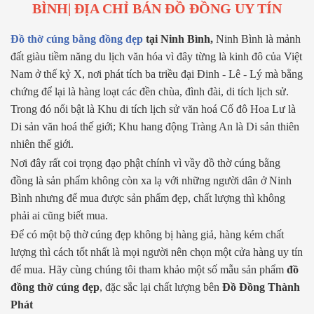
BÌNH| ĐỊA CHỈ BÁN ĐỒ ĐỒNG UY TÍN
Đồ thờ cúng bằng đồng đẹp
tại Ninh Bình,
Ninh Bình là mảnh
đất giàu tiềm năng du lịch văn hóa vì đây từng là kinh đô của Việt
Nam ở thế kỷ X, nơi phát tích ba triều đại Đinh - Lê - Lý mà bằng
chứng để lại là hàng loạt các đền chùa, đình đài, di tích lịch sử.
Trong đó nổi bật là Khu di tích lịch sử văn hoá Cố đô Hoa Lư là
Di sản văn hoá thế giới; Khu hang động Tràng An là Di sản thiên
nhiên thế giới.
Nơi đây rất coi trọng đạo phật chính vì vầy đồ thờ cúng bằng
đồng là sản phẩm không còn xa lạ với những người dân ở Ninh
Bình nhưng để mua được sản phẩm đẹp, chất lượng thì không
phải ai cũng biết mua.
Để có một bộ thờ cúng đẹp không bị hàng giả, hàng kém chất
lượng thì cách tốt nhất là mọi người nên chọn một cửa hàng uy tín
để mua. Hãy cùng chúng tôi tham khảo một số mẫu sản phẩm
đồ
đồng thờ cúng đẹp
, đặc sắc lại chất lượng bên
Đồ Đồng Thành
Phát