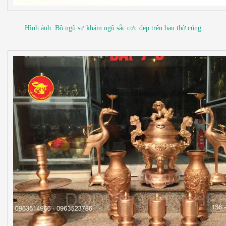
Hình ảnh: Bộ ngũ sự khảm ngũ sắc cực đẹp trên ban thờ cúng