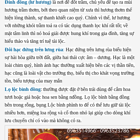
Đỉnh đồng (lư hương)
là nơi để đốt trầm, chủ yếu để tạo ra mùi
hương trầm thơm, bởi theo quan niệm từ xưa thì hương thơm thể
hiện lòng thành, sự thanh khiết cao quý. Chính vì thế, lư hương
với những khói trầm toả ra có tác dụng thanh lọc khí rất tốt; về
mặt tâm linh thì nó hoá giải được hung khí trong gia đình, tăng sự
hiếu thảo và tăng trí tuệ tài lộc.
Đôi hạc đứng trên lưng rùa
:
Hạc đứng trên lưng rùa biểu hiện
sự hài hòa giữa trời đất, giữa hai thái cực âm – dương. Hạc là một
loài chim quý, hình ảnh hạc thường xuất hiện bên các vị thần tiên,
hạc cũng là loài vật cho trường thọ, biểu thị cho khát vọng trường
tồn, biểu tượng của may mắn
Lọ lộc bình đồng
: thường được đặt ở bên trái dùng để cắm hoa
tươi hoặc giả hoặc hoa sen bằng nđồng. Lọ lộc bình bằng đồng
bên trong rỗng, bụng Lộc bình phình to để có thể lưu giữ tài lộc
nhiều hơn, miệng loa rộng và cổ thon nhỏ lại giúp cho dòng khí
lưu chuyển chỉ có vào mà không có ra.