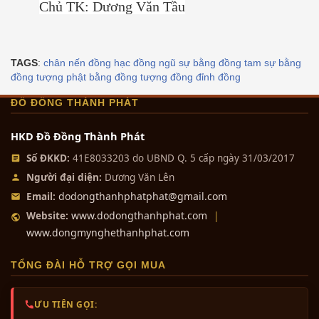
Chủ TK: Dương Văn Tầu
TAGS
:
chân nến đồng
hạc đồng
ngũ sự bằng đồng
tam sự bằng
đồng
tượng phật bằng đồng
tượng đồng
đỉnh đồng
ĐỒ ĐỒNG THÀNH PHÁT
HKD Đồ Đồng Thành Phát
Số ĐKKD:
41E8033203 do UBND Q. 5 cấp ngày 31/03/2017
Người đại diện:
Dương Văn Lên
dodongthanhphatphat@gmail.com
Email:
www.dodongthanhphat.com
Website:
|
www.dongmynghethanhphat.com
TỔNG ĐÀI HỖ TRỢ GỌI MUA
ƯU TIÊN GỌI: