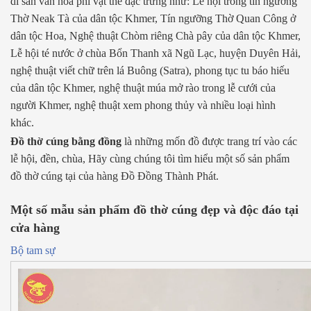
di sản văn hóa phi vật thể đặc trưng như: Lễ hội trong tín ngưỡng
Thờ Neak Tà của dân tộc Khmer, Tín ngưỡng Thờ Quan Công ở
dân tộc Hoa, Nghệ thuật Chòm riêng Chà pây của dân tộc Khmer,
Lễ hội té nước ở chùa Bổn Thanh xã Ngũ Lạc, huyện Duyên Hải,
nghệ thuật viết chữ trên lá Buông (Satra), phong tục tu báo hiếu
của dân tộc Khmer, nghệ thuật múa mở rào trong lễ cưới của
người Khmer, nghệ thuật xem phong thủy và nhiều loại hình
khác.
Đồ thờ cúng bằng đồng
là những mốn đồ được trang trí vào các
lễ hội, đền, chùa, Hãy cùng chúng tôi tìm hiểu một số sản phẩm
đồ thờ cúng tại của hàng Đồ Đồng Thành Phát.
Một số mẫu sản phẩm đồ thờ cúng đẹp và độc đáo tại
cửa hàng
Bộ tam sự