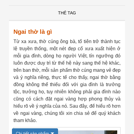
THẺ TAG
Ngai thờ là gì
Từ xa xưa, thờ cúng ông bà, tổ tiên trở thành tục
lệ truyền thống, một nét đẹp cổ xưa xuất hiện ở
mỗi gia đình, dòng họ người Việt, tín ngưỡng đó
luôn được duy trì từ thế hệ này sang thế hệ khác,
trên ban thờ, mỗi sản phẩm thờ cúng mang vẻ đẹp
và ý nghĩa riêng, thực tế cho thấy, ngai thờ bằng
đồng không thể thiếu đối với gia đình là trưởng
tộc, trưởng họ, tuy nhiên không phải gia đình nào
cũng có cách đặt ngai vàng hợp phong thủy và
hiểu rõ về ý nghĩa của nó. Sau đây, để hiểu rõ hơn
Hạc đồng hun nâu giả cổ cao 50...
về ngai vàng, chúng tôi xin chia sẻ để quý khách
0₫
tham khảo.
Chi tiết sản phẩm