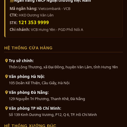
Ngân hàng TMCP Ngoại thương Việt Nam
Bộ đồ thờ cúng bằng đồng tam
màu vàng mang lại.
Mã ngân hàng:
Vietcombank - VCB
sự...
CTK:
HKD Dương Văn Lên
0₫
121 353 9999
STK:
Chi nhánh:
VCB Hưng Yên - PGD Phố Nối A
Bộ tam sự đỉnh hạc khảm ngũ sắc...
1₫
HỆ THỐNG CỬA HÀNG
Trụ sở chính:
Thôn Lộng Thượng, xã Đại Đồng, huyện Văn Lâm, tỉnh Hưng Yên
Bộ đồ thờ bằng đồng ngũ sự ngũ...
0₫
Văn phòng Hà Nội:
105 Doãn Kế Thiện, Cầu Giấy, Hà Nội
Văn phòng Đà Nẵng:
129 Nguyễn Tri Phương, Thanh Khê, Đà Nẵng
Bát hương đồng khảm ngu sắc cao
cấp
Văn phòng TP Hồ Chí Minh:
0₫
Số 139 Kinh Dương Vương, P12, Q 6, TP. Hồ Chí Minh
HỆ THỐNG XƯỞNG ĐÚC