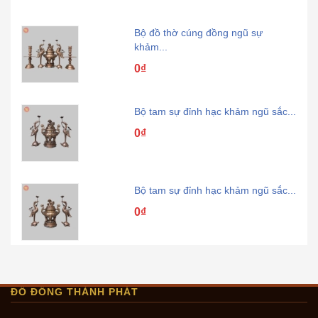
Bộ đồ thờ cúng đồng ngũ sự
khảm...
0₫
Bộ tam sự đỉnh hạc khảm ngũ sắc...
0₫
Ngai đồng thờ cúng
Bộ tam sự đỉnh hạc khảm ngũ sắc...
- Hiểu đơn giản ngai thờ là nơi an vị của các vị
0₫
thần thánh trong các ngôi đình, đền, miếu. Còn đối
với các gia đình, trong nhà thờ họ thì ngai vàng là
nơi ngự của các tổ tiên xa xưa cội nguồn của
Bộ tam sự đỉnh nến khảm ngũ
dòng họ đó.
sắc...
- Khi quý khách nhìn ngai thờ sẽ thấy giống hình
0₫
ĐỒ ĐỒNG THÀNH PHÁT
dáng của một chiếc ghế, tượng trưng cho chiếc
ghế của tổ tiên, ông bà đã khuất.