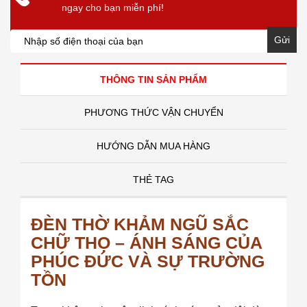
ngay cho bạn miễn phí!
Gửi
THÔNG TIN SẢN PHẨM
PHƯƠNG THỨC VẬN CHUYỂN
HƯỚNG DẪN MUA HÀNG
THẺ TAG
ĐÈN THỜ KHẢM NGŨ SẮC
CHỮ THỌ – ÁNH SÁNG CỦA
PHÚC ĐỨC VÀ SỰ TRƯỜNG
TỒN