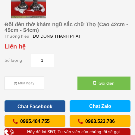
Đôi đèn thờ khảm ngũ sắc chữ Thọ (Cao 42cm -
45cm - 54cm)
Thương hiệu :
ĐỒ ĐỒNG THÀNH PHÁT
Liên hệ
Số lượng
Gọi điện
Mua ngay
Chat Zalo
Chat Facebook
0965.484.755
0963.523.786
Hãy để lại SĐT, Tư vấn viên của chúng tôi sẽ gọi