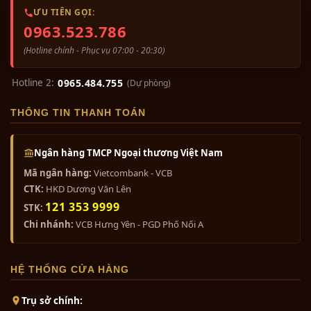
ƯU TIÊN GỌI:
0963.523.786
Bộ tam sự đỉnh hạc khảm ngũ sắc...
0₫
(Hotline chính - Phục vụ 07:00 - 20:30)
Hotline 2:
0965.484.755
(Dự phòng)
Bộ tam sự đỉnh nến khảm ngũ
THÔNG TIN THANH TOÁN
sắc...
0₫
Ngân hàng TMCP Ngoại thương Việt Nam
Mã ngân hàng:
Vietcombank - VCB
Bộ ngũ sự khảm ngũ sắc 5 chữ...
Việc thỉnh đôi đèn thờ khảm ngũ sắc đồng bộ với
CTK:
HKD Dương Văn Lên
bộ ngũ sự giúp ban thờ đạt đến độ hoàn mỹ về
0₫
121 353 9999
STK:
thẩm mỹ. Các bác sành chơi đồ đồng thường ưu
Chi nhánh:
VCB Hưng Yên - PGD Phố Nối A
tiên chọn đèn có chiều cao tương xứng với đôi
chân nến để tạo nên sự uy nghiêm, vững chãi.
Bộ ngũ sự khảm tam khí 5 chữ...
Đèn thờ Thành Phát được thiết kế với bầu đèn
HỆ THỐNG CỬA HÀNG
0₫
rỗng để lắp bóng điện tiện lợi nhưng vẫn giữ
được kiểu dáng truyền thống của đèn dầu cổ,
Trụ sở chính: