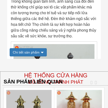
Trong không gian tâm linh, ánh sáng của đôi đèn
thờ không chỉ giúp soi tỏ các vật phẩm khác mà
còn tượng trưng cho trí tuệ và sự tiếp nối lửa
thiêng giữa các thế hệ. Đèn thờ khảm ngũ sắc với
họa tiết chữ Thọ chính là sự kết hợp hoàn hảo
giữa công năng chiếu sáng và ý nghĩa phong thủy
sâu sắc về sức khỏe, sự trường thọ.
Chi tiết sản phẩm
HỆ THỐNG CỬA HÀNG
SẢN PHẨM LIÊN QUAN
ĐỒ ĐỒNG THÀNH PHÁT
🏠
Trụ sở chính:
☑ Thôn Lộng Thượng, xã Đại Đồng, huyện Văn Lâm, tỉnh
Hưng Yên
🏠
Văn phòng Hà Nội: