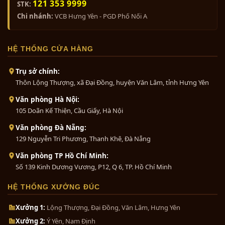
0₫
121 353 9999
Bình Phước, Bình Thuận, Cà Mau, Cao Bằng,
STK:
Đắk Lắk, Đắk Nông, Điện Biên, Đồng Nai, Đồng
Chi nhánh:
VCB Hưng Yên - PGD Phố Nối A
Tháp, Gia Lai, Hà Giang, Hà Nam, Hà Tĩnh, Hải
Dương, Hậu Giang, Hòa Bình, Hưng Yên, Khánh
Bộ ngũ sự khảm tam khí 5 chữ...
HỆ THỐNG CỬA HÀNG
Hòa, Kiên Giang, Kon Tum, Lai Châu, Lâm Đồng,
0₫
Lạng Sơn, Lào Cai, Long An, Nam Định, Nghệ An,
Trụ sở chính:
Ninh Bình, Ninh Thuận, Phú Thọ, Quảng Bình,
Thôn Lộng Thượng, xã Đại Đồng, huyện Văn Lâm, tỉnh Hưng Yên
Quảng Nam, Quảng Ngãi, Quảng Ninh, Quảng Trị,
Bộ đồ thờ bằng đồng ngũ sự
Văn phòng Hà Nội:
Sóc Trăng, Sơn La, Tây Ninh, Thái Bình, Thái
khảm...
105 Doãn Kế Thiện, Cầu Giấy, Hà Nội
Nguyên, Thanh Hóa, Thừa Thiên Huế, Tiền
0₫
Giang, Trà Vinh, Tuyên Quang, Vĩnh Long, Vĩnh
Văn phòng Đà Nẵng:
Phúc, Yên Bái, Phú Yên, Cần Thơ, Đà Nẵng, Hải
129 Nguyễn Tri Phương, Thanh Khê, Đà Nẵng
Phòng, TP. Hồ Chí Minh.
Bộ tam sự đỉnh nến khảm ngũ
Văn phòng TP Hồ Chí Minh:
sắc...
Mọi chi tiết quý khách hàng vui lòng liên hệ
Số 139 Kinh Dương Vương, P12, Q 6, TP. Hồ Chí Minh
cho chúng tôi theo địa chỉ:
0₫
HỆ THỐNG XƯỞNG ĐÚC
ĐỒ ĐỒ
N
G
MỸ NGHỆ THÀNH PHÁT
Xưởng 1:
Lộng Thượng, Đại Đồng, Văn Lâm, Hưng Yên
Bộ đồ thờ cúng bằng đồng tam
Hà Nội
:
136 Nguyễn Chí Thanh - Đống Đa -
sự...
Xưởng 2:
Ý Yên, Nam Định
Hà Nội