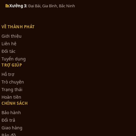
0₫
Xưởng 3:
Đại Bái, Gia Bình, Bắc Ninh
Hồ Chí Minh
:
139 Kinh Dương Vương –
Phường 12 – Quận 6 – Hồ Chí Minh
Đà Nẵng:
59 Nguyễn Tri Phương - Q.
Bộ tam sự đỉnh hạc khảm ngũ sắc...
VỀ THÀNH PHÁT
Thanh Khê - Đà Nẵng
1₫
Giới thiệu
ĐT: 0963 129 283 – 0967 016 283
Liên hệ
Email: dodongthanhphatvn@gmail.com
Đối tác
Bộ đồ thờ bằng đồng ngũ sự ngũ...
Tuyển dụng
CHÍNH SÁCH VẬN CHUYỂN
TRỢ GIÚP
0₫
Free ship với đơn hàng trong khu vực Hà Nội.
Hỗ trợ
Đối với khách hàng tỉnh, miền Trung hoặc miền
Trò chuyện
Nam sẽ được đóng gói đảm bảo, giao hàng tận
Trạng thái
Bát hương đồng khảm ngu sắc cao
nơi, thu tiền mặt khi giao hàng hoặc chuyển
Hoàn tiền
cấp
khoản.
CHÍNH SÁCH
0₫
THÔNG TIN CHUYỂN KHOẢN
Bảo hành
Ngân hàng
Vietcombank
chi nhánh Hoàn Kiếm,
Đổi trả
Hà Nội
Lọ hoa bằng đồng khảm ngũ sắc
Giao hàng
STK: 0011 00414 7709
long...
Bản đồ
Chủ TK: Dương Văn Tầu