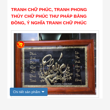
TRANH CHỮ PHÚC, TRANH PHONG
THỦY CHỮ PHÚC THƯ PHÁP BẰNG
ĐỒNG, Ý NGHĨA TRANH CHỮ PHÚC
Chi tiết sản phẩm
Quý khách đang xem mẫu tranh chữ phúc bằng
đồng tại cơ sở Đồ Đồng Thành Phát chúng tôi.